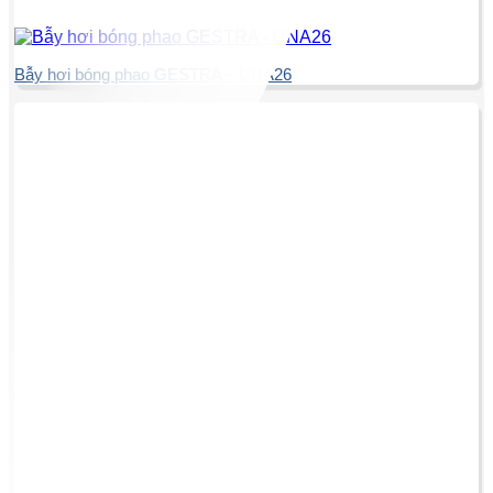
Bẫy hơi bóng phao GESTRA – UNA26