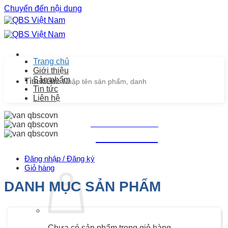
Chuyển đến nội dung
Trang chủ
Giới thiệu
Sản phẩm
Tìm kiếm:
Tin tức
Liên hệ
Chăm sóc khách hàng
0939.487.487
Đăng nhập / Đăng ký
Giỏ hàng
DANH MỤC SẢN PHẨM
Chưa có sản phẩm trong giỏ hàng.