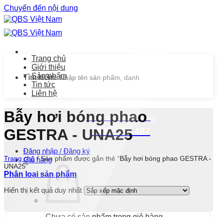
Chuyển đến nội dung
Trang chủ
Giới thiệu
Sản phẩm
Tìm kiếm:
Tin tức
Liên hệ
Bẫy hơi bóng phao
Chăm sóc khách hàng
0939.487.487
GESTRA - UNA25
Đăng nhập / Đăng ký
Trang chủ
/
Sản phẩm được gắn thẻ “Bẫy hơi bóng phao GESTRA -
Giỏ hàng
UNA25”
Phân loại sản phẩm
Hiển thị kết quả duy nhất
Chưa có sản phẩm trong giỏ hàng.