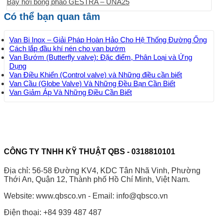
Bẫy hơi bóng phao GESTRA – UNA25
Có thể bạn quan tâm
Van Bi Inox – Giải Pháp Hoàn Hảo Cho Hệ Thống Đường Ống
Cách lắp đầu khí nén cho van bướm
Van Bướm (Butterfly valve): Đặc điểm, Phân Loại và Ứng
Dụng
Van Điều Khiển (Control valve) và Những điều cần biết
Van Cầu (Globe Valve) Và Những Đều Bạn Cần Biết
Van Giảm Áp Và Những Điều Cần Biết
CÔNG TY TNHH KỸ THUẬT QBS - 0318810101
Địa chỉ: 56-58 Đường KV4, KDC Tân Nhã Vinh, Phường
Thới An, Quận 12, Thành phố Hồ Chí Minh, Việt Nam.
Website: www.qbsco.vn - Email: info@qbsco.vn
Điện thoại: +84 939 487 487