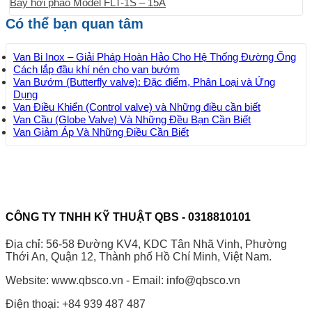
Bẫy hơi phao Model FLT-1S – 15A
Có thể bạn quan tâm
Van Bi Inox – Giải Pháp Hoàn Hảo Cho Hệ Thống Đường Ống
Cách lắp đầu khí nén cho van bướm
Van Bướm (Butterfly valve): Đặc điểm, Phân Loại và Ứng
Dụng
Van Điều Khiển (Control valve) và Những điều cần biết
Van Cầu (Globe Valve) Và Những Đều Bạn Cần Biết
Van Giảm Áp Và Những Điều Cần Biết
CÔNG TY TNHH KỸ THUẬT QBS - 0318810101
Địa chỉ: 56-58 Đường KV4, KDC Tân Nhã Vinh, Phường
Thới An, Quận 12, Thành phố Hồ Chí Minh, Việt Nam.
Website: www.qbsco.vn - Email: info@qbsco.vn
Điện thoại: +84 939 487 487