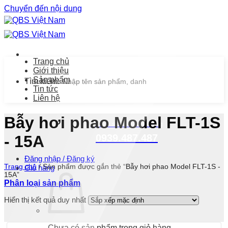
Chuyển đến nội dung
Trang chủ
Giới thiệu
Sản phẩm
Tìm kiếm:
Tin tức
Liên hệ
Bẫy hơi phao Model FLT-1S
Chăm sóc khách hàng
0939.487.487
- 15A
Đăng nhập / Đăng ký
Trang chủ
/
Sản phẩm được gắn thẻ “Bẫy hơi phao Model FLT-1S -
Giỏ hàng
15A”
Phân loại sản phẩm
Hiển thị kết quả duy nhất
Chưa có sản phẩm trong giỏ hàng.