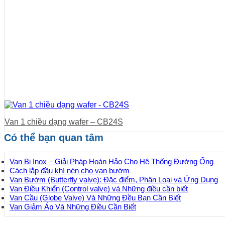
Van 1 chiều dạng wafer – CB24S
Có thể bạn quan tâm
Van Bi Inox – Giải Pháp Hoàn Hảo Cho Hệ Thống Đường Ống
Cách lắp đầu khí nén cho van bướm
Van Bướm (Butterfly valve): Đặc điểm, Phân Loại và Ứng Dụng
Van Điều Khiển (Control valve) và Những điều cần biết
Van Cầu (Globe Valve) Và Những Đều Bạn Cần Biết
Van Giảm Áp Và Những Điều Cần Biết