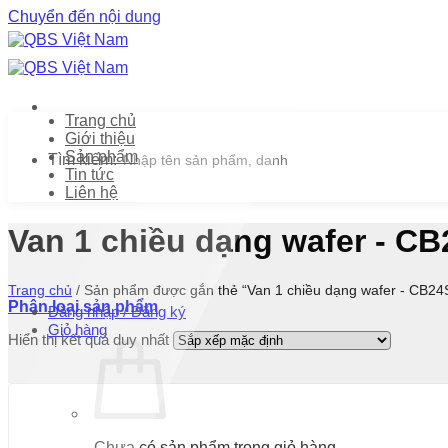
Chuyển đến nội dung
Trang chủ
Giới thiệu
Sản phẩm
Tìm kiếm:
Tin tức
Liên hệ
Van 1 chiều dạng wafer - C
Trang chủ
/
Sản phẩm được gắn thẻ “Van 1 chiều dạng wafer - CB24
Phân loại sản phẩm
Đăng nhập / Đăng ký
Giỏ hàng
Hiển thị kết quả duy nhất
Chưa có sản phẩm trong giỏ hàng.