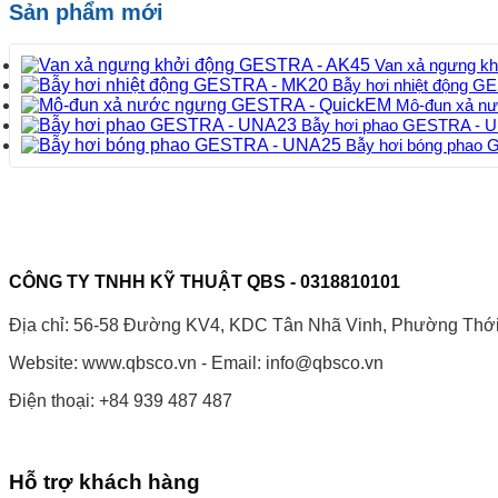
Sản phẩm mới
Van xả ngưng k
Bẫy hơi nhiệt động 
Mô-đun xả n
Bẫy hơi phao GESTRA - 
Bẫy hơi bóng phao
CÔNG TY TNHH KỸ THUẬT QBS - 0318810101
Địa chỉ: 56-58 Đường KV4, KDC Tân Nhã Vinh, Phường Thới 
Website: www.qbsco.vn - Email: info@qbsco.vn
Điện thoại: +84 939 487 487
Hỗ trợ khách hàng