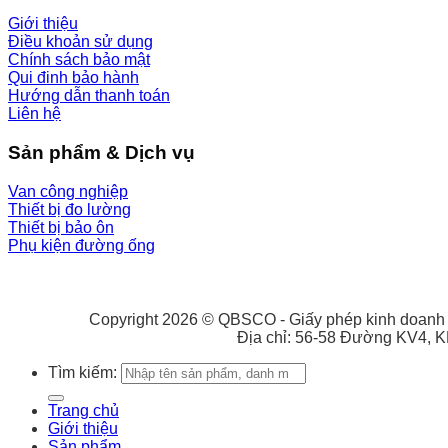
Giới thiệu
Điều khoản sử dụng
Chính sách bảo mật
Qui đinh bảo hành
Hướng dẫn thanh toán
Liên hệ
Sản phẩm & Dịch vụ
Van công nghiệp
Thiết bị đo lường
Thiết bị bảo ôn
Phụ kiện đường ống
Copyright 2026 © QBSCO - Giấy phép kinh doanh 
Địa chỉ: 56-58 Đường KV4, 
Tìm kiếm:
Trang chủ
Giới thiệu
Sản phẩm