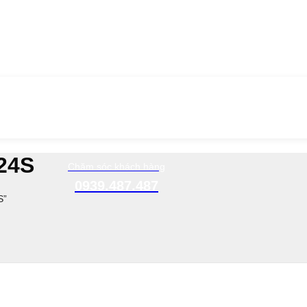
B24S
Chăm sóc khách hàng
0939.487.487
S”