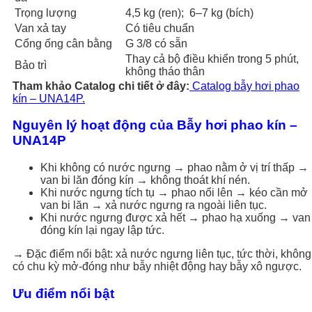
Trọng lượng
4,5 kg (ren); 6–7 kg (bích)
Van xả tay
Có tiêu chuẩn
Cổng ống cân bằng
G 3/8 có sẵn
Thay cả bộ điều khiển trong 5 phút,
Bảo trì
không tháo thân
Tham khảo Catalog chi tiết ở đây:
Catalog bẫy hơi phao
kín – UNA14P.
Nguyên lý hoạt động của Bẫy hơi phao kín –
UNA14P
Khi không có nước ngưng → phao nằm ở vị trí thấp →
van bi lăn đóng kín → không thoát khí nén.
Khi nước ngưng tích tụ → phao nổi lên → kéo cần mở
van bi lăn → xả nước ngưng ra ngoài liên tục.
Khi nước ngưng được xả hết → phao hạ xuống → van
đóng kín lại ngay lập tức.
→ Đặc điểm nổi bật: xả nước ngưng liên tục, tức thời, không
có chu kỳ mở-đóng như bẫy nhiệt động hay bẫy xô ngược.
Ưu điểm nổi bật