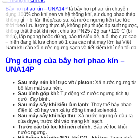
Thông tin chi tiết
Bẫy hơi
phao kín – UNA14P
là bẫy hơi phao kín chuyên
dụng 100% cho khí nén và hệ thống khí, sử dụng phao thép
không gỉ + bi lăn thép/cao su, xả nước ngưng liên tục tức
thời theo lưu lượng thực tế, không phụ thuộc áp suất ngược,
không thất thoát khí nén, chịu áp PN25 / 25 bar / 120°C (bi
thép), lắp ngang hoặc đứng, bảo trì siêu dễ, tuổi thọ cực cao
– hiện đang là lựa chọn số 1 của các nhà máy lớn tại Việt
Nam khi cần xả nước ngưng sạch và tiết kiệm khí nén tối đa.
Ứng dụng của bẫy hơi phao kín –
UNA14P
Sau máy nén khí trục vít / piston:
Xả nước ngưng từ
bộ làm mát sau nén.
Sau bình góp khí:
Tự động xả nước ngưng tích tụ
dưới đáy bình.
Sau máy sấy khí kiểu làm lạnh:
Thay thế bẫy phao
điện tử cũ hay van xả tự động timed solenoid.
Sau máy sấy khí hấp thụ:
Xả nước ngưng ở đầu ra
của dryer, trước khi vào mạng khí sạch.
Trước các bộ lọc khí nén chính:
Bảo vệ lọc khỏi
nước ngưng.
Hệ thống khí nitơ (N2), khí CO₂, khí trơ:
Trong nhà