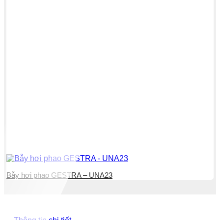
Bẫy hơi phao GESTRA – UNA23