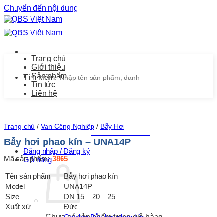
Chuyển đến nội dung
Trang chủ
Giới thiệu
Sản phẩm
Tìm kiếm:
Tin tức
Liên hệ
Chăm sóc khách hàng
Trang chủ
/
Van Công Nghiệp
/
Bẫy Hơi
0939.487.487
Bẫy hơi phao kín – UNA14P
Đăng nhập / Đăng ký
Mã sản phẩm:
3865
Giỏ hàng
Tên sản phẩm
Bẫy hơi phao kín
Model
UNA14P
Size
DN 15 – 20 – 25
Xuất xứ
Đức
Catalog Bẫy hơi phao kín
Chưa có sản phẩm trong giỏ hàng.