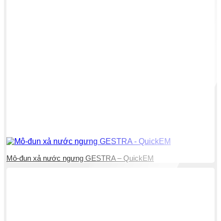
Mô-đun xả nước ngưng GESTRA – QuickEM