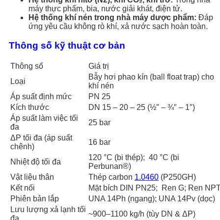
máy thực phẩm, bia, nước giải khát, điện tử.
Hệ thống khí nén trong nhà máy dược phẩm:
Đáp
ứng yêu cầu không rò khí, xả nước sạch hoàn toàn.
Thông số kỹ thuật cơ bản
Thông số
Giá trị
Bẫy hơi phao kín (ball float trap) cho
Loại
khí nén
Áp suất định mức
PN 25
Kích thước
DN 15 – 20 – 25 (½″ – ¾″ – 1″)
Áp suất làm việc tối
25 bar
đa
ΔP tối đa (áp suất
16 bar
chênh)
120 °C (bi thép); 40 °C (bi
Nhiệt độ tối đa
Perbunan®)
Vật liệu thân
Thép carbon
1.0460
(P250GH)
Kết nối
Mặt bích DIN PN25; Ren G; Ren NP
Phiên bản lắp
UNA 14Ph (ngang); UNA 14Pv (dọc)
Lưu lượng xả lạnh tối
~900–1100 kg/h (tùy DN & ΔP)
đa