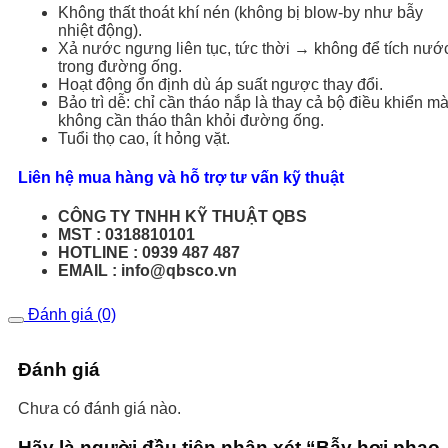
Không thất thoát khí nén (không bị blow-by như bẫy
nhiệt động).
Xả nước ngưng liên tục, tức thời → không để tích nướ
trong đường ống.
Hoạt động ổn định dù áp suất ngược thay đổi.
Bảo trì dễ: chỉ cần tháo nắp là thay cả bộ điều khiển m
không cần tháo thân khỏi đường ống.
Tuổi thọ cao, ít hỏng vặt.
Liên hệ mua hàng và hỗ trợ tư vấn kỹ thuật
CÔNG TY TNHH KỸ THUẬT QBS
MST : 0318810101
HOTLINE : 0939 487 487
EMAIL : info@qbsco.vn
Đánh giá (0)
Đánh giá
Chưa có đánh giá nào.
Hãy là người đầu tiên nhận xét “Bẫy hơi phao