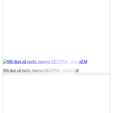
Mô-đun xả nước ngưng GESTRA – QuickEM