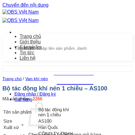
Chuyển đến nội dung
Trang chủ
Giới thiệu
Sản phẩm
Tìm kiếm:
Tin tức
Liên hệ
Chăm sóc khách hàng
Trang chủ
/
Van khí nén
0939.487.487
Bộ tác động khí nén 1 chiều – AS100
Đăng nhập / Đăng ký
Mã sản phẩm:
2266
Giỏ hàng
Bộ tác động khí
Tên sản phẩm
nén 1 chiều
Size
AS100
Xuất xứ
Hàn Quốc
CÔNG TY TNHH
Chưa có sản phẩm trong giỏ hàng.