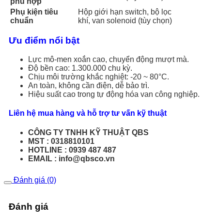
phù hợp
Phụ kiện tiêu
Hộp giới hạn switch, bộ lọc
chuẩn
khí, van solenoid (tùy chọn)
Ưu điểm nổi bật
Lực mô-men xoắn cao, chuyển động mượt mà.
Độ bền cao: 1.300.000 chu kỳ.
Chịu môi trường khắc nghiệt: -20 ~ 80°C.
An toàn, không cần điện, dễ bảo trì.
Hiệu suất cao trong tự động hóa van công nghiệp.
Liên hệ mua hàng và hỗ trợ tư vấn kỹ thuật
CÔNG TY TNHH KỸ THUẬT QBS
MST : 0318810101
HOTLINE : 0939 487 487
EMAIL : info@qbsco.vn
Đánh giá (0)
Đánh giá