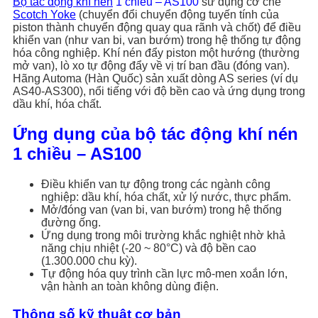
Bộ tác động khí nén
1 chiều – AS100
sử dụng cơ chế
Scotch Yoke
(chuyển đổi chuyển động tuyến tính của
piston thành chuyển động quay qua rãnh và chốt) để điều
khiển van (như van bi, van bướm) trong hệ thống tự động
hóa công nghiệp. Khí nén đẩy piston một hướng (thường
mở van), lò xo tự động đẩy về vị trí ban đầu (đóng van).
Hãng Automa (Hàn Quốc) sản xuất dòng AS series (ví dụ
AS40-AS300), nổi tiếng với độ bền cao và ứng dụng trong
dầu khí, hóa chất.
Ứng dụng của bộ tác động khí nén
1 chiều – AS100
Điều khiển van tự động trong các ngành công
nghiệp: dầu khí, hóa chất, xử lý nước, thực phẩm.
Mở/đóng van (van bi, van bướm) trong hệ thống
đường ống.
Ứng dụng trong môi trường khắc nghiệt nhờ khả
năng chịu nhiệt (-20 ~ 80°C) và độ bền cao
(1.300.000 chu kỳ).
Tự động hóa quy trình cần lực mô-men xoắn lớn,
vận hành an toàn không dùng điện.
Thông số kỹ thuật cơ bản