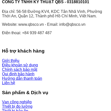
CÔNG TY TNHH KỸ THUẬT QBS - 0318810101
Địa chỉ: 56-58 Đường KV4, KDC Tân Nhã Vinh, Phường
Thới An, Quận 12, Thành phố Hồ Chí Minh, Việt Nam.
Website: www.qbsco.vn - Email: info@qbsco.vn
Điện thoại: +84 939 487 487
Hỗ trợ khách hàng
Giới thiệu
Điều khoản sử dụng
Chính sách bảo mật
Qui đinh bảo hành
Hướng dẫn thanh toán
Liên hệ
Sản phẩm & Dịch vụ
Van công nghiệp
Thiết bị đo lường
Thiết bị bảo ôn