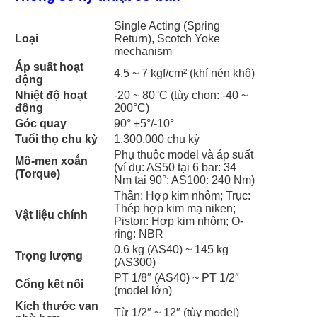
Single Acting (Spring
Loại
Return), Scotch Yoke
mechanism
Áp suất hoạt
4.5 ~ 7 kgf/cm² (khí nén khô)
động
Nhiệt độ hoạt
-20 ~ 80°C (tùy chọn: -40 ~
động
200°C)
Góc quay
90° ±5°/-10°
Tuổi thọ chu kỳ
1.300.000 chu kỳ
Phụ thuộc model và áp suất
Mô-men xoắn
(ví dụ: AS50 tại 6 bar: 34
(Torque)
Nm tại 90°; AS100: 240 Nm)
Thân: Hợp kim nhôm; Trục:
Thép hợp kim mạ niken;
Vật liệu chính
Piston: Hợp kim nhôm; O-
ring: NBR
0.6 kg (AS40) ~ 145 kg
Trọng lượng
(AS300)
PT 1/8″ (AS40) ~ PT 1/2″
Cổng kết nối
(model lớn)
Kích thước van
Từ 1/2″ ~ 12″ (tùy model)