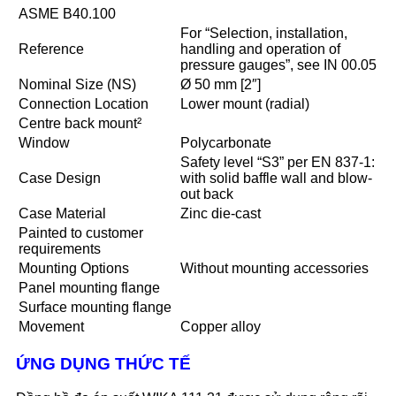
ASME B40.100
For “Selection, installation,
Reference
handling and operation of
pressure gauges”, see IN 00.05
Nominal Size (NS)
Ø 50 mm [2″]
Connection Location
Lower mount (radial)
Centre back mount²
Window
Polycarbonate
Safety level “S3” per EN 837-1:
Case Design
with solid baffle wall and blow-
out back
Case Material
Zinc die-cast
Painted to customer
requirements
Mounting Options
Without mounting accessories
Panel mounting flange
Surface mounting flange
Movement
Copper alloy
ỨNG DỤNG THỨC TẾ