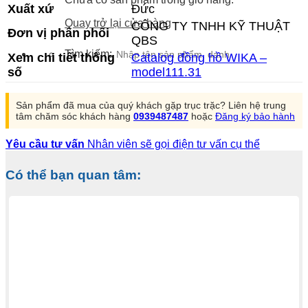
Xuất xứ
Đức
Quay trở lại cửa hàng
CÔNG TY TNHH KỸ THUẬT
Đơn vị phân phối
QBS
Tìm kiếm:
Xem chi tiết thông
Catalog đồng hồ WIKA –
số
model111.31
Sản phẩm đã mua của quý khách gặp trục trặc? Liên hệ trung
tâm chăm sóc khách hàng
0939487487
hoặc
Đăng ký bảo hành
Yêu cầu tư vấn
Nhân viên sẽ gọi điện tư vấn cụ thể
Có thể bạn quan tâm: