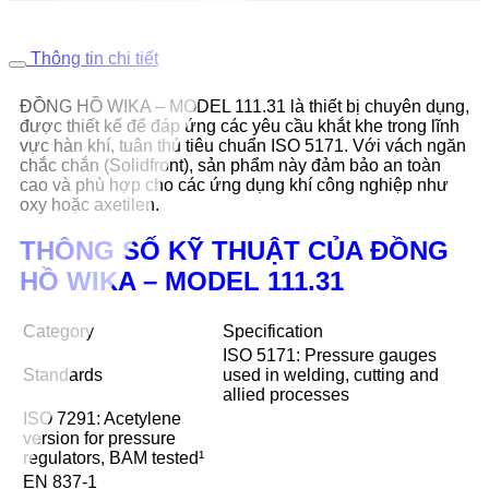
Thông tin chi tiết
ĐỒNG HỒ WIKA – MODEL 111.31 là thiết bị chuyên dụng,
được thiết kế để đáp ứng các yêu cầu khắt khe trong lĩnh
vực hàn khí, tuân thủ tiêu chuẩn ISO 5171. Với vách ngăn
chắc chắn (Solidfront), sản phẩm này đảm bảo an toàn
cao và phù hợp cho các ứng dụng khí công nghiệp như
oxy hoặc axetilen.
THÔNG SỐ KỸ THUẬT CỦA ĐỒNG
HỒ WIKA – MODEL 111.31
Category
Specification
ISO 5171: Pressure gauges
Standards
used in welding, cutting and
allied processes
ISO 7291: Acetylene
version for pressure
regulators, BAM tested¹
EN 837-1