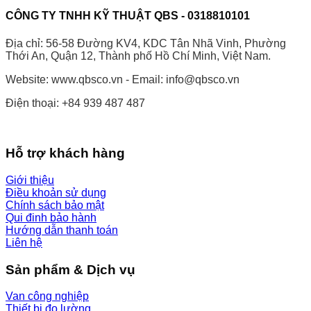
CÔNG TY TNHH KỸ THUẬT QBS - 0318810101
Địa chỉ: 56-58 Đường KV4, KDC Tân Nhã Vinh, Phường
Thới An, Quận 12, Thành phố Hồ Chí Minh, Việt Nam.
Website: www.qbsco.vn - Email: info@qbsco.vn
Điện thoại: +84 939 487 487
Hỗ trợ khách hàng
Giới thiệu
Điều khoản sử dụng
Chính sách bảo mật
Qui đinh bảo hành
Hướng dẫn thanh toán
Liên hệ
Sản phẩm & Dịch vụ
Van công nghiệp
Thiết bị đo lường