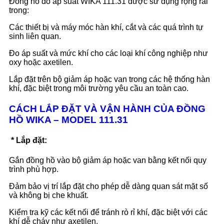
Đồng hồ đo áp suất WIKA 111.31 được sử dụng rộng rãi
trong:
Các thiết bị và máy móc hàn khí, cắt và các quá trình tự
sinh liên quan.
Đo áp suất và mức khí cho các loại khí công nghiệp như
oxy hoặc axetilen.
Lắp đặt trên bộ giảm áp hoặc van trong các hệ thống hàn
khí, đặc biệt trong môi trường yêu cầu an toàn cao.
CÁCH LẮP ĐẶT VÀ VẬN HÀNH CỦA ĐỒNG
HỒ WIKA – MODEL 111.31
* Lắp đặt:
Gắn đồng hồ vào bộ giảm áp hoặc van bằng kết nối quy
trình phù hợp.
Đảm bảo vị trí lắp đặt cho phép dễ dàng quan sát mặt số
và không bị che khuất.
Kiểm tra kỹ các kết nối để tránh rò rỉ khí, đặc biệt với các
khí dễ cháy như axetilen.