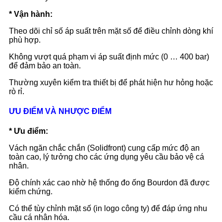
* Vận hành:
Theo dõi chỉ số áp suất trên mặt số để điều chỉnh dòng khí
phù hợp.
Không vượt quá phạm vi áp suất định mức (0 … 400 bar)
để đảm bảo an toàn.
Thường xuyên kiểm tra thiết bị để phát hiện hư hỏng hoặc
rò rỉ.
ƯU ĐIỂM VÀ NHƯỢC ĐIỂM
* Ưu điểm:
Vách ngăn chắc chắn (Solidfront) cung cấp mức độ an
toàn cao, lý tưởng cho các ứng dụng yêu cầu bảo vệ cá
nhân.
Độ chính xác cao nhờ hệ thống đo ống Bourdon đã được
kiểm chứng.
Có thể tùy chỉnh mặt số (in logo công ty) để đáp ứng nhu
cầu cá nhân hóa.