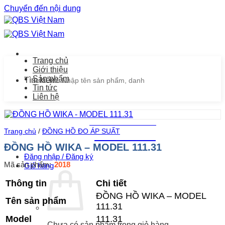
Chuyển đến nội dung
Trang chủ
Giới thiệu
Sản phẩm
Tìm kiếm:
Tin tức
Liên hệ
Chăm sóc khách hàng
Trang chủ
/
ĐỒNG HỒ ĐO ÁP SUẤT
0939.487.487
ĐỒNG HỒ WIKA – MODEL 111.31
Đăng nhập / Đăng ký
Mã sản phẩm:
2018
Giỏ hàng
Thông tin
Chi tiết
ĐỒNG HỒ WIKA – MODEL
Tên sản phẩm
111.31
Model
111.31
Chưa có sản phẩm trong giỏ hàng.