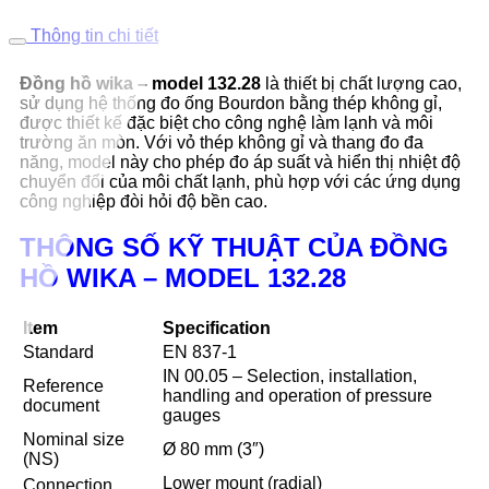
Thông tin chi tiết
Đồng hồ wika – model 132.28
là thiết bị chất lượng cao,
sử dụng hệ thống đo ống Bourdon bằng thép không gỉ,
được thiết kế đặc biệt cho công nghệ làm lạnh và môi
trường ăn mòn. Với vỏ thép không gỉ và thang đo đa
năng, model này cho phép đo áp suất và hiển thị nhiệt độ
chuyển đổi của môi chất lạnh, phù hợp với các ứng dụng
công nghiệp đòi hỏi độ bền cao.
THÔNG SỐ KỸ THUẬT CỦA ĐỒNG
HỒ WIKA – MODEL 132.28
Item
Specification
Standard
EN 837-1
IN 00.05 – Selection, installation,
Reference
handling and operation of pressure
document
gauges
Nominal size
Ø 80 mm (3″)
(NS)
Lower mount (radial)
Connection