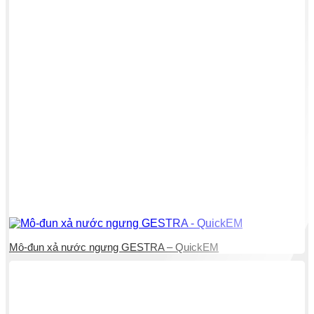
Mô-đun xả nước ngưng GESTRA – QuickEM