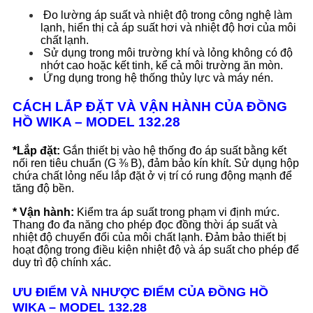
Đo lường áp suất và nhiệt độ trong công nghệ làm
lạnh, hiển thị cả áp suất hơi và nhiệt độ hơi của môi
chất lạnh.
Sử dụng trong môi trường khí và lỏng không có độ
nhớt cao hoặc kết tinh, kể cả môi trường ăn mòn.
Ứng dụng trong hệ thống thủy lực và máy nén.
CÁCH LẮP ĐẶT VÀ VẬN HÀNH CỦA ĐỒNG
HỒ WIKA – MODEL 132.28
*Lắp đặt:
Gắn thiết bị vào hệ thống đo áp suất bằng kết
nối ren tiêu chuẩn (G ⅜ B), đảm bảo kín khít. Sử dụng hộp
chứa chất lỏng nếu lắp đặt ở vị trí có rung động mạnh để
tăng độ bền.
* Vận hành:
Kiểm tra áp suất trong phạm vi định mức.
Thang đo đa năng cho phép đọc đồng thời áp suất và
nhiệt độ chuyển đổi của môi chất lạnh. Đảm bảo thiết bị
hoạt động trong điều kiện nhiệt độ và áp suất cho phép để
duy trì độ chính xác.
ƯU ĐIỂM VÀ NHƯỢC ĐIỂM CỦA ĐỒNG HỒ
WIKA – MODEL 132.28