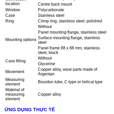
location
Centre back mount
Window
Polycarbonate
Case
Stainless steel
Ring
Crimp ring, stainless steel, polished
Without
Panel mounting flange, stainless steel
Surface mounting flange, stainless
Mounting options
steel
Panel frame 88 x 88 mm, stainless
steel, black
Without
Case filling
Glycerine
Copper alloy, wear parts made of
Movement
Argentan
Measuring
Bourdon tube, C-type or helical type
element
Material of
measuring
Copper alloy
element
ỨNG DỤNG THỰC TẾ