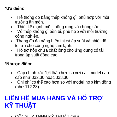
*Ưu điểm:
Hệ thống đo bằng thép không gỉ, phù hợp với môi
trường ăn mòn.
Thiết kế mạnh mẽ, chống rung và chống sốc.
Vỏ thép không gỉ bền bỉ, phù hợp với môi trường
công nghiệp.
Thang đo đa năng hiển thị cả áp suất và nhiệt độ,
tối ưu cho công nghệ làm lạnh.
Hỗ trợ hộp chứa chất lỏng cho ứng dụng có tải
trọng áp suất động cao.
*Nhược điểm:
Cấp chính xác 1,6 thấp hơn so với các model cao
cấp như 332.30 hoặc 333.30.
Chi phí có thể cao hơn so với model hợp kim đồng
(như 112.28).
LIÊN HỆ MUA HÀNG VÀ HỔ TRỢ
KỸ THUẬT
CÔNG TY TNHH KỸ THUẬT QBS