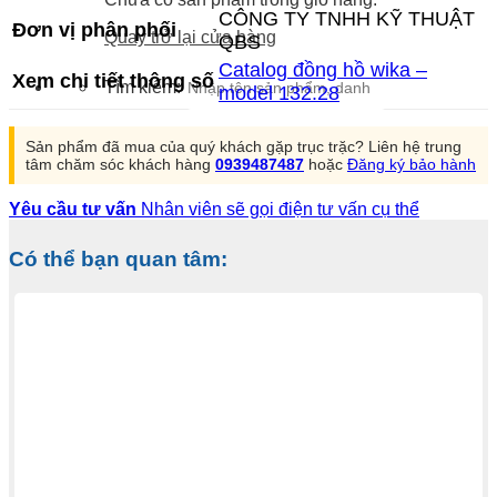
CÔNG TY TNHH KỸ THUẬT
Đơn vị phân phối
Quay trở lại cửa hàng
QBS
Catalog đồng hồ wika –
Xem chi tiết thông số
Tìm kiếm:
model 132.28
Sản phẩm đã mua của quý khách gặp trục trặc? Liên hệ trung
tâm chăm sóc khách hàng
0939487487
hoặc
Đăng ký bảo hành
Yêu cầu tư vấn
Nhân viên sẽ gọi điện tư vấn cụ thể
Có thể bạn quan tâm: