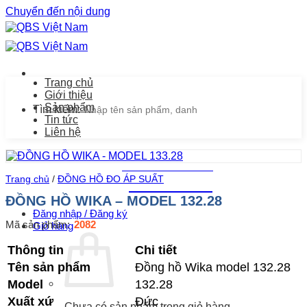
Chuyển đến nội dung
Trang chủ
Giới thiệu
Sản phẩm
Tìm kiếm:
Tin tức
Liên hệ
Chăm sóc khách hàng
Trang chủ
/
ĐỒNG HỒ ĐO ÁP SUẤT
0939.487.487
ĐỒNG HỒ WIKA – MODEL 132.28
Đăng nhập / Đăng ký
Mã sản phẩm:
2082
Giỏ hàng
Thông tin
Chi tiết
Tên sản phẩm
Đồng hồ Wika model 132.28
Model
132.28
Xuất xứ
Đức
Chưa có sản phẩm trong giỏ hàng.