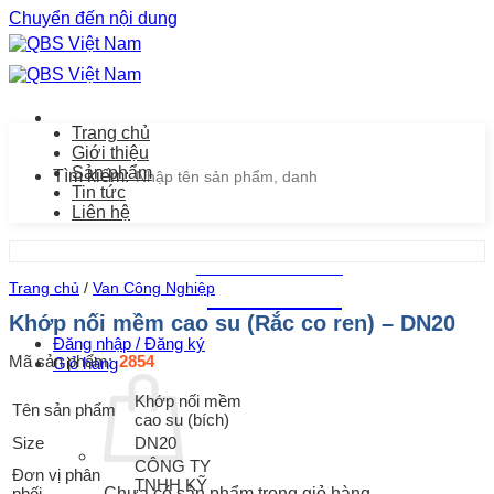
Chuyển đến nội dung
Trang chủ
Giới thiệu
Sản phẩm
Tìm kiếm:
Tin tức
Liên hệ
Chăm sóc khách hàng
Trang chủ
/
Van Công Nghiệp
0939.487.487
Khớp nối mềm cao su (Rắc co ren) – DN20
Đăng nhập / Đăng ký
Mã sản phẩm:
2854
Giỏ hàng
Khớp nối mềm
Tên sản phẩm
cao su (bích)
Size
DN20
CÔNG TY
Đơn vị phân
TNHH KỸ
phối
Chưa có sản phẩm trong giỏ hàng.