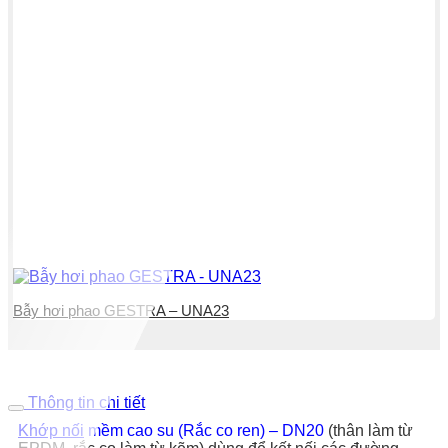
Bẫy hơi phao GESTRA – UNA23
Thông tin chi tiết
Khớp nối
mềm cao su (Rắc co ren) – DN20
(thân làm từ