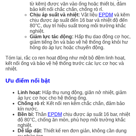
từ kẽm) được vặn vào ống hoặc thiết bị, đảm
bảo kết nối chắc chắn, chống rò rỉ.
Chịu áp suất và nhiệt:
Vật liệu
EPDM
và kẽm
chịu được áp suất đến 16 bar và nhiệt độ đến
80°C, duy trì hiệu suất trong môi trường khắc
nghiệt.
Giảm lực tác động:
Hấp thụ dao động cơ học,
giảm tiếng ồn và bảo vệ hệ thống ống khỏi hư
hỏng do áp lực hoặc chuyển động.
Tóm lại, rắc co ren hoạt động như một bộ đệm linh hoạt,
kết nối ống và bảo vệ hệ thống trước các lực cơ học và
nhiệt.
Ưu điểm nổi bật
Linh hoạt:
Hấp thụ rung động, giãn nở nhiệt, giảm
áp lực cơ học cho hệ thống ống.
Chống rò rỉ:
Kết nối ren kẽm chắc chắn, đảm bảo
kín nước.
Bền bỉ:
Thân
EPDM
chịu được áp suất 16 bar, nhiệt
độ 80°C, chống ăn mòn, phù hợp môi trường khắc
nghiệt.
Dễ lắp đặt:
Thiết kế ren đơn giản, không cần dụng