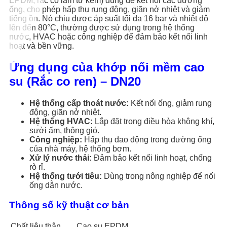
EPDM, rắc co làm từ kẽm) dùng để kết nối các đường
ống, cho phép hấp thụ rung động, giãn nở nhiệt và giảm
tiếng ồn. Nó chịu được áp suất tối đa 16 bar và nhiệt độ
lên đến 80°C, thường được sử dụng trong hệ thống
nước, HVAC hoặc công nghiệp để đảm bảo kết nối linh
hoạt và bền vững.
Ứng dụng của khớp nối mềm cao
su (Rắc co ren) – DN20
Hệ thống cấp thoát nước:
Kết nối ống, giảm rung
động, giãn nở nhiệt.
Hệ thống HVAC:
Lắp đặt trong điều hòa không khí,
sưởi ấm, thông gió.
Công nghiệp:
Hấp thụ dao động trong đường ống
của nhà máy, hệ thống bơm.
Xử lý nước thải:
Đảm bảo kết nối linh hoạt, chống
rò rỉ.
Hệ thống tưới tiêu:
Dùng trong nông nghiệp để nối
ống dẫn nước.
Thông số kỹ thuật cơ bản
Chất liệu thân
Cao su EPDM