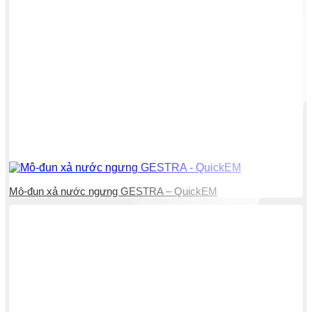
Mô-đun xả nước ngưng GESTRA – QuickEM