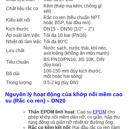
Kẽm (thép mạ kẽm, chống gỉ
Chất liệu rắc co
sét)
Rắc co ren (tiêu chuẩn NPT
Kiểu kết nối
hoặc BSP, hai đầu ren)
Kích thước
DN15 – DN50 (1/2″ – 2″)
Áp suất làm việc
Tối đa 16 bar (PN16)
Nhiệt độ làm việc
Tối đa 80°C
Nước sạch, nước thải, khí nén,
Lưu chất
axit loãng (không ăn mòn mạnh)
BS PN10/PN16, JIS 10K, DIN
Tiêu chuẩn
(tùy loại)
100-150 mm (tùy kích thước,
Độ dài
một hoặc hai sóng)
Trọng lượng
0.5-2 kg (tùy DN)
Nguyên lý hoạt động của khớp nối mềm cao
su (Rắc co ren) – DN20
Thân EPDM linh hoạt:
Cao su
EPDM
cho
phép khớp nối mềm dãn nở, co giãn, hấp thụ
rung động và giãn nở nhiệt từ đường ống.
Rắc co kẽm kết nối:
Hai đầu rắc co ren (làm