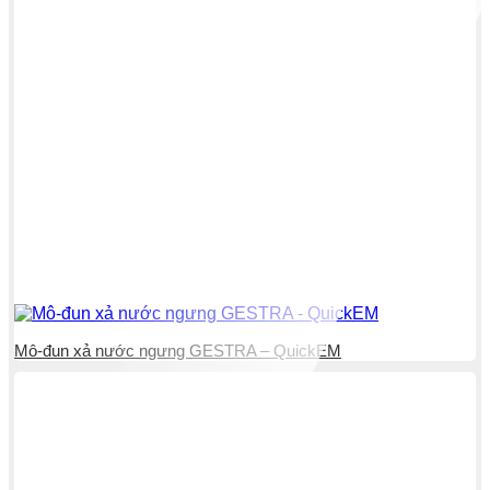
Mô-đun xả nước ngưng GESTRA – QuickEM