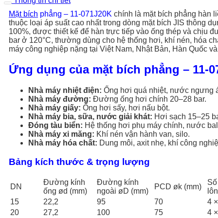
Thông tin chi tiết
Mặt bích
phẳng – 11-071J20K
chính là mặt bích phẳng hàn l
thuộc loại áp suất cao nhất trong dòng mặt bích JIS thông dụ
100%, được thiết kế để hàn trực tiếp vào ống thép và chịu đư
bar ở 120°C, thường dùng cho hệ thống hơi, khí nén, hóa ch
máy công nghiệp nặng tại Việt Nam, Nhật Bản, Hàn Quốc và
Ứng dụng của mặt bích phẳng – 11-
Nhà máy nhiệt điện:
Ống hơi quá nhiệt, nước ngưng 
Nhà máy đường:
Đường ống hơi chính 20–28 bar.
Nhà máy giấy:
Ống hơi sấy, hơi nấu bột.
Nhà máy bia, sữa, nước giải khát:
Hơi sạch 15–25 ba
Đóng tàu biển:
Hệ thống hơi phụ máy chính, nước ball
Nhà máy xi măng:
Khí nén vận hành van, silo.
Nhà máy hóa chất:
Dung môi, axit nhẹ, khí công nghi
Bảng kích thước & trọng lượng
Đường kính
Đường kính
Số 
DN
PCD øk (mm)
ống ød (mm)
ngoài øD (mm)
lôn
15
22,2
95
70
4 ×
20
27,2
100
75
4 ×