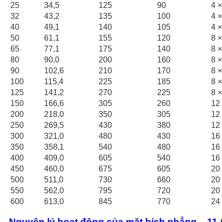
25
34,5
125
90
4 ×
32
43,2
135
100
4 ×
40
49,1
140
105
4 ×
50
61,1
155
120
8 ×
65
77,1
175
140
8 ×
80
90,0
200
160
8 ×
90
102,6
210
170
8 ×
100
115,4
225
185
8 ×
125
141,2
270
225
8 ×
150
166,6
305
260
12
200
218,0
350
305
12
250
269,5
430
380
12
300
321,0
480
430
16
350
358,1
540
480
16
400
409,0
605
540
16
450
460,0
675
605
20
500
511,0
730
660
20
550
562,0
795
720
20
600
613,0
845
770
24
Nguyên lý hoạt động của mặt bích phẳng – 11