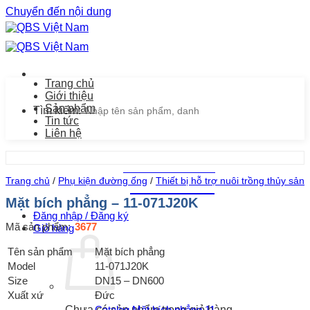
Chuyển đến nội dung
Trang chủ
Giới thiệu
Sản phẩm
Tìm kiếm:
Tin tức
Liên hệ
Chăm sóc khách hàng
Trang chủ
/
Phụ kiện đường ống
/
Thiết bị hỗ trợ nuôi trồng thủy sản
0939.487.487
Mặt bích phẳng – 11-071J20K
Đăng nhập / Đăng ký
Mã sản phẩm:
3677
Giỏ hàng
Tên sản phẩm
Mặt bích phẳng
Model
11-071J20K
Size
DN15 – DN600
Xuất xứ
Đức
Catalog Mặt bích phẳng 11-
Chưa có sản phẩm trong giỏ hàng.