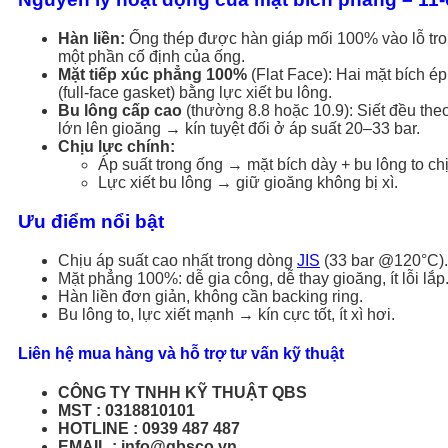
Hàn liền:
Ống thép được hàn giáp mối 100% vào lỗ tron
một phần cố định của ống.
Mặt tiếp xúc phẳng 100%
(Flat Face): Hai mặt bích é
(full-face gasket) bằng lực xiết bu lông.
Bu lông cấp cao
(thường 8.8 hoặc 10.9): Siết đều the
lớn lên gioăng → kín tuyệt đối ở áp suất 20–33 bar.
Chịu lực chính:
Áp suất trong ống → mặt bích dày + bu lông to chị
Lực xiết bu lông → giữ gioăng không bị xì.
Ưu điểm nổi bật
Chịu áp suất cao nhất trong dòng
JIS
(33 bar @120°C).
Mặt phẳng 100%: dễ gia công, dễ thay gioăng, ít lỗi lắp
Hàn liền đơn giản, không cần backing ring.
Bu lông to, lực xiết mạnh → kín cực tốt, ít xì hơi.
Liên hệ mua hàng và hỗ trợ tư vấn kỹ thuật
CÔNG TY TNHH KỸ THUẬT QBS
MST : 0318810101
HOTLINE : 0939 487 487
EMAIL : info@qbsco.vn