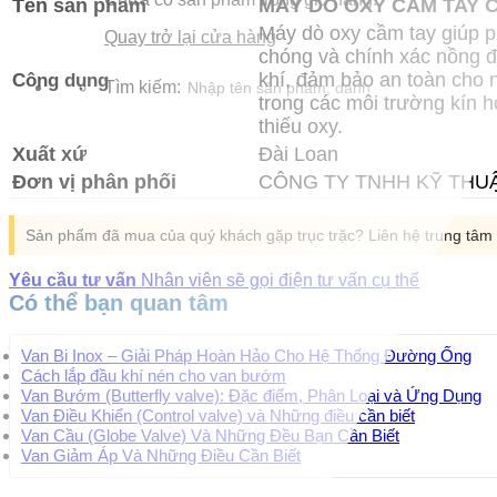
Tên sản phẩm
MÁY DÒ OXY CẦM TAY 
Máy dò oxy cầm tay giúp p
Quay trở lại cửa hàng
chóng và chính xác nồng đ
Công dụng
khí, đảm bảo an toàn cho 
Tìm kiếm:
trong các môi trường kín 
thiếu oxy.
Xuất xứ
Đài Loan
Đơn vị phân phối
CÔNG TY TNHH KỸ THU
Sản phẩm đã mua của quý khách gặp trục trặc? Liên hệ trung tâ
Yêu cầu tư vấn
Nhân viên sẽ gọi điện tư vấn cụ thể
Có thể bạn quan tâm
Van Bi Inox – Giải Pháp Hoàn Hảo Cho Hệ Thống Đường Ống
Cách lắp đầu khí nén cho van bướm
Van Bướm (Butterfly valve): Đặc điểm, Phân Loại và Ứng Dụng
Van Điều Khiển (Control valve) và Những điều cần biết
Van Cầu (Globe Valve) Và Những Đều Bạn Cần Biết
Van Giảm Áp Và Những Điều Cần Biết