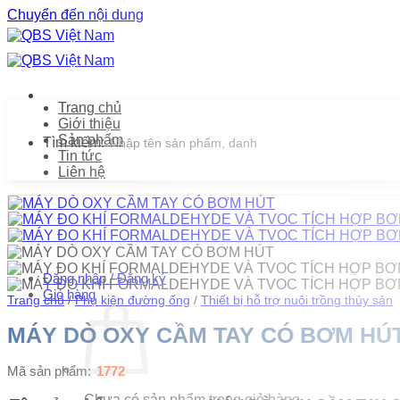
Chuyển đến nội dung
Trang chủ
Giới thiệu
Sản phẩm
Tìm kiếm:
Tin tức
Liên hệ
Đăng nhập / Đăng ký
Giỏ hàng
Trang chủ
/
Phụ kiện đường ống
/
Thiết bị hỗ trợ nuôi trồng thủy sản
MÁY DÒ OXY CẦM TAY CÓ BƠM HÚ
Mã sản phẩm:
1772
Chưa có sản phẩm trong giỏ hàng.