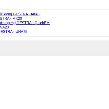
hởi động GESTRA - AK45
GESTRA - MK20
ước ngưng GESTRA - QuickEM
UNA23
 GESTRA - UNA25