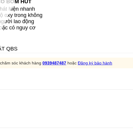
CÓ BƠM HÚT
hát hiện nhanh
ộ oxy trong không
người lao động
hoặc có nguy cơ
ẬT QBS
m chăm sóc khách hàng
0939487487
hoặc
Đăng ký bảo hành