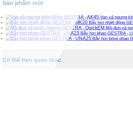
Sản phẩm mới
Van xả ngưng k
Bẫy hơi nhiệt động 
Mô-đun xả n
Bẫy hơi phao GESTRA - 
Bẫy hơi bóng phao
Có thể bạn quan tâm: