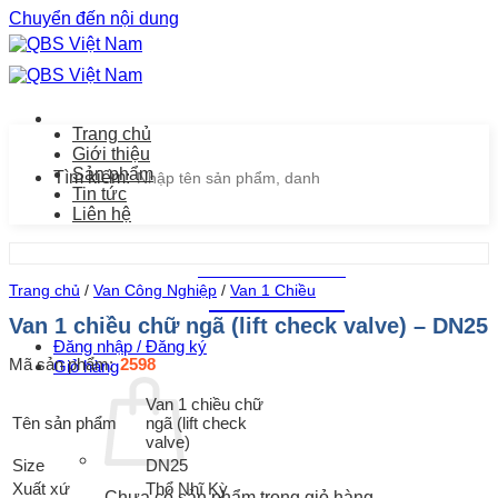
Chuyển đến nội dung
Trang chủ
Giới thiệu
Sản phẩm
Tìm kiếm:
Tin tức
Liên hệ
Chăm sóc khách hàng
Trang chủ
/
Van Công Nghiệp
/
Van 1 Chiều
0939.487.487
Van 1 chiều chữ ngã (lift check valve) – DN25
Đăng nhập / Đăng ký
Mã sản phẩm:
2598
Giỏ hàng
Van 1 chiều chữ
Tên sản phẩm
ngã (lift check
valve)
Size
DN25
Xuất xứ
Thổ Nhĩ Kỳ
Chưa có sản phẩm trong giỏ hàng.