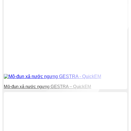
Mô-đun xả nước ngưng GESTRA – QuickEM