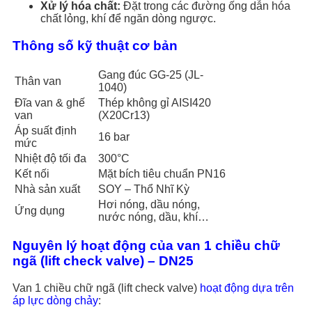
Xử lý hóa chất:
Đặt trong các đường ống dẫn hóa
chất lỏng, khí để ngăn dòng ngược.
Thông số kỹ thuật cơ bản
Gang đúc GG-25 (JL-
Thân van
1040)
Đĩa van & ghế
Thép không gỉ AISI420
van
(X20Cr13)
Áp suất định
16 bar
mức
Nhiệt độ tối đa
300°C
Kết nối
Mặt bích tiêu chuẩn PN16
Nhà sản xuất
SOY – Thổ Nhĩ Kỳ
Hơi nóng, dầu nóng,
Ứng dụng
nước nóng, dầu, khí…
Nguyên lý hoạt động của van 1 chiều chữ
ngã (lift check valve) – DN25
Van 1 chiều chữ ngã (lift check valve)
hoạt động dựa trên
áp lực dòng chảy
: