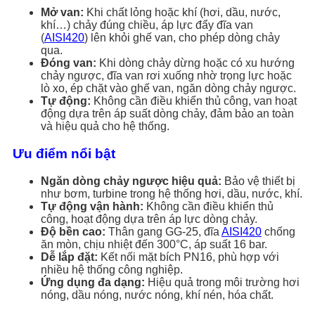
Mở van:
Khi chất lỏng hoặc khí (hơi, dầu, nước,
khí…) chảy đúng chiều, áp lực đẩy đĩa van
(
AISI420
) lên khỏi ghế van, cho phép dòng chảy
qua.
Đóng van:
Khi dòng chảy dừng hoặc có xu hướng
chảy ngược, đĩa van rơi xuống nhờ trọng lực hoặc
lò xo, ép chặt vào ghế van, ngăn dòng chảy ngược.
Tự động:
Không cần điều khiển thủ công, van hoạt
động dựa trên áp suất dòng chảy, đảm bảo an toàn
và hiệu quả cho hệ thống.
Ưu điểm nổi bật
Ngăn dòng chảy ngược hiệu quả:
Bảo vệ thiết bị
như bơm, turbine trong hệ thống hơi, dầu, nước, khí.
Tự động vận hành:
Không cần điều khiển thủ
công, hoạt động dựa trên áp lực dòng chảy.
Độ bền cao:
Thân gang GG-25, đĩa
AISI420
chống
ăn mòn, chịu nhiệt đến 300°C, áp suất 16 bar.
Dễ lắp đặt:
Kết nối mặt bích PN16, phù hợp với
nhiều hệ thống công nghiệp.
Ứng dụng đa dạng:
Hiệu quả trong môi trường hơi
nóng, dầu nóng, nước nóng, khí nén, hóa chất.