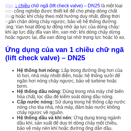
Van 1 chiều
chữ ngã (lift check valve) – DN25
là một loại
van công nghiệp được thiết kế để cho phép dòng chất
lỏng hoặc khí chảy theo một hướng duy nhất, đồng thời
ngăn chặn dòng chảy ngược, bảo vệ hệ thống đường
ống. Van hoạt động tự động nhờ áp lực của dòng chảy:
khi áp lực đẩy đĩa van lên, van mở; khi dòng chảy dừng
hoặc ngược lại, đĩa van đóng lại nhờ trọng lực hoặc lò xo.
Ứng dụng của van 1 chiều chữ ngã
(lift check valve) – DN25
Hệ thống hơi nóng:
Lắp trong đường ống hơi của
lò hơi, nhà máy nhiệt điện, hoặc hệ thống sưởi để
ngăn hơi nóng chảy ngược, bảo vệ turbine hoặc
bơm.
Hệ thống dầu nóng:
Dùng trong nhà máy chế biến
hóa chất, lọc dầu để kiểm soát dòng dầu nóng.
Cấp nước nóng:
Sử dụng trong hệ thống cấp nước
nóng cho tòa nhà, nhà máy, đảm bảo nước không
chảy ngược về nguồn.
Hệ thống dầu và khí nén:
Ứng dụng trong ngành
dầu khí, sản xuất để duy trì dòng chảy một chiều,
bảo vệ máy nén khí hoặc đường ống dẫn dầu.