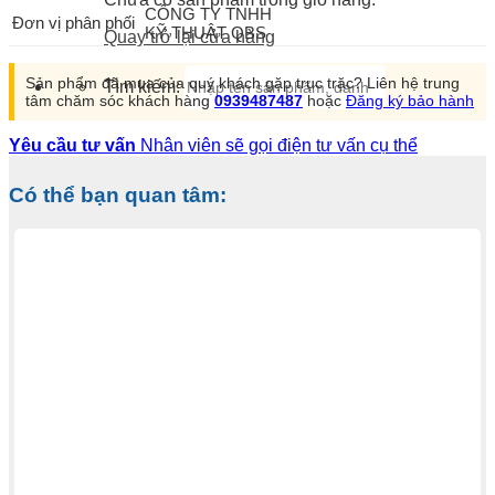
CÔNG TY TNHH
Đơn vị phân phối
KỸ THUẬT QBS
Quay trở lại cửa hàng
Sản phẩm đã mua của quý khách gặp trục trặc? Liên hệ trung
Tìm kiếm:
tâm chăm sóc khách hàng
0939487487
hoặc
Đăng ký bảo hành
Yêu cầu tư vấn
Nhân viên sẽ gọi điện tư vấn cụ thể
Có thể bạn quan tâm: