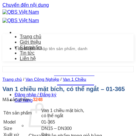
Chuyển đến nội dung
Trang chủ
Giới thiệu
Sản phẩm
Tìm kiếm:
Tin tức
Liên hệ
Chăm sóc khách hàng
Trang chủ
/
Van Công Nghiệp
/
Van 1 Chiều
0939.487.487
Van 1 chiều mặt bích, có thể ngắt – 01-365
Đăng nhập / Đăng ký
Mã sản phẩm:
3248
Giỏ hàng
Van 1 chiều mặt bích,
Tên sản phẩm
có thể ngắt
Model
01-365
Size
DN15 – DN300
Xuất xứ
Đức
Chưa có sản phẩm trong giỏ hàng.