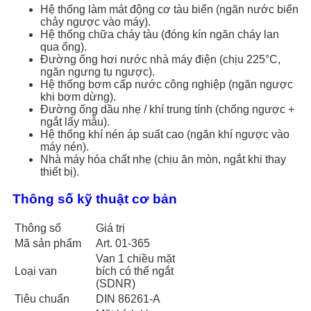
Hệ thống làm mát động cơ tàu biển (ngăn nước biển
chảy ngược vào máy).
Hệ thống chữa cháy tàu (đóng kín ngăn cháy lan
qua ống).
Đường ống hơi nước nhà máy điện (chịu 225°C,
ngăn ngưng tụ ngược).
Hệ thống bơm cấp nước công nghiệp (ngăn ngược
khi bơm dừng).
Đường ống dầu nhẹ / khí trung tính (chống ngược +
ngắt lấy mẫu).
Hệ thống khí nén áp suất cao (ngăn khí ngược vào
máy nén).
Nhà máy hóa chất nhẹ (chịu ăn mòn, ngắt khi thay
thiết bị).
Thông số kỹ thuật cơ bản
Thông số
Giá trị
Mã sản phẩm
Art. 01-365
Van 1 chiều mặt
Loại van
bích có thể ngắt
(SDNR)
Tiêu chuẩn
DIN 86261-A