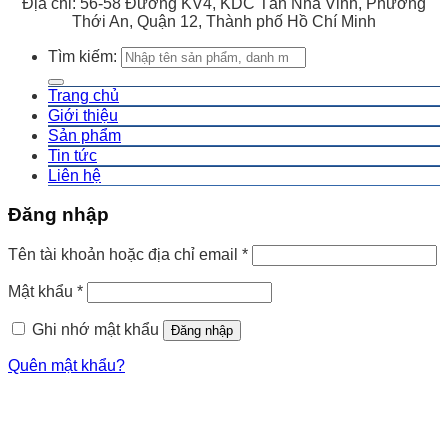
Địa chỉ: 56-58 Đường KV4, KDC Tân Nhã Vinh, Phường
Thới An, Quận 12, Thành phố Hồ Chí Minh
Tìm kiếm:
Trang chủ
Giới thiệu
Sản phẩm
Tin tức
Liên hệ
Đăng nhập
Tên tài khoản hoặc địa chỉ email
*
Mật khẩu
*
Ghi nhớ mật khẩu
Đăng nhập
Quên mật khẩu?