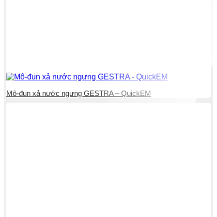
Mô-đun xả nước ngưng GESTRA – QuickEM