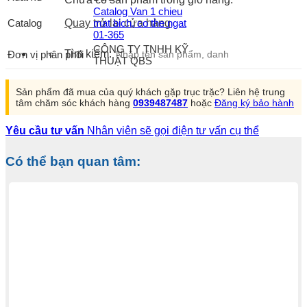
Catalog Van 1 chieu
Catalog
mat bich, co the ngat
Quay trở lại cửa hàng
01-365
CÔNG TY TNHH KỸ
Tìm kiếm:
Đơn vị phân phối
THUẬT QBS
Sản phẩm đã mua của quý khách gặp trục trặc? Liên hệ trung
tâm chăm sóc khách hàng
0939487487
hoặc
Đăng ký bảo hành
Yêu cầu tư vấn
Nhân viên sẽ gọi điện tư vấn cụ thể
Có thể bạn quan tâm: