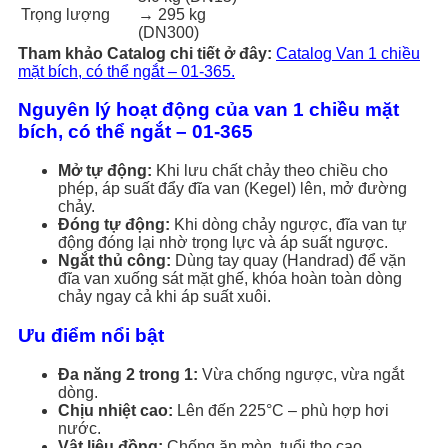
Trọng lượng
→ 295 kg
(DN300)
Tham khảo Catalog chi tiết ở đây:
Catalog Van 1 chiều
mặt bích, có thể ngắt – 01-365.
Nguyên lý hoạt động của van 1 chiều mặt
bích, có thể ngắt – 01-365
Mở tự động:
Khi lưu chất chảy theo chiều cho
phép, áp suất đẩy đĩa van (Kegel) lên, mở đường
chảy.
Đóng tự động:
Khi dòng chảy ngược, đĩa van tự
động đóng lại nhờ trọng lực và áp suất ngược.
Ngắt thủ công:
Dùng tay quay (Handrad) để vặn
đĩa van xuống sát mặt ghế, khóa hoàn toàn dòng
chảy ngay cả khi áp suất xuôi.
Ưu điểm nổi bật
Đa năng 2 trong 1:
Vừa chống ngược, vừa ngắt
dòng.
Chịu nhiệt cao:
Lên đến 225°C – phù hợp hơi
nước.
Vật liệu đồng:
Chống ăn mòn, tuổi thọ cao.