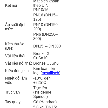
Mặt bích khoan
Kết nối
theo DIN
PN10/16
PN16 (DN15–
125)
Áp suất định
PN10 (DN150–
mức
200)
PN6 (DN250–
300)
Kích thước
DN15 – DN300
(DN)
Bronze G-
Vật liệu thân
CuSn10
Vật liệu nội thất
Bronze CuSn6
Kim loại – kim
Kiểu đóng kín
loại (
metallisch
)
Nhiệt độ làm
-10°C đến
việc
+225°C
Trục lên
Trục van
(steigende
Spindel)
Tay quay
Có (Handrad)
5.0 kg (DN15)