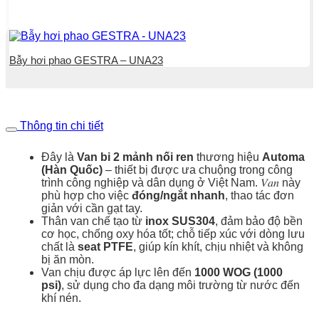
Bẫy hơi phao GESTRA – UNA23
Thông tin chi tiết
Đây là
Van bi 2 mảnh nối ren
thương hiệu
Automa
(Hàn Quốc)
– thiết bị được ưa chuộng trong công
trình công nghiệp và dân dụng ở Việt Nam. 𝑉𝑎𝑛 này
phù hợp cho việc
đóng/ngắt nhanh
, thao tác đơn
giản với cần gạt tay.
Thân van chế tạo từ
inox SUS304
, đảm bảo độ bền
cơ học, chống oxy hóa tốt; chỗ tiếp xúc với dòng lưu
chất là
seat PTFE
, giúp kín khít, chịu nhiệt và không
bị ăn mòn.
Van chịu được áp lực lên đến
1000 WOG (1000
psi)
, sử dụng cho đa dạng môi trường từ nước đến
khí nén.