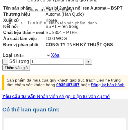
Tên sản phẩm
Van bi 2 mảnh nối ren Automa – BSPT
Quay trở lại cửa hàng
Thương hiệu
Automa (Hàn Quốc)
Xuất xứ
Korea
Tìm kiếm:
Kết nối
BSPT – ren trong
Chất liệu thân – seat
SUS304 – PTFE
Áp suất làm việc
1000 WOG
Đơn vị phân phối
CÔNG TY TNHH KỸ THUẬT QBS
Loại
Xóa
Số lượng
Thêm vào giỏ
Sản phẩm đã mua của quý khách gặp trục trặc? Liên hệ trung
tâm chăm sóc khách hàng
0939487487
hoặc
Đăng ký bảo hành
Yêu cầu tư vấn
Nhân viên sẽ gọi điện tư vấn cụ thể
Có thể bạn quan tâm: