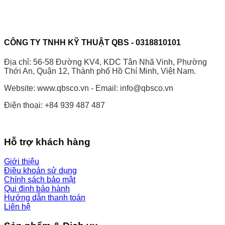
CÔNG TY TNHH KỸ THUẬT QBS - 0318810101
Địa chỉ: 56-58 Đường KV4, KDC Tân Nhã Vinh, Phường
Thới An, Quận 12, Thành phố Hồ Chí Minh, Việt Nam.
Website: www.qbsco.vn - Email: info@qbsco.vn
Điện thoại: +84 939 487 487
Hỗ trợ khách hàng
Giới thiệu
Điều khoản sử dụng
Chính sách bảo mật
Qui đinh bảo hành
Hướng dẫn thanh toán
Liên hệ