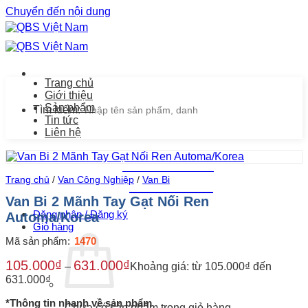
Chuyển đến nội dung
Trang chủ
Giới thiệu
Sản phẩm
Tìm kiếm:
Tin tức
Liên hệ
Chăm sóc khách hàng
Trang chủ
/
Van Công Nghiệp
/
Van Bi
0939.487.487
Van Bi 2 Mãnh Tay Gạt Nối Ren
Đăng nhập / Đăng ký
Automa/Korea
Giỏ hàng
Mã sản phẩm:
1470
105.000
₫
631.000
₫
–
Khoảng giá: từ 105.000₫ đến
631.000₫
*Thông tin nhanh về sản phẩm
Chưa có sản phẩm trong giỏ hàng.