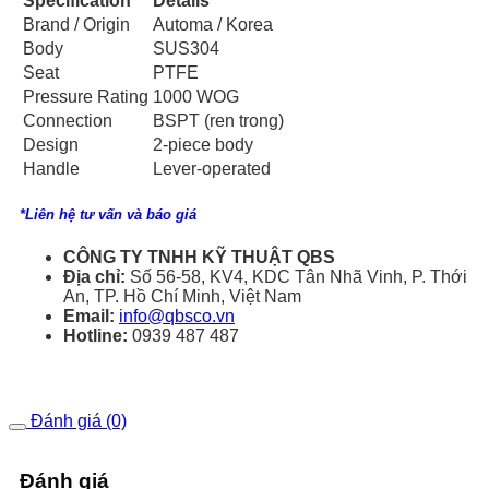
Specification
Details
Brand / Origin
Automa / Korea
Body
SUS304
Seat
PTFE
Pressure Rating
1000 WOG
Connection
BSPT (ren trong)
Design
2-piece body
Handle
Lever-operated
*Liên hệ tư vấn và báo giá
CÔNG TY TNHH KỸ THUẬT QBS
Địa chỉ:
Số 56-58, KV4, KDC Tân Nhã Vinh, P. Thới
An, TP. Hồ Chí Minh, Việt Nam
Email:
info@qbsco.vn
Hotline:
0939 487 487
Đánh giá (0)
Đánh giá