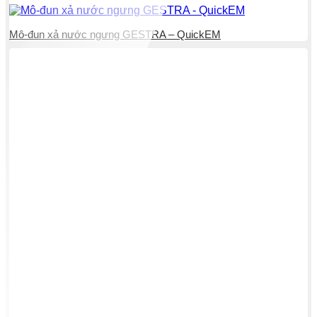
Mô-đun xả nước ngưng GESTRA – QuickEM