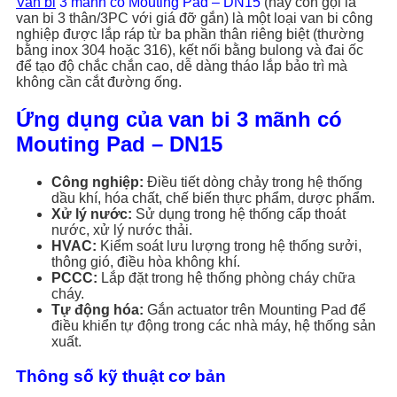
Van bi
3 mãnh có Mouting Pad – DN15
(hay còn gọi là
van bi 3 thân/3PC với giá đỡ gắn) là một loại van bi công
nghiệp được lắp ráp từ ba phần thân riêng biệt (thường
bằng inox 304 hoặc 316), kết nối bằng bulong và đai ốc
để tạo độ chắc chắn cao, dễ dàng tháo lắp bảo trì mà
không cần cắt đường ống.
Ứng dụng của van bi 3 mãnh có
Mouting Pad – DN15
Công nghiệp:
Điều tiết dòng chảy trong hệ thống
dầu khí, hóa chất, chế biến thực phẩm, dược phẩm.
Xử lý nước:
Sử dụng trong hệ thống cấp thoát
nước, xử lý nước thải.
HVAC:
Kiểm soát lưu lượng trong hệ thống sưởi,
thông gió, điều hòa không khí.
PCCC:
Lắp đặt trong hệ thống phòng cháy chữa
cháy.
Tự động hóa:
Gắn actuator trên Mounting Pad để
điều khiển tự động trong các nhà máy, hệ thống sản
xuất.
Thông số kỹ thuật cơ bản