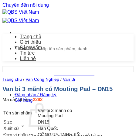
Chuyển đến nội dung
Trang chủ
Giới thiệu
Sản phẩm
Tìm kiếm:
Tin tức
Liên hệ
Chăm sóc khách hàng
Trang chủ
/
Van Công Nghiệp
/
Van Bi
0939.487.487
Van bi 3 mãnh có Mouting Pad – DN15
Đăng nhập / Đăng ký
Mã sản phẩm:
2282
Giỏ hàng
Van bi 3 mãnh có
Tên sản phẩm
Mouting Pad
Size
DN15
Xuất xứ
Hàn Quốc
Đơn vị phân
CÔNG TY TNHH KỸ
Chưa có sản phẩm trong giỏ hàng.