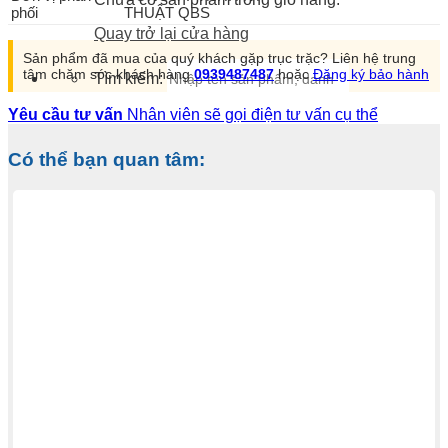
phối
THUẬT QBS
Quay trở lại cửa hàng
Sản phẩm đã mua của quý khách gặp trục trặc? Liên hệ trung
tâm chăm sóc khách hàng
0939487487
hoặc
Đăng ký bảo hành
Tìm kiếm:
Yêu cầu tư vấn
Nhân viên sẽ gọi điện tư vấn cụ thể
Có thể bạn quan tâm: