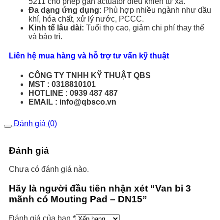
5211 cho phép gắn actuator điều khiển từ xa.
Đa dạng ứng dụng:
Phù hợp nhiều ngành như dầu
khí, hóa chất, xử lý nước, PCCC.
Kinh tế lâu dài:
Tuổi thọ cao, giảm chi phí thay thế
và bảo trì.
Liên hệ mua hàng và hỗ trợ tư vấn kỹ thuật
CÔNG TY TNHH KỸ THUẬT QBS
MST : 0318810101
HOTLINE : 0939 487 487
EMAIL : info@qbsco.vn
Đánh giá (0)
Đánh giá
Chưa có đánh giá nào.
Hãy là người đầu tiên nhận xét “Van bi 3
mãnh có Mouting Pad – DN15”
Đánh giá của bạn
*