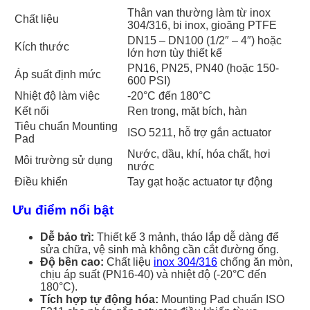
Thân van thường làm từ inox
Chất liệu
304/316, bi inox, gioăng PTFE
DN15 – DN100 (1/2″ – 4″) hoặc
Kích thước
lớn hơn tùy thiết kế
PN16, PN25, PN40 (hoặc 150-
Áp suất định mức
600 PSI)
Nhiệt độ làm việc
-20°C đến 180°C
Kết nối
Ren trong, mặt bích, hàn
Tiêu chuẩn Mounting
ISO 5211, hỗ trợ gắn actuator
Pad
Nước, dầu, khí, hóa chất, hơi
Môi trường sử dụng
nước
Điều khiển
Tay gạt hoặc actuator tự động
Ưu điểm nổi bật
Dễ bảo trì:
Thiết kế 3 mảnh, tháo lắp dễ dàng để
sửa chữa, vệ sinh mà không cần cắt đường ống.
Độ bền cao:
Chất liệu
inox 304/316
chống ăn mòn,
chịu áp suất (PN16-40) và nhiệt độ (-20°C đến
180°C).
Tích hợp tự động hóa:
Mounting Pad chuẩn ISO