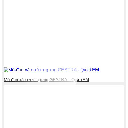
Mô-đun xả nước ngưng GESTRA – QuickEM