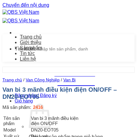
Chuyển đến nội dung
Trang chủ
Giới thiệu
Sản phẩm
Tìm kiếm:
Tin tức
Liên hệ
Chăm sóc khách hàng
Trang chủ
/
Van Công Nghiệp
/
Van Bi
0939.487.487
Van bi 3 mãnh điều kiện điện ON/OFF –
Đăng nhập / Đăng ký
DN20-EOT05
Giỏ hàng
Mã sản phẩm:
2416
Tên sản
Van bi 3 mãnh điều kiện
phẩm
điện ON/OFF
Model
DN20-EOT05
Xuất xứ
Đài Loan
Chưa có sản phẩm trong giỏ hàng.