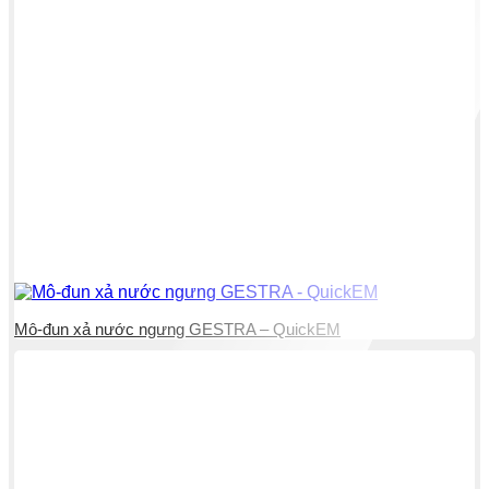
Mô-đun xả nước ngưng GESTRA – QuickEM