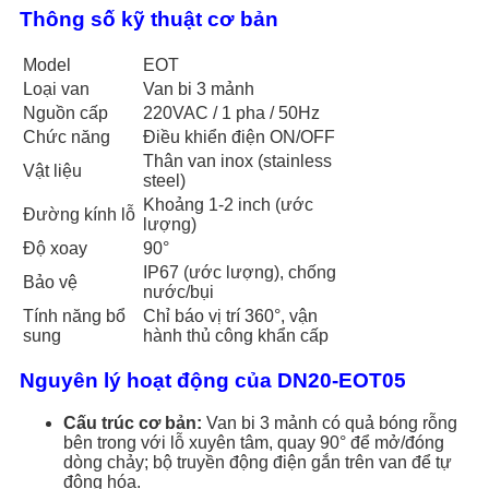
Thông số kỹ thuật cơ bản
Model
EOT
Loại van
Van bi 3 mảnh
Nguồn cấp
220VAC / 1 pha / 50Hz
Chức năng
Điều khiển điện ON/OFF
Thân van inox (stainless
Vật liệu
steel)
Khoảng 1-2 inch (ước
Đường kính lỗ
lượng)
Độ xoay
90°
IP67 (ước lượng), chống
Bảo vệ
nước/bụi
Tính năng bổ
Chỉ báo vị trí 360°, vận
sung
hành thủ công khẩn cấp
Nguyên lý hoạt động của DN20-EOT05
Cấu trúc cơ bản:
Van bi 3 mảnh có quả bóng rỗng
bên trong với lỗ xuyên tâm, quay 90° để mở/đóng
dòng chảy; bộ truyền động điện gắn trên van để tự
động hóa.