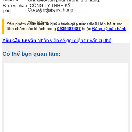
Đơn vị phân
CÔNG TY TNHH KỸ
Quay trở lại cửa hàng
phối
THUẬT QBS
Tìm kiếm:
Sản phẩm đã mua của quý khách gặp trục trặc? Liên hệ trung
tâm chăm sóc khách hàng
0939487487
hoặc
Đăng ký bảo hành
Yêu cầu tư vấn
Nhân viên sẽ gọi điện tư vấn cụ thể
Có thể bạn quan tâm: