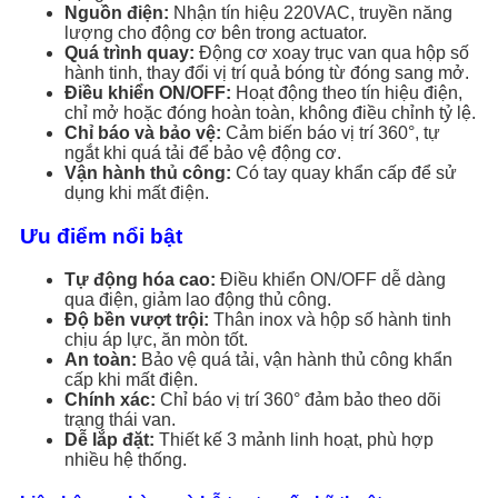
Nguồn điện:
Nhận tín hiệu 220VAC, truyền năng
lượng cho động cơ bên trong actuator.
Quá trình quay:
Động cơ xoay trục van qua hộp số
hành tinh, thay đổi vị trí quả bóng từ đóng sang mở.
Điều khiển ON/OFF:
Hoạt động theo tín hiệu điện,
chỉ mở hoặc đóng hoàn toàn, không điều chỉnh tỷ lệ.
Chỉ báo và bảo vệ:
Cảm biến báo vị trí 360°, tự
ngắt khi quá tải để bảo vệ động cơ.
Vận hành thủ công:
Có tay quay khẩn cấp để sử
dụng khi mất điện.
Ưu điểm nổi bật
Tự động hóa cao:
Điều khiển ON/OFF dễ dàng
qua điện, giảm lao động thủ công.
Độ bền vượt trội:
Thân inox và hộp số hành tinh
chịu áp lực, ăn mòn tốt.
An toàn:
Bảo vệ quá tải, vận hành thủ công khẩn
cấp khi mất điện.
Chính xác:
Chỉ báo vị trí 360° đảm bảo theo dõi
trạng thái van.
Dễ lắp đặt:
Thiết kế 3 mảnh linh hoạt, phù hợp
nhiều hệ thống.