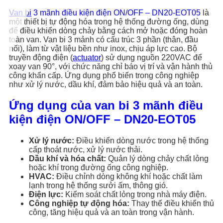
Van bi
3 mãnh điều kiện điện ON/OFF – DN20-EOT05
là
một thiết bị tự động hóa trong hệ thống đường ống, dùng
để điều khiển dòng chảy bằng cách mở hoặc đóng hoàn
toàn van. Van bi 3 mảnh có cấu trúc 3 phần (thân, đầu
nối), làm từ vật liệu bền như inox, chịu áp lực cao. Bộ
truyền động điện (
actuator
) sử dụng nguồn 220VAC để
xoay van 90°, với chức năng chỉ báo vị trí và vận hành thủ
công khẩn cấp. Ứng dụng phổ biến trong công nghiệp
như xử lý nước, dầu khí, đảm bảo hiệu quả và an toàn.
Ứng dụng của van bi 3 mãnh điều
kiện điện ON/OFF – DN20-EOT05
Xử lý nước:
Điều khiển dòng nước trong hệ thống
cấp thoát nước, xử lý nước thải.
Dầu khí và hóa chất:
Quản lý dòng chảy chất lỏng
hoặc khí trong đường ống công nghiệp.
HVAC:
Điều chỉnh dòng không khí hoặc chất làm
lạnh trong hệ thống sưởi ấm, thông gió.
Điện lực:
Kiểm soát chất lỏng trong nhà máy điện.
Công nghiệp tự động hóa:
Thay thế điều khiển thủ
công, tăng hiệu quả và an toàn trong vận hành.