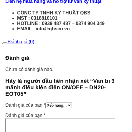
Liên hệ mua hàng và hỗ trợ tư vấn kỹ thuật
CÔNG TY TNHH KỸ THUẬT QBS
MST : 0318810101
HOTLINE : 0939 487 487 – 0374 904 349
EMAIL : info@qbsco.vn
Đánh giá (0)
Đánh giá
Chưa có đánh giá nào.
Hãy là người đầu tiên nhận xét “Van bi 3
mãnh điều kiện điện ON/OFF – DN20-
EOT05”
Đánh giá của bạn
*
Đánh giá của bạn
*