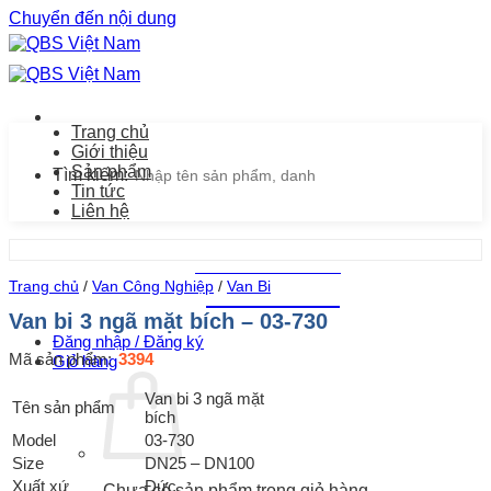
Chuyển đến nội dung
Trang chủ
Giới thiệu
Sản phẩm
Tìm kiếm:
Tin tức
Liên hệ
Chăm sóc khách hàng
Trang chủ
/
Van Công Nghiệp
/
Van Bi
0939.487.487
Van bi 3 ngã mặt bích – 03-730
Đăng nhập / Đăng ký
Mã sản phẩm:
3394
Giỏ hàng
Van bi 3 ngã mặt
Tên sản phẩm
bích
Model
03-730
Size
DN25 – DN100
Xuất xứ
Đức
Chưa có sản phẩm trong giỏ hàng.