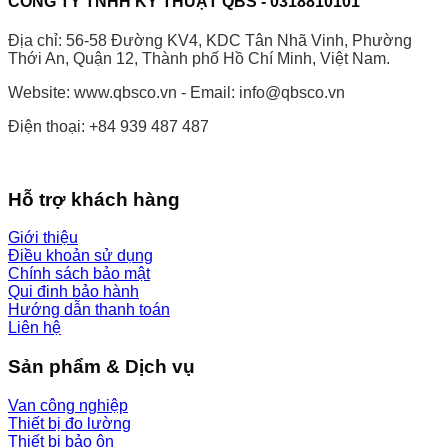
CÔNG TY TNHH KỸ THUẬT QBS - 0318810101
Địa chỉ: 56-58 Đường KV4, KDC Tân Nhã Vinh, Phường
Thới An, Quận 12, Thành phố Hồ Chí Minh, Việt Nam.
Website: www.qbsco.vn - Email: info@qbsco.vn
Điện thoại: +84 939 487 487
Hỗ trợ khách hàng
Giới thiệu
Điều khoản sử dụng
Chính sách bảo mật
Qui đinh bảo hành
Hướng dẫn thanh toán
Liên hệ
Sản phẩm & Dịch vụ
Van công nghiệp
Thiết bị đo lường
Thiết bị bảo ôn