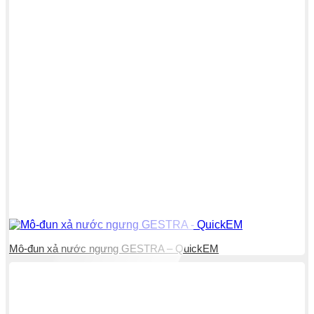
Mô-đun xả nước ngưng GESTRA – QuickEM