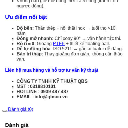
Không bao giờ mở đồng thời cả 3 cổng (tránh trộn
ngược dòng).
Ưu điểm nổi bật
Độ bền:
Thân thép + nội thất inox → tuổi thọ >10
năm.
Đóng mở nhanh:
Chỉ xoay 90° → vận hành tức thì.
Rò rỉ = 0:
Gioăng
PTFE
+ thiết kế floating ball.
Dễ tự động hóa:
ISO 5211 → gắn actuator dễ dàng.
Bảo trì thấp:
Thay gioăng đơn giản, không cần tháo
van.
Liên hệ mua hàng và hỗ trợ tư vấn kỹ thuật
CÔNG TY TNHH KỸ THUẬT QBS
MST : 0318810101
HOTLINE : 0939 487 487
EMAIL : info@qbsco.vn
Đánh giá (0)
Đánh giá