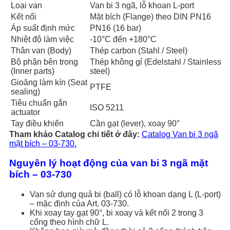
Loại van
Van bi 3 ngã, lỗ khoan L-port
Kết nối
Mặt bích (Flange) theo DIN PN16
Áp suất định mức
PN16 (16 bar)
Nhiệt độ làm việc
-10°C đến +180°C
Thân van (Body)
Thép carbon (Stahl / Steel)
Bộ phận bên trong
Thép không gỉ (Edelstahl / Stainless
(Inner parts)
steel)
Gioăng làm kín (Seat
PTFE
sealing)
Tiêu chuẩn gắn
ISO 5211
actuator
Tay điều khiển
Cần gạt (lever), xoay 90°
Tham khảo Catalog chi tiết ở đây:
Catalog Van bi 3 ngã
mặt bích – 03-730.
Nguyên lý hoạt động của van bi 3 ngã mặt
bích – 03-730
Van sử dụng quả bi (ball) có lỗ khoan dạng L (L-port)
– mặc định của Art. 03-730.
Khi xoay tay gạt 90°, bi xoay và kết nối 2 trong 3
cổng theo hình chữ L.