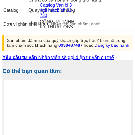
Catalog Van bi 3
Catalog
ngã mặt bích 03-
Quay trở lại cửa hàng
730
CÔNG TY TNHH
Tìm kiếm:
Đơn vị phân phối
KỸ THUẬT QBS
Sản phẩm đã mua của quý khách gặp trục trặc? Liên hệ trung
tâm chăm sóc khách hàng
0939487487
hoặc
Đăng ký bảo hành
Yêu cầu tư vấn
Nhân viên sẽ gọi điện tư vấn cụ thể
Có thể bạn quan tâm: