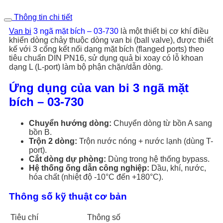
Thông tin chi tiết
Van bi
3 ngã mặt bích – 03-730
là một thiết bị cơ khí điều
khiển dòng chảy thuộc dòng van bi (ball valve), được thiết
kế với 3 cổng kết nối dạng mặt bích (flanged ports) theo
tiêu chuẩn DIN PN16, sử dụng quả bi xoay có lỗ khoan
dạng L (L-port) làm bộ phận chặn/dẫn dòng.
Ứng dụng của van bi 3 ngã mặt
bích – 03-730
Chuyển hướng dòng:
Chuyển dòng từ bồn A sang
bồn B.
Trộn 2 dòng:
Trộn nước nóng + nước lạnh (dùng T-
port).
Cắt dòng dự phòng:
Dùng trong hệ thống bypass.
Hệ thống ống dẫn công nghiệp:
Dầu, khí, nước,
hóa chất (nhiệt độ -10°C đến +180°C).
Thông số kỹ thuật cơ bản
Tiêu chí
Thông số