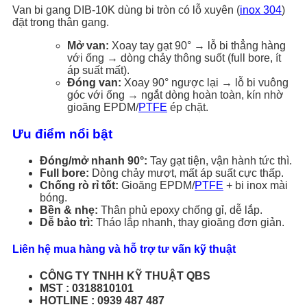
Van bi gang DIB-10K dùng bi tròn có lỗ xuyên (
inox 304
)
đặt trong thân gang.
Mở van:
Xoay tay gạt 90° → lỗ bi thẳng hàng
với ống → dòng chảy thông suốt (full bore, ít
áp suất mất).
Đóng van:
Xoay 90° ngược lại → lỗ bi vuông
góc với ống → ngắt dòng hoàn toàn, kín nhờ
gioăng EPDM/
PTFE
ép chặt.
Ưu điểm nổi bật
Đóng/mở nhanh 90°:
Tay gạt tiện, vận hành tức thì.
Full bore:
Dòng chảy mượt, mất áp suất cực thấp.
Chống rò rỉ tốt:
Gioăng EPDM/
PTFE
+ bi inox mài
bóng.
Bền & nhẹ:
Thân phủ epoxy chống gỉ, dễ lắp.
Dễ bảo trì:
Tháo lắp nhanh, thay gioăng đơn giản.
Liên hệ mua hàng và hỗ trợ tư vấn kỹ thuật
CÔNG TY TNHH KỸ THUẬT QBS
MST : 0318810101
HOTLINE : 0939 487 487