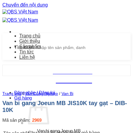
Chuyển đến nội dung
Trang chủ
Giới thiệu
Sản phẩm
Tìm kiếm:
Tin tức
Liên hệ
Chăm sóc khách hàng
0939.487.487
Đăng nhập / Đăng ký
Trang chủ
/
Van Công Nghiệp
/
Van Bi
Giỏ hàng
Van bi gang Joeun MB JIS10K tay gạt – DIB-
10K
Mã sản phẩm:
2969
Van bi gang Joeun MB
Chưa có sản phẩm trong giỏ hàng.