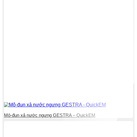
Mô-đun xả nước ngưng GESTRA – QuickEM