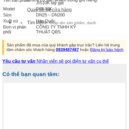
Tên sản phẩm
JIS10K tay gạt
Model
DIB-10K
Quay trở lại cửa hàng
Size
DN25 – DN200
Xuất xứ
Hàn Quốc
Tìm kiếm:
Đơn vị phân
CÔNG TY TNHH KỸ
phối
THUẬT QBS
Sản phẩm đã mua của quý khách gặp trục trặc? Liên hệ trung
tâm chăm sóc khách hàng
0939487487
hoặc
Đăng ký bảo hành
Yêu cầu tư vấn
Nhân viên sẽ gọi điện tư vấn cụ thể
Có thể bạn quan tâm: