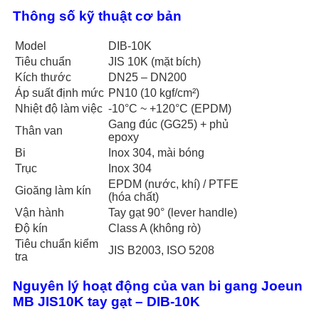
Thông số kỹ thuật cơ bản
Model
DIB-10K
Tiêu chuẩn
JIS 10K (mặt bích)
Kích thước
DN25 – DN200
Áp suất định mức
PN10 (10 kgf/cm²)
Nhiệt độ làm việc
-10°C ~ +120°C (EPDM)
Gang đúc (GG25) + phủ
Thân van
epoxy
Bi
Inox 304, mài bóng
Trục
Inox 304
EPDM (nước, khí) / PTFE
Gioăng làm kín
(hóa chất)
Vận hành
Tay gạt 90° (lever handle)
Độ kín
Class A (không rò)
Tiêu chuẩn kiểm
JIS B2003, ISO 5208
tra
Nguyên lý hoạt động của van bi gang Joeun
MB JIS10K tay gạt – DIB-10K