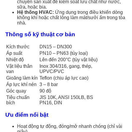
chuyền sản xuất để kiểm soát lưu chất như nước,
sữa, hoặc bia.
Hệ thống HVAC:
Ứng dụng trong điều khiển dòng
không khí hoặc chất lỏng làm mát/sưởi ấm trong tòa
nhà.
Thông số kỹ thuật cơ bản
Kích thước
DN15 – DN300
Áp suất
PN10 – PN63 (tùy loại)
Nhiệt độ
Lên đến 200°C (tùy vật liệu)
Vật liệu thân
Inox 304/316, gang, thép,
van
UPVC/PVC
Gioăng làm kín
Teflon (chịu áp lực cao)
Áp lực khí nén
3 – 8 bar
Góc quay
90 độ
Tiêu chuẩn
JIS 10K, ANSI 150LB, BS
bích
PN16, DIN
Ưu điểm nổi bật
Hoạt động tự động, đóng/mở nhanh chóng (chỉ vài
giây).