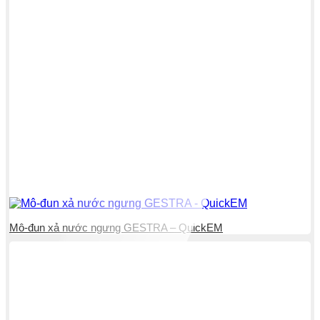
Mô-đun xả nước ngưng GESTRA – QuickEM