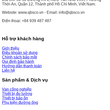
Thới An, Quận 12, Thành phố Hồ Chí Minh, Việt Nam.
Website: www.qbsco.vn - Email: info@qbsco.vn
Điện thoại: +84 939 487 487
Hỗ trợ khách hàng
Giới thiệu
Điều khoản sử dụng
Chính sách bảo mật
Qui đinh bảo hành
Hướng dẫn thanh toán
Liên hệ
Sản phẩm & Dịch vụ
Van công nghiệp
Thiết bị đo lường
Thiết bị bảo ôn
Phụ kiện đường ống