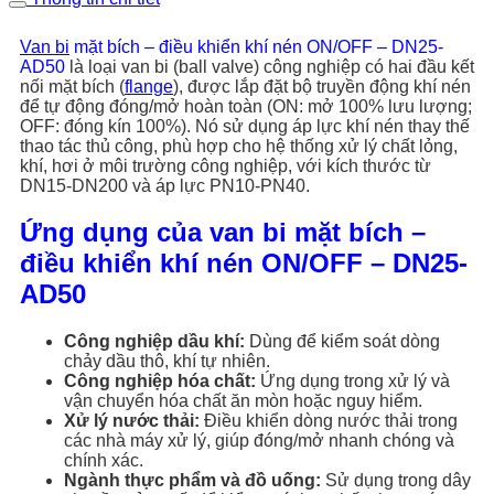
Van bi
mặt bích – điều khiển khí nén ON/OFF – DN25-
AD50
là loại van bi (ball valve) công nghiệp có hai đầu kết
nối mặt bích (
flange
), được lắp đặt bộ truyền động khí nén
để tự động đóng/mở hoàn toàn (ON: mở 100% lưu lượng;
OFF: đóng kín 100%). Nó sử dụng áp lực khí nén thay thế
thao tác thủ công, phù hợp cho hệ thống xử lý chất lỏng,
khí, hơi ở môi trường công nghiệp, với kích thước từ
DN15-DN200 và áp lực PN10-PN40.
Ứng dụng của van bi mặt bích –
điều khiển khí nén ON/OFF – DN25-
AD50
Công nghiệp dầu khí:
Dùng để kiểm soát dòng
chảy dầu thô, khí tự nhiên.
Công nghiệp hóa chất:
Ứng dụng trong xử lý và
vận chuyển hóa chất ăn mòn hoặc nguy hiểm.
Xử lý nước thải:
Điều khiển dòng nước thải trong
các nhà máy xử lý, giúp đóng/mở nhanh chóng và
chính xác.
Ngành thực phẩm và đồ uống:
Sử dụng trong dây