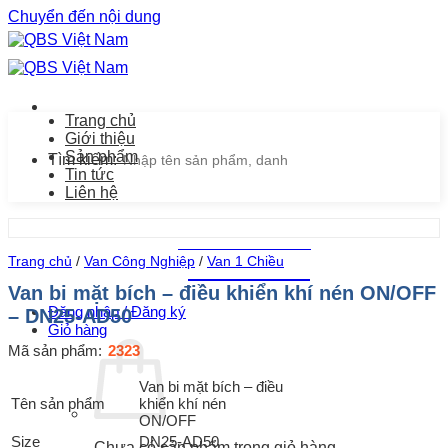
Chuyển đến nội dung
Trang chủ
Giới thiệu
Sản phẩm
Tìm kiếm:
Tin tức
Liên hệ
Chăm sóc khách hàng
Trang chủ
/
Van Công Nghiệp
/
Van 1 Chiều
0939.487.487
Van bi mặt bích – điều khiển khí nén ON/OFF
Đăng nhập / Đăng ký
– DN25-AD50
Giỏ hàng
Mã sản phẩm:
2323
Van bi mặt bích – điều
Tên sản phẩm
khiển khí nén
ON/OFF
Size
DN25-AD50
Chưa có sản phẩm trong giỏ hàng.