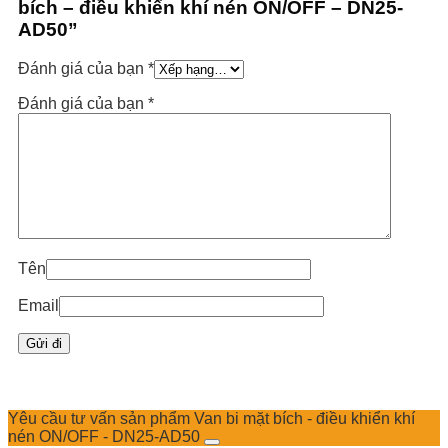
bích – điều khiển khí nén ON/OFF – DN25-
AD50”
Đánh giá của bạn
*
Đánh giá của bạn
*
Tên
Email
Yêu cầu tư vấn sản phẩm Van bi mặt bích - điều khiển khí
nén ON/OFF - DN25-AD50