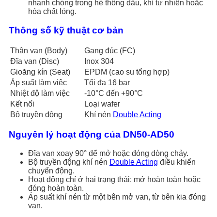
nhanh chóng trong hệ thống dầu, khí tự nhiên hoặc
hóa chất lỏng.
Thông số kỹ thuật cơ bản
Thân van (Body)
Gang đúc (FC)
Đĩa van (Disc)
Inox 304
Gioăng kín (Seat)
EPDM (cao su tổng hợp)
Áp suất làm việc
Tối đa 16 bar
Nhiệt độ làm việc
-10°C đến +90°C
Kết nối
Loại wafer
Bộ truyền động
Khí nén
Double Acting
Nguyên lý hoạt động của DN50-AD50
Đĩa van xoay 90° để mở hoặc đóng dòng chảy.
Bộ truyền động khí nén
Double Acting
điều khiển
chuyển động.
Hoạt động chỉ ở hai trạng thái: mở hoàn toàn hoặc
đóng hoàn toàn.
Áp suất khí nén từ một bên mở van, từ bên kia đóng
van.