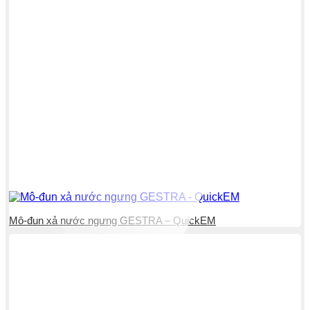
Mô-đun xả nước ngưng GESTRA – QuickEM