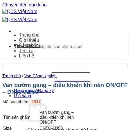
Chuyển đến nội dung
Trang chủ
Giới thiệu
Sản phẩm
Tìm kiếm:
Tin tức
Liên hệ
Chăm sóc khách hàng
Trang chủ
/
Van Công Nghiệp
0939.487.487
Van bướm gang – điều khiển khí nén ON/OFF
Đăng nhập / Đăng ký
– DN50-AD50
Giỏ hàng
Mã sản phẩm:
2347
Van bướm gang –
Tên sản phẩm
điều khiển khí nén
ON/OFF
Size
DN50-AD50
Chưa có sản phẩm trong giỏ hàng.