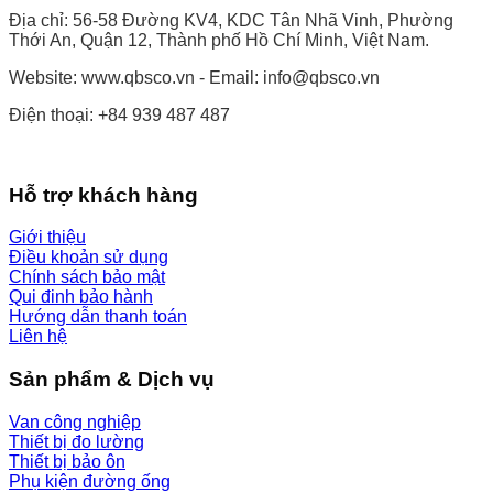
Địa chỉ: 56-58 Đường KV4, KDC Tân Nhã Vinh, Phường
Thới An, Quận 12, Thành phố Hồ Chí Minh, Việt Nam.
Website: www.qbsco.vn - Email: info@qbsco.vn
Điện thoại: +84 939 487 487
Hỗ trợ khách hàng
Giới thiệu
Điều khoản sử dụng
Chính sách bảo mật
Qui đinh bảo hành
Hướng dẫn thanh toán
Liên hệ
Sản phẩm & Dịch vụ
Van công nghiệp
Thiết bị đo lường
Thiết bị bảo ôn
Phụ kiện đường ống