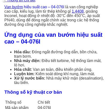
Thông tin chi tiết
Van bướm
hiệu suất cao – 04-076I
là van công nghiệp
cao cấp, kiểu lug, làm từ thép không gỉ
1.4408
, gioăng
Inconel, hoạt động ở nhiệt độ -30°C đến 450°C, áp suất
PN40, dùng để đóng ngắt chính xác trong các hệ thống
đường ống công nghiệp khắc nghiệt.
Ứng dụng của van bướm hiệu suất
cao – 04-076I
Hóa dầu:
Đóng ngắt đường ống dẫn, bồn chứa,
trạm bơm.
Nhà máy điện:
Điều tiết turbine, hệ thống làm mát,
lò hơi.
Hóa chất:
Van an toàn, điều khiển phản ứng.
Luyện kim:
Kiểm soát dòng khí nung, làm mát.
Xử lý nước biển:
Nhà máy khử mặn (desalination),
tàu biển.
Thông số kỹ thuật cơ bản
Thông số
Chi tiết
Mã sản phẩm
04-076I