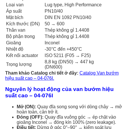
Loại van
Lug type, High Performance
Áp suất
PN10/40
Mặt bích
DIN EN 1092 PN10/40
Kích thước (DN)
50 → 600
Thân van
Thép không gỉ 1.4408
Bộ phận trong
Thép không gỉ 1.4408
Gioăng
Inconel
Nhiệt độ
-30°C đến +450°C
Kết nối actuator
ISO 5211 (F05 → F25)
8,8 kg (DN50) → 447 kg
Trọng lượng
(DN600)
Tham khảo Catalog chi tiết ở đây:
Catalog Van bướm
hiệu suất cao – 04-076I.
Nguyên lý hoạt động của van bướm hiệu
suất cao – 04-076I
Mở (ON):
Quay đĩa song song với dòng chảy → mở
hoàn toàn, cản trở ít.
Đóng (OFF):
Quay đĩa vuông góc → ép chặt vào
gioăng Inconel → đóng kín 100% (zero leakage).
Điều tiết:
Dừng ở góc 0°–90° → kiểm soát lưu