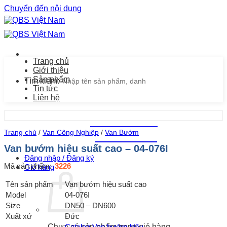
Chuyển đến nội dung
Trang chủ
Giới thiệu
Sản phẩm
Tìm kiếm:
Tin tức
Liên hệ
Chăm sóc khách hàng
Trang chủ
/
Van Công Nghiệp
/
Van Bướm
0939.487.487
Van bướm hiệu suất cao – 04-076I
Đăng nhập / Đăng ký
Mã sản phẩm:
3226
Giỏ hàng
Tên sản phẩm
Van bướm hiệu suất cao
Model
04-076I
Size
DN50 – DN600
Xuất xứ
Đức
Catalog Van bướm hiệu
Chưa có sản phẩm trong giỏ hàng.