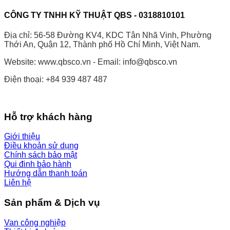
CÔNG TY TNHH KỸ THUẬT QBS - 0318810101
Địa chỉ: 56-58 Đường KV4, KDC Tân Nhã Vinh, Phường
Thới An, Quận 12, Thành phố Hồ Chí Minh, Việt Nam.
Website: www.qbsco.vn - Email: info@qbsco.vn
Điện thoại: +84 939 487 487
Hỗ trợ khách hàng
Giới thiệu
Điều khoản sử dụng
Chính sách bảo mật
Qui đinh bảo hành
Hướng dẫn thanh toán
Liên hệ
Sản phẩm & Dịch vụ
Van công nghiệp