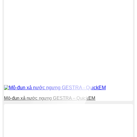
Mô-đun xả nước ngưng GESTRA – QuickEM