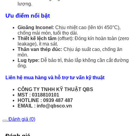
lượng.
Ưu điểm nổi bật
Gioăng Inconel:
Chịu nhiệt cao (lên tới 450°C),
chống mài mòn, tuổi thọ dài.
Thiết kế lệch tâm
(offset): Đóng kín hoàn toàn (zero
leakage), ít ma sát.
Thân van thép đúc:
Chịu áp suất cao, chống ăn
mòn.
Lug type:
Dễ bảo trì, tháo lắp không cần cắt đường
ống.
Liên hệ mua hàng và hỗ trợ tư vấn kỹ thuật
CÔNG TY TNHH KỸ THUẬT QBS
MST : 0318810101
HOTLINE : 0939 487 487
EMAIL : info@qbsco.vn
Đánh giá (0)
Đánh giá