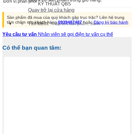
Đơn vị phân phối
KỸ THUẬT QBS
Quay trở lại cửa hàng
Sản phẩm đã mua của quý khách gặp trục trặc? Liên hệ trung
tâm chăm sóc khách hàng
0939487487
hoặc
Đăng ký bảo hành
Tìm kiếm:
Yêu cầu tư vấn
Nhân viên sẽ gọi điện tư vấn cụ thể
Có thể bạn quan tâm: