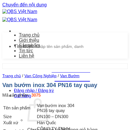
Chuyển đến nội dung
Trang chủ
Giới thiệu
Sản phẩm
Tìm kiếm:
Tin tức
Liên hệ
Chăm sóc khách hàng
Trang chủ
/
Van Công Nghiệp
/
Van Bướm
0939.487.487
Van bướm inox 304 PN16 tay quay
Đăng nhập / Đăng ký
Mã sản phẩm:
3075
Giỏ hàng
Van bướm inox 304
Tên sản phẩm
PN16 tay quay
Size
DN100 – DN300
Xuất xứ
Hàn Quốc
CÔNG TY TNHH
Chưa có sản phẩm trong giỏ hàng.