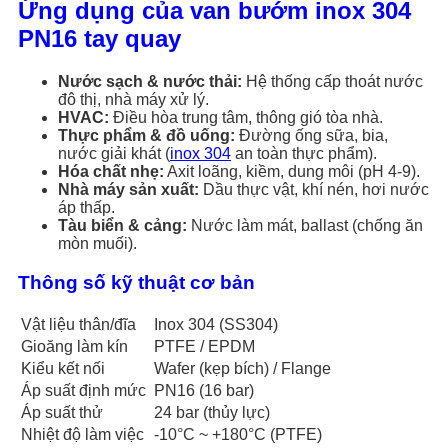
Ứng dụng của van bướm inox 304
PN16 tay quay
Nước sạch & nước thải:
Hệ thống cấp thoát nước
đô thị, nhà máy xử lý.
HVAC:
Điều hòa trung tâm, thông gió tòa nhà.
Thực phẩm & đồ uống:
Đường ống sữa, bia,
nước giải khát (
inox 304
an toàn thực phẩm).
Hóa chất nhẹ:
Axit loãng, kiềm, dung môi (pH 4-9).
Nhà máy sản xuất:
Dầu thực vật, khí nén, hơi nước
áp thấp.
Tàu biển & cảng:
Nước làm mát, ballast (chống ăn
mòn muối).
Thông số kỹ thuật cơ bản
Vật liệu thân/đĩa
Inox 304 (SS304)
Gioăng làm kín
PTFE / EPDM
Kiểu kết nối
Wafer (kẹp bích) / Flange
Áp suất định mức
PN16 (16 bar)
Áp suất thử
24 bar (thủy lực)
Nhiệt độ làm việc
-10°C ~ +180°C (PTFE)