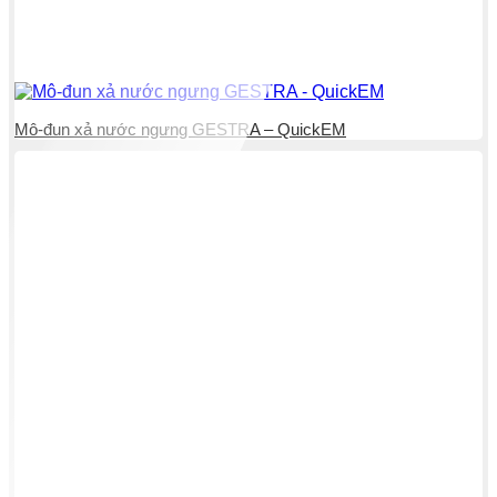
Mô-đun xả nước ngưng GESTRA – QuickEM