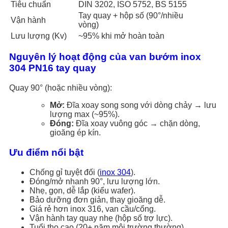
Tiêu chuẩn
DIN 3202, ISO 5752, BS 5155
Tay quay + hộp số (90°/nhiều
Vận hành
vòng)
Lưu lượng (Kv)
~95% khi mở hoàn toàn
Nguyên lý hoạt động của van bướm inox
304 PN16 tay quay
Quay 90° (hoặc nhiều vòng):
Mở:
Đĩa xoay song song với dòng chảy → lưu
lượng max (~95%).
Đóng:
Đĩa xoay vuông góc → chặn dòng,
gioăng ép kín.
Ưu điểm nổi bật
Chống gỉ tuyệt đối (
inox 304
).
Đóng/mở nhanh 90°, lưu lượng lớn.
Nhẹ, gọn, dễ lắp (kiểu wafer).
Bảo dưỡng đơn giản, thay gioăng dễ.
Giá rẻ hơn inox 316, van cầu/cổng.
Vận hành tay quay nhẹ (hộp số trợ lực).
Tuổi thọ cao (20+ năm môi trường thường).