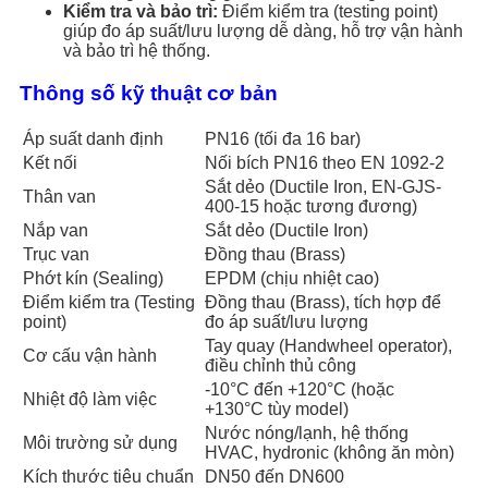
Kiểm tra và bảo trì:
Điểm kiểm tra (testing point)
giúp đo áp suất/lưu lượng dễ dàng, hỗ trợ vận hành
và bảo trì hệ thống.
Thông số kỹ thuật cơ bản
Áp suất danh định
PN16 (tối đa 16 bar)
Kết nối
Nối bích PN16 theo EN 1092-2
Sắt dẻo (Ductile Iron, EN-GJS-
Thân van
400-15 hoặc tương đương)
Nắp van
Sắt dẻo (Ductile Iron)
Trục van
Đồng thau (Brass)
Phớt kín (Sealing)
EPDM (chịu nhiệt cao)
Điểm kiểm tra (Testing
Đồng thau (Brass), tích hợp để
point)
đo áp suất/lưu lượng
Tay quay (Handwheel operator),
Cơ cấu vận hành
điều chỉnh thủ công
-10°C đến +120°C (hoặc
Nhiệt độ làm việc
+130°C tùy model)
Nước nóng/lạnh, hệ thống
Môi trường sử dụng
HVAC, hydronic (không ăn mòn)
Kích thước tiêu chuẩn
DN50 đến DN600