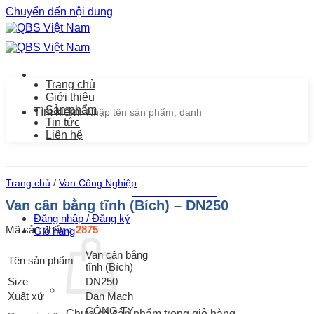
Chuyển đến nội dung
Trang chủ
Giới thiệu
Sản phẩm
Tìm kiếm:
Tin tức
Liên hệ
Chăm sóc khách hàng
Trang chủ
/
Van Công Nghiệp
0939.487.487
Van cân bằng tĩnh (Bích) – DN250
Đăng nhập / Đăng ký
Mã sản phẩm:
2875
Giỏ hàng
Van cân bằng
Tên sản phẩm
tĩnh (Bích)
Size
DN250
Xuất xứ
Đan Mạch
CÔNG TY
Chưa có sản phẩm trong giỏ hàng.