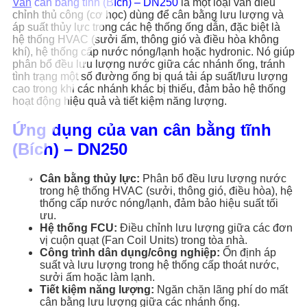
Van
cân bằng tĩnh (Bích) – DN250
là một loại van điều
chỉnh thủ công (cơ học) dùng để cân bằng lưu lượng và
áp suất thủy lực trong các hệ thống ống dẫn, đặc biệt là
hệ thống HVAC (sưởi ấm, thông gió và điều hòa không
khí), hệ thống cấp nước nóng/lạnh hoặc hydronic. Nó giúp
phân bổ đều lưu lượng nước giữa các nhánh ống, tránh
tình trạng một số đường ống bị quá tải áp suất/lưu lượng
cao trong khi các nhánh khác bị thiếu, đảm bảo hệ thống
hoạt động hiệu quả và tiết kiệm năng lượng.
Ứng dụng của van cân bằng tĩnh
(Bích) – DN250
Cân bằng thủy lực:
Phân bổ đều lưu lượng nước
trong hệ thống HVAC (sưởi, thông gió, điều hòa), hệ
thống cấp nước nóng/lạnh, đảm bảo hiệu suất tối
ưu.
Hệ thống FCU:
Điều chỉnh lưu lượng giữa các đơn
vị cuộn quạt (Fan Coil Units) trong tòa nhà.
Công trình dân dụng/công nghiệp:
Ổn định áp
suất và lưu lượng trong hệ thống cấp thoát nước,
sưởi ấm hoặc làm lạnh.
Tiết kiệm năng lượng:
Ngăn chặn lãng phí do mất
cân bằng lưu lượng giữa các nhánh ống.