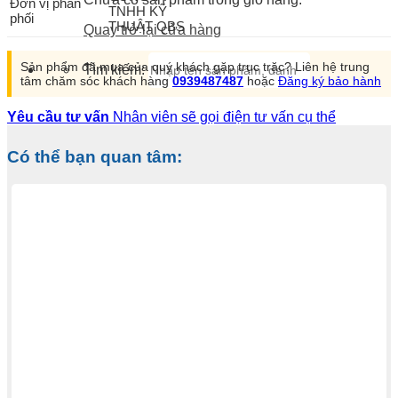
Đơn vị phân
TNHH KỸ
phối
THUẬT QBS
Quay trở lại cửa hàng
Sản phẩm đã mua của quý khách gặp trục trặc? Liên hệ trung
Tìm kiếm:
tâm chăm sóc khách hàng
0939487487
hoặc
Đăng ký bảo hành
Yêu cầu tư vấn
Nhân viên sẽ gọi điện tư vấn cụ thể
Có thể bạn quan tâm: