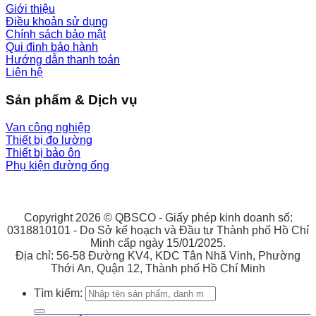
Giới thiệu
Điều khoản sử dụng
Chính sách bảo mật
Qui đinh bảo hành
Hướng dẫn thanh toán
Liên hệ
Sản phẩm & Dịch vụ
Van công nghiệp
Thiết bị đo lường
Thiết bị bảo ôn
Phụ kiện đường ống
Copyright 2026 © QBSCO - Giấy phép kinh doanh số:
0318810101 - Do Sở kế hoạch và Đầu tư Thành phố Hồ Chí
Minh cấp ngày 15/01/2025.
Địa chỉ: 56-58 Đường KV4, KDC Tân Nhã Vinh, Phường
Thới An, Quận 12, Thành phố Hồ Chí Minh
Tìm kiếm: