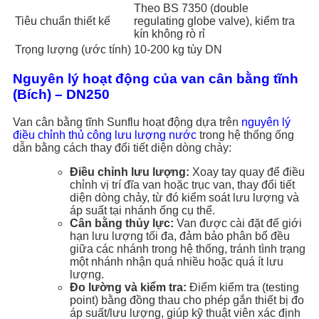
Theo BS 7350 (double
Tiêu chuẩn thiết kế
regulating globe valve), kiểm tra
kín không rò rỉ
Trọng lượng (ước tính)
10-200 kg tùy DN
Nguyên lý hoạt động của van cân bằng tĩnh
(Bích) – DN250
Van cân bằng tĩnh Sunflu hoạt động dựa trên
nguyên lý
điều chỉnh thủ công lưu lượng nước
trong hệ thống ống
dẫn bằng cách thay đổi tiết diện dòng chảy:
Điều chỉnh lưu lượng:
Xoay tay quay để điều
chỉnh vị trí đĩa van hoặc trục van, thay đổi tiết
diện dòng chảy, từ đó kiểm soát lưu lượng và
áp suất tại nhánh ống cụ thể.
Cân bằng thủy lực:
Van được cài đặt để giới
hạn lưu lượng tối đa, đảm bảo phân bổ đều
giữa các nhánh trong hệ thống, tránh tình trạng
một nhánh nhận quá nhiều hoặc quá ít lưu
lượng.
Đo lường và kiểm tra:
Điểm kiểm tra (testing
point) bằng đồng thau cho phép gắn thiết bị đo
áp suất/lưu lượng, giúp kỹ thuật viên xác định