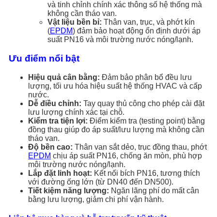
và tinh chỉnh chính xác thông số hệ thống mà
không cần tháo van.
Vật liệu bền bỉ:
Thân van, trục, và phớt kín
(
EPDM
) đảm bảo hoạt động ổn định dưới áp
suất PN16 và môi trường nước nóng/lạnh.
Ưu điểm nổi bật
Hiệu quả cân bằng:
Đảm bảo phân bổ đều lưu
lượng, tối ưu hóa hiệu suất hệ thống HVAC và cấp
nước.
Dễ điều chỉnh:
Tay quay thủ công cho phép cài đặt
lưu lượng chính xác tại chỗ.
Kiểm tra tiện lợi:
Điểm kiểm tra (testing point) bằng
đồng thau giúp đo áp suất/lưu lượng mà không cần
tháo van.
Độ bền cao:
Thân van sắt dẻo, trục đồng thau, phớt
EPDM
chịu áp suất PN16, chống ăn mòn, phù hợp
môi trường nước nóng/lạnh.
Lắp đặt linh hoạt:
Kết nối bích PN16, tương thích
với đường ống lớn (từ DN40 đến DN500).
Tiết kiệm năng lượng:
Ngăn lãng phí do mất cân
bằng lưu lượng, giảm chi phí vận hành.