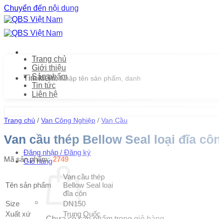
Chuyển đến nội dung
Trang chủ
Giới thiệu
Sản phẩm
Tìm kiếm:
Tin tức
Liên hệ
Trang chủ
/
Van Công Nghiệp
/
Van Cầu
Van cầu thép Bellow Seal loại đĩa cô
Đăng nhập / Đăng ký
Mã sản phẩm:
2749
Giỏ hàng
Van cầu thép
Tên sản phẩm
Bellow Seal loại
đĩa côn
Size
DN150
Xuất xứ
Trung Quốc
Chưa có sản phẩm trong giỏ hàng.