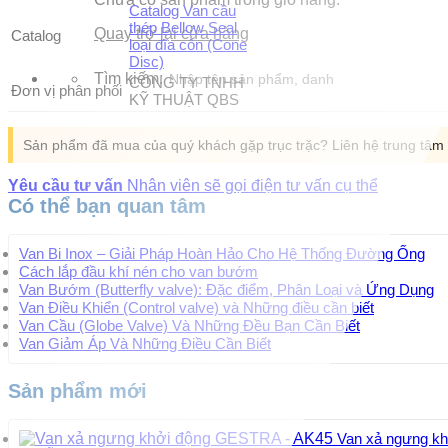
Catalog Van cầu
thép Bellow Seal
Quay trở lại cửa hàng
Catalog
loại đĩa côn (Cone
Disc)
Tìm kiếm:
CÔNG TY TNHH
Đơn vị phân phối
KỸ THUẬT QBS
Sản phẩm đã mua của quý khách gặp trục trặc? Liên hệ trung tâ
Yêu cầu tư vấn
Nhân viên sẽ gọi điện tư vấn cụ thể
Có thể bạn quan tâm
Van Bi Inox – Giải Pháp Hoàn Hảo Cho Hệ Thống Đường Ống
Cách lắp đầu khí nén cho van bướm
Van Bướm (Butterfly valve): Đặc điểm, Phân Loại và Ứng Dụng
Van Điều Khiển (Control valve) và Những điều cần biết
Van Cầu (Globe Valve) Và Những Đều Bạn Cần Biết
Van Giảm Áp Và Những Điều Cần Biết
Sản phẩm mới
Van xả ngưng k