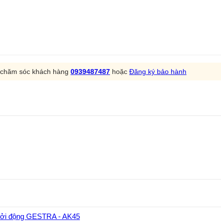
m chăm sóc khách hàng
0939487487
hoặc
Đăng ký bảo hành
hởi động GESTRA - AK45