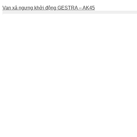
Van xả ngưng khởi động GESTRA – AK45