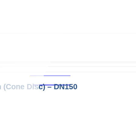
Chăm sóc khách hàng
0939.487.487
n (Cone Disc) – DN150