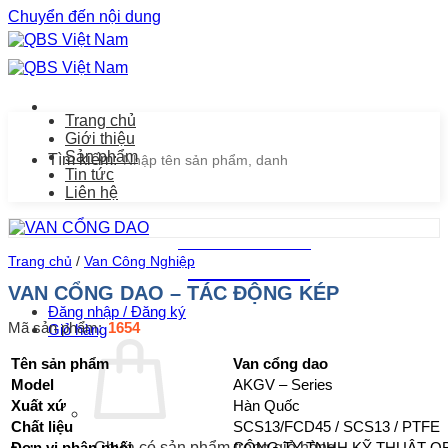
Chuyển đến nội dung
Trang chủ
Giới thiệu
Sản phẩm
Tìm kiếm:
Tin tức
Liên hệ
Chăm sóc khách hàng
Trang chủ
/
Van Công Nghiệp
0939.487.487
VAN CỔNG DAO – TÁC ĐỘNG KÉP
Đăng nhập / Đăng ký
Mã sản phẩm:
1654
Giỏ hàng
Tên sản phẩm
Van cổng dao
Model
AKGV – Series
Xuất xứ
Hàn Quốc
Chất liệu
SCS13/FCD45 / SCS13 / PTFE
Đơn vị phân phối
CÔNG TY TNHH KỸ THUẬT Q
Chưa có sản phẩm trong giỏ hàng.