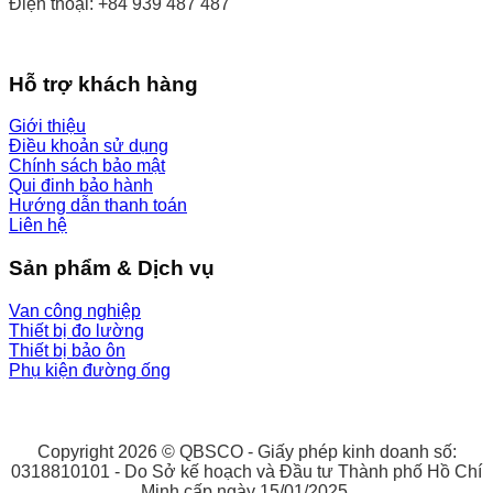
Điện thoại: +84 939 487 487
Hỗ trợ khách hàng
Giới thiệu
Điều khoản sử dụng
Chính sách bảo mật
Qui đinh bảo hành
Hướng dẫn thanh toán
Liên hệ
Sản phẩm & Dịch vụ
Van công nghiệp
Thiết bị đo lường
Thiết bị bảo ôn
Phụ kiện đường ống
Copyright 2026 © QBSCO - Giấy phép kinh doanh số:
0318810101 - Do Sở kế hoạch và Đầu tư Thành phố Hồ Chí
Minh cấp ngày 15/01/2025.