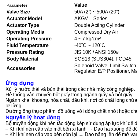
Value
Parameter
Valve Size
50A (2”) ~ 500A (20”)
Actuator Model
AKGV – Series
Actuator Type
Double Acting Cylinder
Operating Media
Compressed Dry Air
Operating Pressure
4 ~ 7 kg/cm²
Fluid Temperature
-40˚C ~ 120˚C
Pressure Rating
JIS 10K / ANSI 150#
Body Material
SCS13 (SUS304), FCD45
Solenoid Valve, Limit Switch 
Accessories
Regulator, E/P Positioner, 
Ứng dụng
Xử lý nước thải và bùn thải trong các nhà máy công nghiệp.
Hệ thống vận chuyển bột giấy trong ngành giấy và bột giấy.
Ngành khai khoáng, hóa chất, dầu khí, nơi có chất lỏng chứ
lơ lửng.
Đường ống thực phẩm, đồ uống với dòng chất nhớt hoặc ch
Nguyên lý hoạt động
Bộ truyền động khí nén tác động kép sử dụng áp lực khí để đ
– Khi khí nén cấp vào một bên xi lanh → Dao hạ xuống để đ
– Khi khí nén cấp vào bên còn lại → Dao nâng lên để mở va