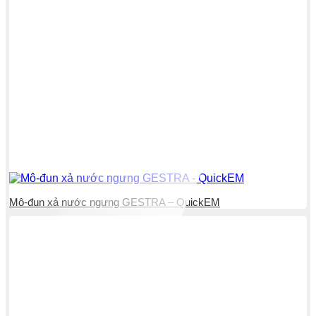
Mô-đun xả nước ngưng GESTRA – QuickEM