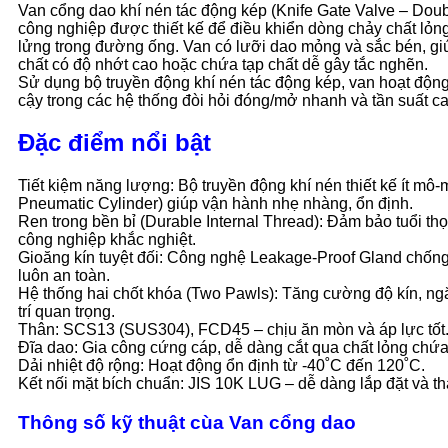
Van cổng dao khí nén tác động kép (Knife Gate Valve – Doubl
công nghiệp được thiết kế để điều khiển dòng chảy chất lỏng
lửng trong đường ống. Van có lưỡi dao mỏng và sắc bén, giú
chất có độ nhớt cao hoặc chứa tạp chất dễ gây tắc nghẽn.
Sử dụng bộ truyền động khí nén tác động kép, van hoạt độn
cậy trong các hệ thống đòi hỏi đóng/mở nhanh và tần suất ca
Đặc điểm nổi bật
Tiết kiệm năng lượng: Bộ truyền động khí nén thiết kế ít mô
Pneumatic Cylinder) giúp vận hành nhẹ nhàng, ổn định.
Ren trong bền bỉ (Durable Internal Thread): Đảm bảo tuổi th
công nghiệp khắc nghiệt.
Gioăng kín tuyệt đối: Công nghệ Leakage-Proof Gland chống r
luôn an toàn.
Hệ thống hai chốt khóa (Two Pawls): Tăng cường độ kín, ngăn
trí quan trọng.
Thân: SCS13 (SUS304), FCD45 – chịu ăn mòn và áp lực tốt
Đĩa dao: Gia công cứng cáp, dễ dàng cắt qua chất lỏng chứa
Dải nhiệt độ rộng: Hoạt động ổn định từ -40˚C đến 120˚C.
Kết nối mặt bích chuẩn: JIS 10K LUG – dễ dàng lắp đặt và th
Thông số kỹ thuật cùa Van cổng dao