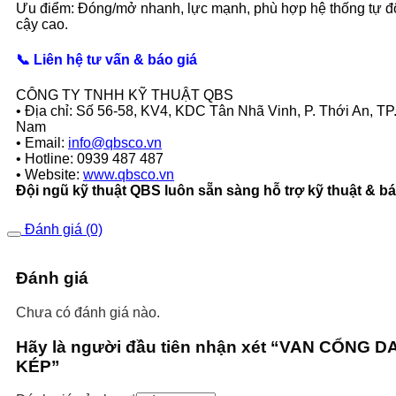
Ưu điểm: Đóng/mở nhanh, lực mạnh, phù hợp hệ thống tự độ
cậy cao.
📞 Liên hệ tư vấn & báo giá
CÔNG TY TNHH KỸ THUẬT QBS
• Địa chỉ: Số 56-58, KV4, KDC Tân Nhã Vinh, P. Thới An, TP.
Nam
• Email:
info@qbsco.vn
• Hotline: 0939 487 487
• Website:
www.qbsco.vn
Đội ngũ kỹ thuật QBS luôn sẵn sàng hỗ trợ kỹ thuật & b
Đánh giá (0)
Đánh giá
Chưa có đánh giá nào.
Hãy là người đầu tiên nhận xét “VAN CỔNG 
KÉP”