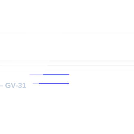
Chăm sóc khách hàng
0939.487.487
– GV-31