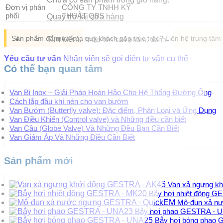
Đơn vị phân
CÔNG TY TNHH KỸ
phối
THUẬT QBS
Quay trở lại cửa hàng
Sản phẩm đã mua của quý khách gặp trục trặc? Liên hệ trung tâ
Tìm kiếm:
Yêu cầu tư vấn
Nhân viên sẽ gọi điện tư vấn cụ thể
Có thể bạn quan tâm
Van Bi Inox – Giải Pháp Hoàn Hảo Cho Hệ Thống Đường Ống
Cách lắp đầu khí nén cho van bướm
Van Bướm (Butterfly valve): Đặc điểm, Phân Loại và Ứng Dụng
Van Điều Khiển (Control valve) và Những điều cần biết
Van Cầu (Globe Valve) Và Những Đều Bạn Cần Biết
Van Giảm Áp Và Những Điều Cần Biết
Sản phẩm mới
Van xả ngưng k
Bẫy hơi nhiệt động 
Mô-đun xả n
Bẫy hơi phao GESTRA - 
Bẫy hơi bóng phao