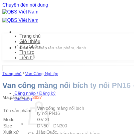
Chuyển đến nội dung
Trang chủ
Giới thiệu
Sản phẩm
Tìm kiếm:
Tin tức
Liên hệ
Trang chủ
/
Van Công Nghiệp
Van cổng màng nối bích ty nối PN16 
Đăng nhập / Đăng ký
Mã sản phẩm:
3037
Giỏ hàng
Van cổng màng nối bích
Tên sản phẩm
ty nối PN16
Model
GV-31
Size
DN50 – DN300
Xuất xứ
Hàn Quốc
Chưa có sản phẩm trong giỏ hàng.