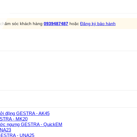
m chăm sóc khách hàng
0939487487
hoặc
Đăng ký bảo hành
hởi động GESTRA - AK45
GESTRA - MK20
ước ngưng GESTRA - QuickEM
UNA23
 GESTRA - UNA25