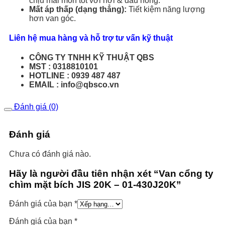
chịu mài mòn tốt với hơi & dầu nóng.
Mất áp thấp (dạng thẳng):
Tiết kiệm năng lượng
hơn van góc.
Liên hệ mua hàng và hỗ trợ tư vấn kỹ thuật
CÔNG TY TNHH KỸ THUẬT QBS
MST : 0318810101
HOTLINE : 0939 487 487
EMAIL : info@qbsco.vn
Đánh giá (0)
Đánh giá
Chưa có đánh giá nào.
Hãy là người đầu tiên nhận xét “Van cổng ty
chìm mặt bích JIS 20K – 01-430J20K”
Đánh giá của bạn
*
Đánh giá của bạn
*