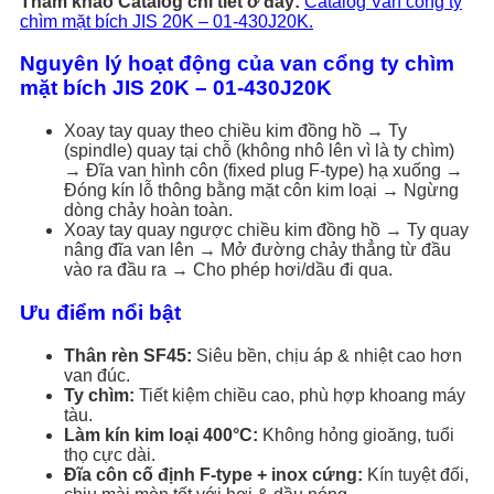
Tham khảo Catalog chi tiết ở đây:
Catalog Van cổng ty
chìm mặt bích JIS 20K – 01-430J20K.
Nguyên lý hoạt động của van cổng ty chìm
mặt bích JIS 20K – 01-430J20K
Xoay tay quay theo chiều kim đồng hồ → Ty
(spindle) quay tại chỗ (không nhô lên vì là ty chìm)
→ Đĩa van hình côn (fixed plug F-type) hạ xuống →
Đóng kín lỗ thông bằng mặt côn kim loại → Ngừng
dòng chảy hoàn toàn.
Xoay tay quay ngược chiều kim đồng hồ → Ty quay
nâng đĩa van lên → Mở đường chảy thẳng từ đầu
vào ra đầu ra → Cho phép hơi/dầu đi qua.
Ưu điểm nổi bật
Thân rèn SF45:
Siêu bền, chịu áp & nhiệt cao hơn
van đúc.
Ty chìm:
Tiết kiệm chiều cao, phù hợp khoang máy
tàu.
Làm kín kim loại 400°C:
Không hỏng gioăng, tuổi
thọ cực dài.
Đĩa côn cố định F-type + inox cứng:
Kín tuyệt đối,