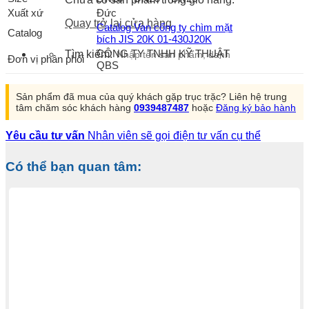
Xuất xứ
Đức
Quay trở lại cửa hàng
Catalog Van cổng ty chìm mặt
Catalog
bích JIS 20K 01-430J20K
CÔNG TY TNHH KỸ THUẬT
Tìm kiếm:
Đơn vị phân phối
QBS
Sản phẩm đã mua của quý khách gặp trục trặc? Liên hệ trung
tâm chăm sóc khách hàng
0939487487
hoặc
Đăng ký bảo hành
Yêu cầu tư vấn
Nhân viên sẽ gọi điện tư vấn cụ thể
Có thể bạn quan tâm: