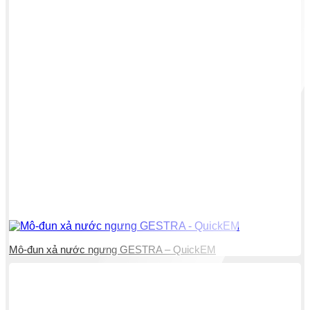
Mô-đun xả nước ngưng GESTRA – QuickEM