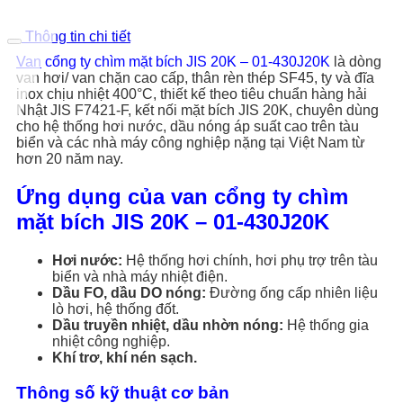
Thông tin chi tiết
Van
cổng ty chìm mặt bích JIS 20K – 01-430J20K
là dòng
van hơi/ van chặn cao cấp, thân rèn thép SF45, ty và đĩa
inox chịu nhiệt 400°C, thiết kế theo tiêu chuẩn hàng hải
Nhật JIS F7421-F, kết nối mặt bích JIS 20K, chuyên dùng
cho hệ thống hơi nước, dầu nóng áp suất cao trên tàu
biển và các nhà máy công nghiệp nặng tại Việt Nam từ
hơn 20 năm nay.
Ứng dụng của van cổng ty chìm
mặt bích JIS 20K – 01-430J20K
Hơi nước:
Hệ thống hơi chính, hơi phụ trợ trên tàu
biển và nhà máy nhiệt điện.
Dầu FO, dầu DO nóng:
Đường ống cấp nhiên liệu
lò hơi, hệ thống đốt.
Dầu truyền nhiệt, dầu nhờn nóng:
Hệ thống gia
nhiệt công nghiệp.
Khí trơ, khí nén sạch.
Thông số kỹ thuật cơ bản