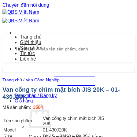
Chuyển đến nội dung
Trang chủ
Giới thiệu
Sản phẩm
Tìm kiếm:
Tin tức
Liên hệ
Chăm sóc khách hàng
Trang chủ
/
Van Công Nghiệp
0939.487.487
Van cổng ty chìm mặt bích JIS 20K – 01-
Đăng nhập / Đăng ký
430J20K
Giỏ hàng
Mã sản phẩm:
3564
Van cổng ty chìm mặt bích JIS
Tên sản phẩm
20K
Model
01-430J20K
Size
DN15 – DN20 – DN25
Chưa có sản phẩm trong giỏ hàng.