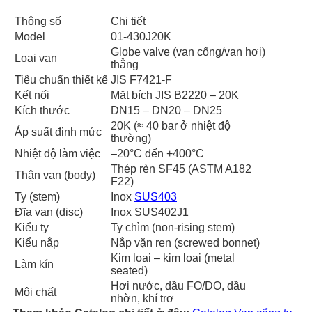
Thông số
Chi tiết
Model
01-430J20K
Globe valve (van cổng/van hơi)
Loại van
thẳng
Tiêu chuẩn thiết kế
JIS F7421-F
Kết nối
Mặt bích JIS B2220 – 20K
Kích thước
DN15 – DN20 – DN25
20K (≈ 40 bar ở nhiệt độ
Áp suất định mức
thường)
Nhiệt độ làm việc
–20°C đến +400°C
Thép rèn SF45 (ASTM A182
Thân van (body)
F22)
Ty (stem)
Inox
SUS403
Đĩa van (disc)
Inox SUS402J1
Kiểu ty
Ty chìm (non-rising stem)
Kiểu nắp
Nắp vặn ren (screwed bonnet)
Kim loại – kim loại (metal
Làm kín
seated)
Hơi nước, dầu FO/DO, dầu
Môi chất
nhờn, khí trơ