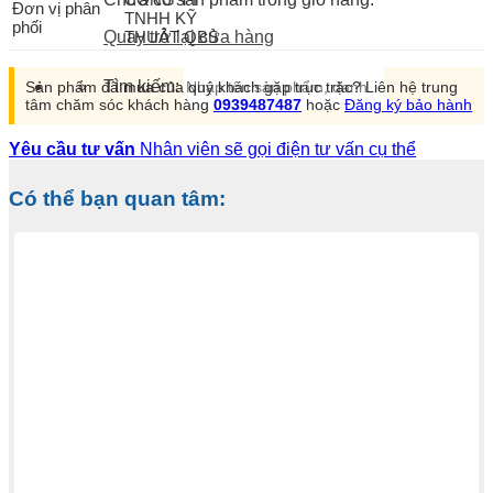
Đơn vị phân
TNHH KỸ
phối
THUẬT QBS
Quay trở lại cửa hàng
Tìm kiếm:
Sản phẩm đã mua của quý khách gặp trục trặc? Liên hệ trung
tâm chăm sóc khách hàng
0939487487
hoặc
Đăng ký bảo hành
Yêu cầu tư vấn
Nhân viên sẽ gọi điện tư vấn cụ thể
Có thể bạn quan tâm: