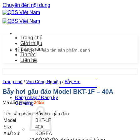
Chuyển đến nội dung
Trang chủ
Giới thiệu
Sản phẩm
Tìm kiếm:
Tin tức
Liên hệ
Chăm sóc khách hàng
Trang chủ
/
Van Công Nghiệp
/
Bẫy Hơi
0939.487.487
Bẫy hơi gầu đảo Model BKT-1F – 40A
Đăng nhập / Đăng ký
Mã sản phẩm:
2455
Giỏ hàng
Tên sản phẩm
Bẫy hơi gầu đảo
Model
BKT-1F
Size
40A
Xuất xứ
KOREA
CÔNG TY
Chưa có sản phẩm trong giỏ hàng.