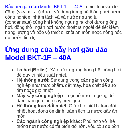
Bẫy hơi
gầu đảo Model BKT-1F – 40A
là một loại van tự
động (steam trap) được sử dụng trong hệ thống hơi nước
công nghiệp, nhằm tách và xả nước ngưng tụ
(condensate) cùng khí không ngưng ra khỏi đường ống
hơi, đồng thời ngăn hơi nước thoát ra ngoài để tiết kiệm
năng lượng và bảo vệ thiết bị khỏi ăn mòn hoặc hỏng hóc
do nước tích tụ.
Ứng dụng của bẫy hơi gầu đảo
Model BKT-1F – 40A
Lò hơi (Boiler):
Xả nước ngưng trong hệ thống hơi
để duy trì hiệu suất nhiệt.
Hệ thống sưởi:
Sử dụng trong các ngành công
nghiệp như thực phẩm, dệt may, hóa chất để sưởi
ấm hoặc gia nhiệt.
Máy sấy công nghiệp:
Loại bỏ nước ngưng để
đảm bảo quá trình sấy hiệu quả.
Hệ thống trao đổi nhiệt:
Giữ cho thiết bị trao đổi
nhiệt hoạt động ổn định, tránh tích tụ nước gây ăn
mòn.
Các ngành công nghiệp khác:
Phù hợp với hệ
thống hơi nước có tải biến đổi lớn, yêu cầu độ bền