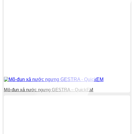
Mô-đun xả nước ngưng GESTRA – QuickEM