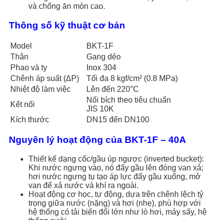
và chống ăn mòn cao.
Thông số kỹ thuật cơ bản
Model
BKT-1F
Thân
Gang dẻo
Phao và ty
Inox 304
Chênh áp suất (ΔP)
Tối đa 8 kgf/cm² (0.8 MPa)
Nhiệt độ làm việc
Lên đến 220°C
Nối bích theo tiêu chuẩn
Kết nối
JIS 10K
Kích thước
DN15 đến DN100
Nguyên lý hoạt động của BKT-1F – 40A
Thiết kế dạng cốc/gầu úp ngược (inverted bucket):
Khi nước ngưng vào, nó đẩy gầu lên đóng van xả;
hơi nước ngưng tụ tạo áp lực đẩy gầu xuống, mở
van để xả nước và khí ra ngoài.
Hoạt động cơ học, tự động, dựa trên chênh lệch tỷ
trọng giữa nước (nặng) và hơi (nhẹ), phù hợp với
hệ thống có tải biến đổi lớn như lò hơi, máy sấy, hệ