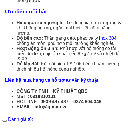
thống sưởi.
Ưu điểm nổi bật
Hiệu quả xả ngưng tụ:
Tự động xả nước ngưng và
khí không ngưng, ngăn mất hơi, tiết kiệm năng
lượng.
Độ bền cao:
Thân gang dẻo, phao và ty
inox 304
chống ăn mòn, phù hợp môi trường khắc nghiệt.
Hoạt động ổn định:
Phù hợp với hệ thống có tải
biến đổi lớn, chịu áp suất đến 8 kgf/cm² và nhiệt độ
220°C.
Dễ lắp đặt:
Kết nối bích JIS 10K tiêu chuẩn, tương
thích nhiều hệ thống công nghiệp.
Liên hệ mua hàng và hỗ trợ tư vấn kỹ thuật
CÔNG TY TNHH KỸ THUẬT QBS
MST : 0318810101
HOTLINE : 0939 487 487 – 0374 904 349
EMAIL : info@qbsco.vn
Đánh giá (0)