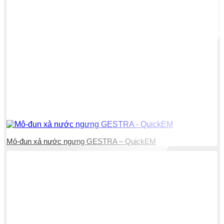
Mô-đun xả nước ngưng GESTRA – QuickEM