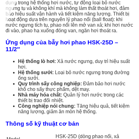
dụng trong hệ thống hơi nước, tự động loại bỏ nước
ngưng tụ và không khí mà không làm thất thoát hơi, đảm
bảo hiệu suất vận hành và tiết kiệm năng lượng. Thiết bị
hoạt động dựa trên nguyên lý phao nổi (ball float): khi
nước ngưng tích tụ, phao nổi lên mở van xả; khi hơi nước
đi vào, phao hạ xuống đóng van, ngăn hơi thoát ra.
Ứng dụng của bẫy hơi phao HSK-25D –
11/2″
Hệ thống lò hơi:
Xả nước ngưng, duy trì hiệu suất
hơi.
Hệ thống sưởi:
Loại bỏ nước ngưng trong đường
ống sưởi.
Quy trình sấy công nghiệp:
Đảm bảo hơi nước
khô cho sấy thực phẩm, dệt may.
Nhà máy hóa chất:
Quản lý hơi nước trong các
thiết bị trao đổi nhiệt.
Công nghiệp nói chung:
Tăng hiệu quả, tiết kiệm
năng lượng, giảm ăn mòn hệ thống.
Thông số kỹ thuật cơ bản
HSK-25D (dòng phao nổi, xả