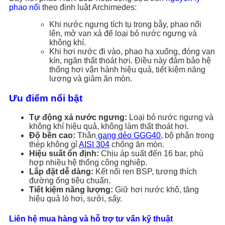
phao nổi
theo định luật Archimedes:
Khi nước ngưng tích tụ trong bẫy, phao nổi
lên, mở van xả để loại bỏ nước ngưng và
không khí.
Khi hơi nước đi vào, phao hạ xuống, đóng van
kín, ngăn thất thoát hơi. Điều này đảm bảo hệ
thống hơi vận hành hiệu quả, tiết kiệm năng
lượng và giảm ăn mòn.
Ưu điểm nổi bật
Tự động xả nước ngưng:
Loại bỏ nước ngưng và
không khí hiệu quả, không làm thất thoát hơi.
Độ bền cao:
Thân
gang dẻo GGG40
, bộ phận trong
thép không gỉ
AISI 304
chống ăn mòn.
Hiệu suất ổn định:
Chịu áp suất đến 16 bar, phù
hợp nhiều hệ thống công nghiệp.
Lắp đặt dễ dàng:
Kết nối ren BSP, tương thích
đường ống tiêu chuẩn.
Tiết kiệm năng lượng:
Giữ hơi nước khô, tăng
hiệu quả lò hơi, sưởi, sấy.
Liên hệ mua hàng và hỗ trợ tư vấn kỹ thuật