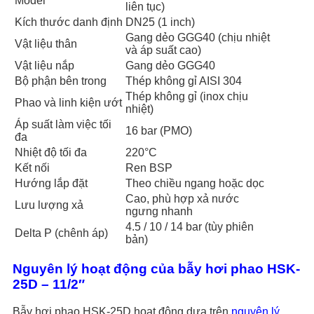
Model
liên tục)
Kích thước danh định
DN25 (1 inch)
Gang dẻo GGG40 (chịu nhiệt
Vật liệu thân
và áp suất cao)
Vật liệu nắp
Gang dẻo GGG40
Bộ phận bên trong
Thép không gỉ AISI 304
Thép không gỉ (inox chịu
Phao và linh kiện ướt
nhiệt)
Áp suất làm việc tối
16 bar (PMO)
đa
Nhiệt độ tối đa
220°C
Kết nối
Ren BSP
Hướng lắp đặt
Theo chiều ngang hoặc dọc
Cao, phù hợp xả nước
Lưu lượng xả
ngưng nhanh
4.5 / 10 / 14 bar (tùy phiên
Delta P (chênh áp)
bản)
Nguyên lý hoạt động của bẫy hơi phao HSK-
25D – 11/2″
Bẫy hơi phao HSK-25D hoạt động dựa trên
nguyên lý