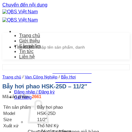
Chuyển đến nội dung
Trang chủ
Giới thiệu
Sản phẩm
Tìm kiếm:
Tin tức
Liên hệ
Chăm sóc khách hàng
Trang chủ
/
Van Công Nghiệp
/
Bẫy Hơi
0939.487.487
Bẫy hơi phao HSK-25D – 11/2″
Đăng nhập / Đăng ký
Mã sản phẩm:
2661
Giỏ hàng
Tên sản phẩm
Bẫy hơi phao
Model
HSK-25D
Size
11/2″
Xuất xứ
Thổ Nhĩ Kỳ
CÔNG TY TNHH
Chưa có sản phẩm trong giỏ hàng.