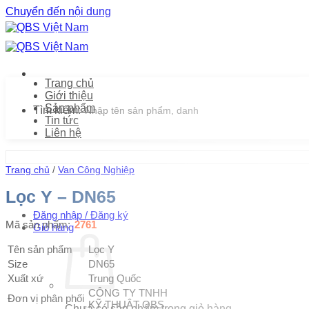
Chuyển đến nội dung
Trang chủ
Giới thiệu
Sản phẩm
Tìm kiếm:
Tin tức
Liên hệ
Trang chủ
/
Van Công Nghiệp
Lọc Y – DN65
Đăng nhập / Đăng ký
Mã sản phẩm:
2761
Giỏ hàng
Tên sản phẩm
Lọc Y
Size
DN65
Xuất xứ
Trung Quốc
CÔNG TY TNHH
Đơn vị phân phối
KỸ THUẬT QBS
Chưa có sản phẩm trong giỏ hàng.