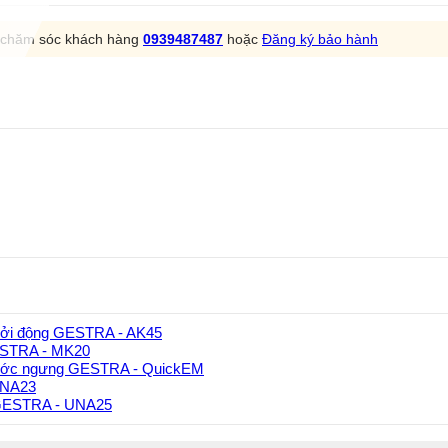
m chăm sóc khách hàng
0939487487
hoặc
Đăng ký bảo hành
hởi động GESTRA - AK45
GESTRA - MK20
ước ngưng GESTRA - QuickEM
UNA23
 GESTRA - UNA25