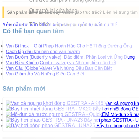
Quay trở lại cửa hàng
Sản phẩm đã mua của quý khách gặp trục trặc? Liên hệ trung tâ
Tìm kiếm:
Yêu cầu tư vấn
Nhân viên sẽ gọi điện tư vấn cụ thể
Có thể bạn quan tâm
Van Bi Inox – Giải Pháp Hoàn Hảo Cho Hệ Thống Đường Ống
Cách lắp đầu khí nén cho van bướm
Van Bướm (Butterfly valve): Đặc điểm, Phân Loại và Ứng Dụng
Van Điều Khiển (Control valve) và Những điều cần biết
Van Cầu (Globe Valve) Và Những Đều Bạn Cần Biết
Van Giảm Áp Và Những Điều Cần Biết
Sản phẩm mới
Van xả ngưng k
Bẫy hơi nhiệt động 
Mô-đun xả n
Bẫy hơi phao GESTRA - 
Bẫy hơi bóng phao