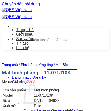
Chuyển đến nội dung
Trang chủ
Giới thiệu
Sản phẩm
Tìm kiếm:
Tin tức
Liên hệ
Chăm sóc khách hàng
Trang chủ
/
Phụ kiện đường ống
/
Mặt Bích
0939.487.487
Mặt bích phẳng – 11-071J10K
Đăng nhập / Đăng ký
Mã sản phẩm:
3673
Giỏ hàng
Tên sản phẩm
Mặt bích phẳng
Model
11-071J10K
Size
DN15 – DN600
Xuất xứ
Đức
Catalog Mặt bích phẳng 11-
Chưa có sản phẩm trong giỏ hàng.