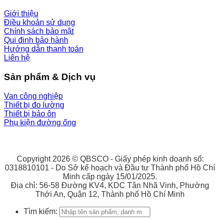
Giới thiệu
Điều khoản sử dụng
Chính sách bảo mật
Qui đinh bảo hành
Hướng dẫn thanh toán
Liên hệ
Sản phẩm & Dịch vụ
Van công nghiệp
Thiết bị đo lường
Thiết bị bảo ôn
Phụ kiện đường ống
Copyright 2026 © QBSCO - Giấy phép kinh doanh số:
0318810101 - Do Sở kế hoạch và Đầu tư Thành phố Hồ Chí
Minh cấp ngày 15/01/2025.
Địa chỉ: 56-58 Đường KV4, KDC Tân Nhã Vinh, Phường
Thới An, Quận 12, Thành phố Hồ Chí Minh
Tìm kiếm: