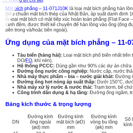
Thông tin chi tiết
Mặt bích
phẳng – 11-071J10K
là loại mặt bích phẳng hàn lồ
(tiêu chuẩn mặt bích thép của Nhật Bản, áp suất danh định 10
là loại mặt bích có mặt tiếp xúc hoàn toàn phẳng (Flat Face 
rãnh đệm, được thiết kế chuyên để hàn lồng vào ống (ống đượ
bên trong và/hoặc bên ngoài).
Ứng dụng của mặt bích phẳng – 11-
Tàu biển (hàng hải):
Loại mặt bích phổ biến nhất trên
DO/
FO
, khí nén).
Hệ thống PCCC:
Dùng gần như 90% các dự án chữa 
Đường ống nước công nghiệp:
Nước cấp, nước thải
Nhà máy thực phẩm – bia – nước giải khát:
Đường ốn
Đường ống hơi nóng áp suất thấp:
Dưới 150°C, dướ
Nhà máy xử lý nước & nước thải:
Trạm bơm, bể chứ
Công trình dân dụng & hạ tầng:
Đường ống ngầm, t
Bảng kích thước & trọng lượng
Đường kính
Đường kính
Đường kính
Số 
DN
ống ngoài
mặt bích (øD)
vòng bu lông
kính
(ød) mm
mm
(øk) mm