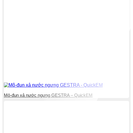
Mô-đun xả nước ngưng GESTRA – QuickEM