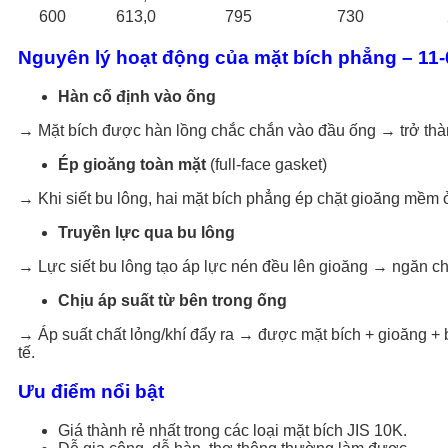
600
613,0
795
730
Nguyên lý hoạt động của mặt bích phẳng – 11
Hàn cố định vào ống
→ Mặt bích được hàn lồng chắc chắn vào đầu ống → trở th
Ép gioăng toàn mặt
(full-face gasket)
→ Khi siết bu lông, hai mặt bích phẳng ép chặt gioăng mềm ở
Truyền lực qua bu lông
→ Lực siết bu lông tạo áp lực nén đều lên gioăng → ngăn chất
Chịu áp suất từ bên trong ống
→ Áp suất chất lỏng/khí đẩy ra → được mặt bích + gioăng + 
tế.
Ưu điểm nổi bật
Giá thành rẻ nhất trong các loại mặt bích JIS 10K.