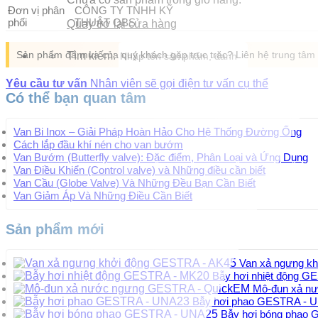
Đơn vị phân
CÔNG TY TNHH KỸ
phối
THUẬT QBS
Quay trở lại cửa hàng
Sản phẩm đã mua của quý khách gặp trục trặc? Liên hệ trung tâ
Tìm kiếm:
Yêu cầu tư vấn
Nhân viên sẽ gọi điện tư vấn cụ thể
Có thể bạn quan tâm
Van Bi Inox – Giải Pháp Hoàn Hảo Cho Hệ Thống Đường Ống
Cách lắp đầu khí nén cho van bướm
Van Bướm (Butterfly valve): Đặc điểm, Phân Loại và Ứng Dụng
Van Điều Khiển (Control valve) và Những điều cần biết
Van Cầu (Globe Valve) Và Những Đều Bạn Cần Biết
Van Giảm Áp Và Những Điều Cần Biết
Sản phẩm mới
Van xả ngưng k
Bẫy hơi nhiệt động 
Mô-đun xả n
Bẫy hơi phao GESTRA - 
Bẫy hơi bóng phao