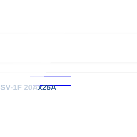
Chăm sóc khách hàng
0939.487.487
 FSV-1F 20Ax25A