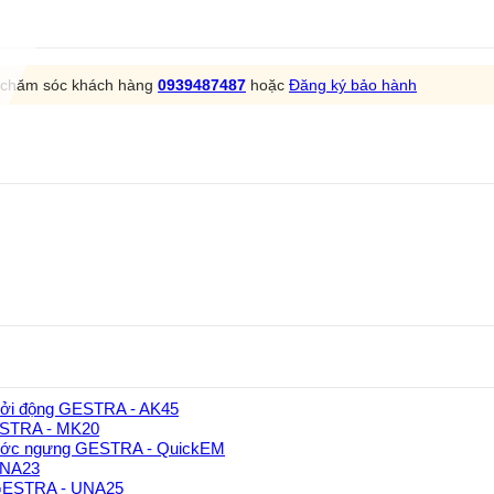
m chăm sóc khách hàng
0939487487
hoặc
Đăng ký bảo hành
hởi động GESTRA - AK45
GESTRA - MK20
ước ngưng GESTRA - QuickEM
UNA23
 GESTRA - UNA25