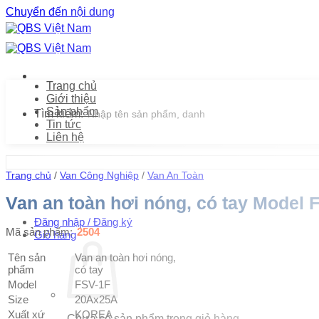
Chuyển đến nội dung
Trang chủ
Giới thiệu
Sản phẩm
Tìm kiếm:
Tin tức
Liên hệ
Trang chủ
/
Van Công Nghiệp
/
Van An Toàn
Van an toàn hơi nóng, có tay Model
Đăng nhập / Đăng ký
Mã sản phẩm:
2504
Giỏ hàng
Tên sản
Van an toàn hơi nóng,
phẩm
có tay
Model
FSV-1F
Size
20Ax25A
Xuất xứ
KOREA
Chưa có sản phẩm trong giỏ hàng.