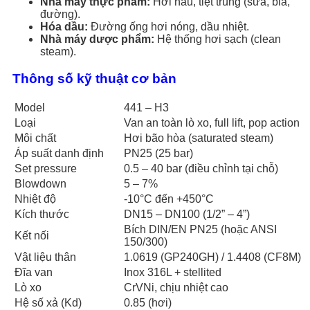
Nhà máy thực phẩm:
Hơi nấu, tiệt trùng (sữa, bia,
đường).
Hóa dầu:
Đường ống hơi nóng, dầu nhiệt.
Nhà máy dược phẩm:
Hệ thống hơi sạch (clean
steam).
Thông số kỹ thuật cơ bản
Model
441 – H3
Loại
Van an toàn lò xo, full lift, pop action
Môi chất
Hơi bão hòa (saturated steam)
Áp suất danh định
PN25 (25 bar)
Set pressure
0.5 – 40 bar (điều chỉnh tại chỗ)
Blowdown
5 – 7%
Nhiệt độ
-10°C đến +450°C
Kích thước
DN15 – DN100 (1/2” – 4”)
Bích DIN/EN PN25 (hoặc ANSI
Kết nối
150/300)
Vật liệu thân
1.0619 (GP240GH) / 1.4408 (CF8M)
Đĩa van
Inox 316L + stellited
Lò xo
CrVNi, chịu nhiệt cao
Hệ số xả (Kd)
0.85 (hơi)