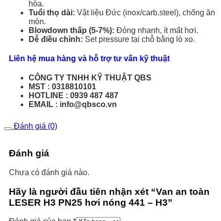
hòa.
Tuổi thọ dài:
Vật liệu Đức (inox/carb.steel), chống ăn
mòn.
Blowdown thấp (5-7%):
Đóng nhanh, ít mất hơi.
Dễ điều chỉnh:
Set pressure tại chỗ bằng lò xo.
Liên hệ mua hàng và hỗ trợ tư vấn kỹ thuật
CÔNG TY TNHH KỸ THUẬT QBS
MST : 0318810101
HOTLINE : 0939 487 487
EMAIL : info@qbsco.vn
Đánh giá (0)
Đánh giá
Chưa có đánh giá nào.
Hãy là người đầu tiên nhận xét “Van an toàn
LESER H3 PN25 hơi nóng 441 – H3”