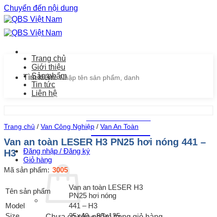
Chuyển đến nội dung
Trang chủ
Giới thiệu
Sản phẩm
Tìm kiếm:
Tin tức
Liên hệ
Chăm sóc khách hàng
Trang chủ
/
Van Công Nghiệp
/
Van An Toàn
0939.487.487
Van an toàn LESER H3 PN25 hơi nóng 441 –
Đăng nhập / Đăng ký
H3
Giỏ hàng
Mã sản phẩm:
3005
Van an toàn LESER H3
Tên sản phẩm
PN25 hơi nóng
Model
441 – H3
Size
25×40 – 80×125
Chưa có sản phẩm trong giỏ hàng.