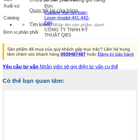
Xuất xứ
Đức
Quay trở lại cửa hàng
Catalog-Van-an-toan-
Catalog
Leser-model-441-442-
DIN
Tìm kiếm:
CÔNG TY TNHH KỸ
Đơn vị phân phối
THUẬT QBS
Sản phẩm đã mua của quý khách gặp trục trặc? Liên hệ trung
tâm chăm sóc khách hàng
0939487487
hoặc
Đăng ký bảo hành
Yêu cầu tư vấn
Nhân viên sẽ gọi điện tư vấn cụ thể
Có thể bạn quan tâm: