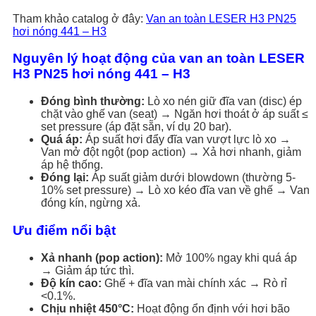
Tham khảo catalog ở đây:
Van an toàn LESER H3 PN25
hơi nóng 441 – H3
Nguyên lý hoạt động của van an toàn LESER
H3 PN25 hơi nóng 441 – H3
Đóng bình thường:
Lò xo nén giữ đĩa van (disc) ép
chặt vào ghế van (seat) → Ngăn hơi thoát ở áp suất ≤
set pressure (áp đặt sẵn, ví dụ 20 bar).
Quá áp:
Áp suất hơi đẩy đĩa van vượt lực lò xo →
Van mở đột ngột (pop action) → Xả hơi nhanh, giảm
áp hệ thống.
Đóng lại:
Áp suất giảm dưới blowdown (thường 5-
10% set pressure) → Lò xo kéo đĩa van về ghế → Van
đóng kín, ngừng xả.
Ưu điểm nổi bật
Xả nhanh (pop action):
Mở 100% ngay khi quá áp
→ Giảm áp tức thì.
Độ kín cao:
Ghế + đĩa van mài chính xác → Rò rỉ
<0.1%.
Chịu nhiệt 450°C:
Hoạt động ổn định với hơi bão