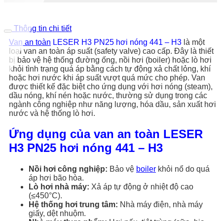
Thông tin chi tiết
Van an toàn
LESER H3 PN25 hơi nóng 441 – H3
là một
loại van an toàn áp suất (safety valve) cao cấp. Đây là thiết
bị bảo vệ hệ thống đường ống, nồi hơi (boiler) hoặc lò hơi
khỏi tình trạng quá áp bằng cách tự động xả chất lỏng, khí
hoặc hơi nước khi áp suất vượt quá mức cho phép. Van
được thiết kế đặc biệt cho ứng dụng với hơi nóng (steam),
dầu nóng, khí nén hoặc nước, thường sử dụng trong các
ngành công nghiệp như năng lượng, hóa dầu, sản xuất hơi
nước và hệ thống lò hơi.
Ứng dụng của van an toàn LESER
H3 PN25 hơi nóng 441 – H3
Nồi hơi công nghiệp:
Bảo vệ
boiler
khỏi nổ do quá
áp hơi bão hòa.
Lò hơi nhà máy:
Xả áp tự động ở nhiệt độ cao
(≤450°C).
Hệ thống hơi trung tâm:
Nhà máy điện, nhà máy
giấy, dệt nhuộm.