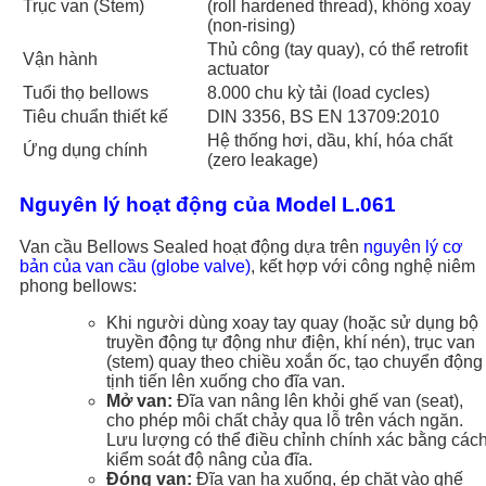
Trục van (Stem)
(roll hardened thread), không xoay
(non-rising)
Thủ công (tay quay), có thể retrofit
Vận hành
actuator
Tuổi thọ bellows
8.000 chu kỳ tải (load cycles)
Tiêu chuẩn thiết kế
DIN 3356, BS EN 13709:2010
Hệ thống hơi, dầu, khí, hóa chất
Ứng dụng chính
(zero leakage)
Nguyên lý hoạt động của Model L.061
Van cầu Bellows Sealed hoạt động dựa trên
nguyên lý cơ
bản của van cầu (globe valve)
, kết hợp với công nghệ niêm
phong bellows:
Khi người dùng xoay tay quay (hoặc sử dụng bộ
truyền động tự động như điện, khí nén), trục van
(stem) quay theo chiều xoắn ốc, tạo chuyển động
tịnh tiến lên xuống cho đĩa van.
Mở van:
Đĩa van nâng lên khỏi ghế van (seat),
cho phép môi chất chảy qua lỗ trên vách ngăn.
Lưu lượng có thể điều chỉnh chính xác bằng các
kiểm soát độ nâng của đĩa.
Đóng van:
Đĩa van hạ xuống, ép chặt vào ghế