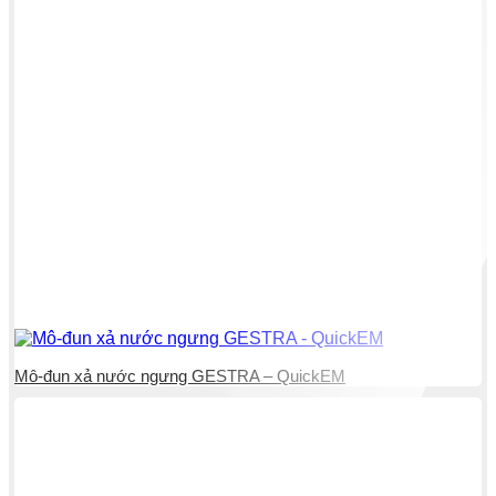
Mô-đun xả nước ngưng GESTRA – QuickEM