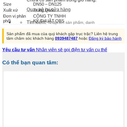
Size
DN50 – DN125
Quay trở lại cửa hàng
Xuất xứ
Trung Quốc
Đơn vị phân
CÔNG TY TNHH
phối
KỸ THUẬT QBS
Tìm kiếm:
Sản phẩm đã mua của quý khách gặp trục trặc? Liên hệ trung
tâm chăm sóc khách hàng
0939487487
hoặc
Đăng ký bảo hành
Yêu cầu tư vấn
Nhân viên sẽ gọi điện tư vấn cụ thể
Có thể bạn quan tâm: