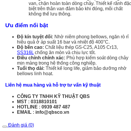
van, chặn hoàn toàn dòng chảy. Thiết kế rãnh đặ
biệt trên thân van đảm bảo khi đóng, môi chất
không thể lưu thông.
Ưu điểm nổi bật
Độ kín tuyệt đối:
Nhờ niêm phong bellows, ngăn rò rỉ
hiệu quả ở áp suất 16 bar và nhiệt độ 400°C.
Độ bền cao:
Chất liệu thép GS-C25, A105 Cr13,
SS316L
chống ăn mòn và chịu lực tốt.
Điều chỉnh chính xác:
Phù hợp kiểm soát dòng chảy
mịn màng trong hệ thống công nghiệp.
Tuổi thọ dài:
Thiết kế long life, giảm bảo dưỡng nhờ
bellows linh hoạt.
Liên hệ mua hàng và hỗ trợ tư vấn kỹ thuật
CÔNG TY TNHH KỸ THUẬT QBS
MST : 0318810101
HOTLINE : 0939 487 487
EMAIL : info@qbsco.vn
Đánh giá (0)