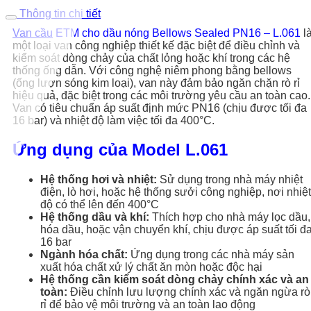
Thông tin chi tiết
Van cầu
ETM cho dầu nóng Bellows Sealed PN16 – L.061
l
một loại van công nghiệp thiết kế đặc biệt để điều chỉnh và
kiểm soát dòng chảy của chất lỏng hoặc khí trong các hệ
thống ống dẫn. Với công nghệ niêm phong bằng bellows
(ống lượn sóng kim loại), van này đảm bảo ngăn chặn rò rỉ
hiệu quả, đặc biệt trong các môi trường yêu cầu an toàn cao.
Van có tiêu chuẩn áp suất định mức PN16 (chịu được tối đa
16 bar) và nhiệt độ làm việc tối đa 400°C.
Ứng dụng của Model L.061
Hệ thống hơi và nhiệt:
Sử dụng trong nhà máy nhiệt
điện, lò hơi, hoặc hệ thống sưởi công nghiệp, nơi nhiệt
độ có thể lên đến 400°C
Hệ thống dầu và khí:
Thích hợp cho nhà máy lọc dầu,
hóa dầu, hoặc vận chuyển khí, chịu được áp suất tối đ
16 bar
Ngành hóa chất:
Ứng dụng trong các nhà máy sản
xuất hóa chất xử lý chất ăn mòn hoặc độc hại
Hệ thống cần kiểm soát dòng chảy chính xác và an
toàn:
Điều chỉnh lưu lượng chính xác và ngăn ngừa rò
rỉ để bảo vệ môi trường và an toàn lao động