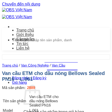
Chuyển đến nội dung
Trang chủ
Giới thiệu
Sản phẩm
Tìm kiếm:
Tin tức
Liên hệ
Chăm sóc khách hàng
Trang chủ
/
Van Công Nghiệp
/
Van Cầu
0939.487.487
Van cầu ETM cho dầu nóng Bellows Sealed
Đăng nhập / Đăng ký
PN16 – L.061
Giỏ hàng
Mã sản phẩm:
2889
Van cầu ETM cho
Tên sản phẩm
dầu nóng Bellows
Sealed PN16
Model
L.061
Chưa có sản phẩm trong giỏ hàng.