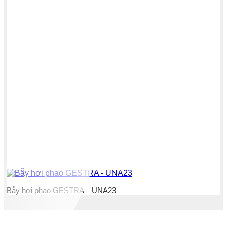
Bẫy hơi phao GESTRA – UNA23