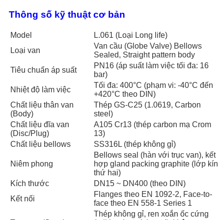
Thông số kỹ thuật cơ bản
Model
L.061 (Loại Long life)
Van cầu (Globe Valve) Bellows
Loại van
Sealed, Straight pattern body
PN16 (áp suất làm việc tối đa: 16
Tiêu chuẩn áp suất
bar)
Tối đa: 400°C (phạm vi: -40°C đến
Nhiệt độ làm việc
+420°C theo DIN)
Chất liệu thân van
Thép GS-C25 (1.0619, Carbon
(Body)
steel)
Chất liệu đĩa van
A105 Cr13 (thép carbon mạ Crom
(Disc/Plug)
13)
Chất liệu bellows
SS316L (thép không gỉ)
Bellows seal (hàn với trục van), kết
Niêm phong
hợp gland packing graphite (lớp kín
thứ hai)
Kích thước
DN15 ~ DN400 (theo DIN)
Flanges theo EN 1092-2, Face-to-
Kết nối
face theo EN 558-1 Series 1
Thép không gỉ, ren xoắn ốc cứng