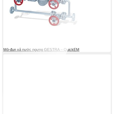
Mô-đun xả nước ngưng GESTRA – QuickEM