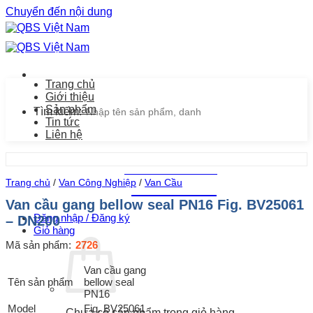
Chuyển đến nội dung
Trang chủ
Giới thiệu
Sản phẩm
Tìm kiếm:
Tin tức
Liên hệ
Chăm sóc khách hàng
Trang chủ
/
Van Công Nghiệp
/
Van Cầu
0939.487.487
Van cầu gang bellow seal PN16 Fig. BV25061
Đăng nhập / Đăng ký
– DN200
Giỏ hàng
Mã sản phẩm:
2726
Van cầu gang
Tên sản phẩm
bellow seal
PN16
Model
Fig. BV25061
Chưa có sản phẩm trong giỏ hàng.