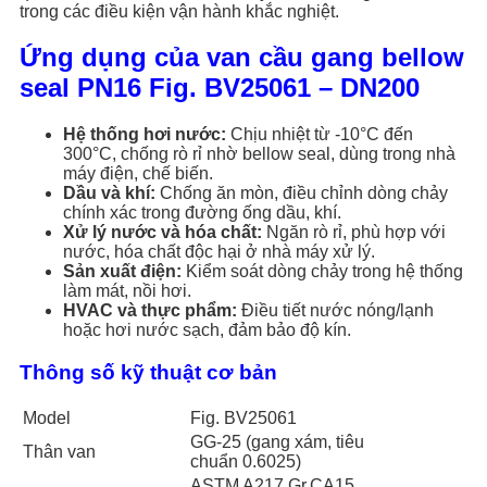
trong các điều kiện vận hành khắc nghiệt.
Ứng dụng của van cầu gang bellow
seal PN16 Fig. BV25061 – DN200
Hệ thống hơi nước:
Chịu nhiệt từ -10°C đến
300°C, chống rò rỉ nhờ bellow seal, dùng trong nhà
máy điện, chế biến.
Dầu và khí:
Chống ăn mòn, điều chỉnh dòng chảy
chính xác trong đường ống dầu, khí.
Xử lý nước và hóa chất:
Ngăn rò rỉ, phù hợp với
nước, hóa chất độc hại ở nhà máy xử lý.
Sản xuất điện:
Kiểm soát dòng chảy trong hệ thống
làm mát, nồi hơi.
HVAC và thực phẩm:
Điều tiết nước nóng/lạnh
hoặc hơi nước sạch, đảm bảo độ kín.
Thông số kỹ thuật cơ bản
Model
Fig. BV25061
GG-25 (gang xám, tiêu
Thân van
chuẩn 0.6025)
ASTM A217 Gr.CA15