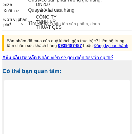
Size
DN200
Quay trở lại cửa hàng
Xuất xứ
Tây Ban Nha
CÔNG TY
Đơn vị phân
TNHH KỸ
Tìm kiếm:
phối
THUẬT QBS
Sản phẩm đã mua của quý khách gặp trục trặc? Liên hệ trung
tâm chăm sóc khách hàng
0939487487
hoặc
Đăng ký bảo hành
Yêu cầu tư vấn
Nhân viên sẽ gọi điện tư vấn cụ thể
Có thể bạn quan tâm: