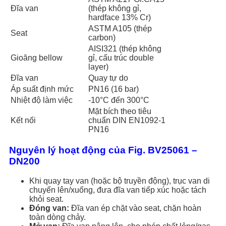
Đĩa van
(thép không gỉ,
hardface 13% Cr)
ASTM A105 (thép
Seat
carbon)
AISI321 (thép không
Gioăng bellow
gỉ, cấu trúc double
layer)
Đĩa van
Quay tự do
Áp suất định mức
PN16 (16 bar)
Nhiệt độ làm việc
-10°C đến 300°C
Mặt bích theo tiêu
Kết nối
chuẩn DIN EN1092-1
PN16
Nguyên lý hoạt động của Fig. BV25061 –
DN200
Khi quay tay van (hoặc bộ truyền động), trục van di
chuyển lên/xuống, đưa đĩa van tiếp xúc hoặc tách
khỏi seat.
Đóng van:
Đĩa van ép chặt vào seat, chặn hoàn
toàn dòng chảy.