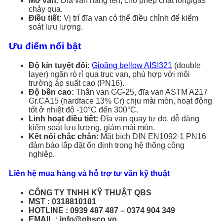
Mở van:
Đĩa van nâng lên, cho phép chất lỏng/gas
chảy qua.
Điều tiết:
Vị trí đĩa van có thể điều chỉnh để kiểm
soát lưu lượng.
Ưu điểm nổi bật
Độ kín tuyệt đối:
Gioăng bellow AISI321
(double
layer) ngăn rò rỉ qua trục van, phù hợp với môi
trường áp suất cao (PN16).
Độ bền cao:
Thân van GG-25, đĩa van ASTM A217
Gr.CA15 (hardface 13% Cr) chịu mài mòn, hoạt động
tốt ở nhiệt độ -10°C đến 300°C.
Linh hoạt điều tiết:
Đĩa van quay tự do, dễ dàng
kiểm soát lưu lượng, giảm mài mòn.
Kết nối chắc chắn:
Mặt bích DIN EN1092-1 PN16
đảm bảo lắp đặt ổn định trong hệ thống công
nghiệp.
Liên hệ mua hàng và hỗ trợ tư vấn kỹ thuật
CÔNG TY TNHH KỸ THUẬT QBS
MST : 0318810101
HOTLINE : 0939 487 487 – 0374 904 349
EMAIL : info@qbsco.vn