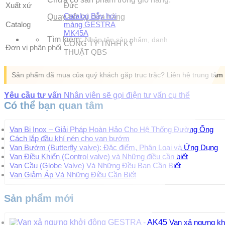
Xuất xứ
Đức
Catalog Bẫy hơi
Quay trở lại cửa hàng
Catalog
màng GESTRA
MK45A
Tìm kiếm:
CÔNG TY TNHH KỸ
Đơn vị phân phối
THUẬT QBS
Sản phẩm đã mua của quý khách gặp trục trặc? Liên hệ trung tâ
Yêu cầu tư vấn
Nhân viên sẽ gọi điện tư vấn cụ thể
Có thể bạn quan tâm
Van Bi Inox – Giải Pháp Hoàn Hảo Cho Hệ Thống Đường Ống
Cách lắp đầu khí nén cho van bướm
Van Bướm (Butterfly valve): Đặc điểm, Phân Loại và Ứng Dụng
Van Điều Khiển (Control valve) và Những điều cần biết
Van Cầu (Globe Valve) Và Những Đều Bạn Cần Biết
Van Giảm Áp Và Những Điều Cần Biết
Sản phẩm mới
Van xả ngưng k