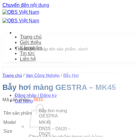
Chuyển đến nội dung
Trang chủ
Giới thiệu
Sản phẩm
Tìm kiếm:
Tin tức
Liên hệ
Trang chủ
/
Van Công Nghiệp
/
Bẫy Hơi
Bẫy hơi màng GESTRA – MK45
Đăng nhập / Đăng ký
Mã sản phẩm:
3933
Giỏ hàng
Bẫy hơi màng
Tên sản phẩm
GESTRA
Model
MK45
DN15 – DN20 –
Size
DN25
Chưa có sản phẩm trong giỏ hàng.