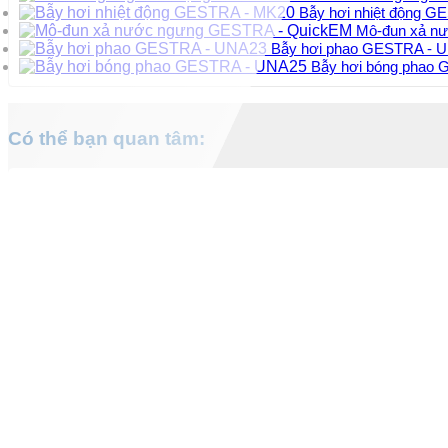
Bẫy hơi nhiệt động 
Mô-đun xả n
Bẫy hơi phao GESTRA - 
Bẫy hơi bóng phao
Có thể bạn quan tâm: