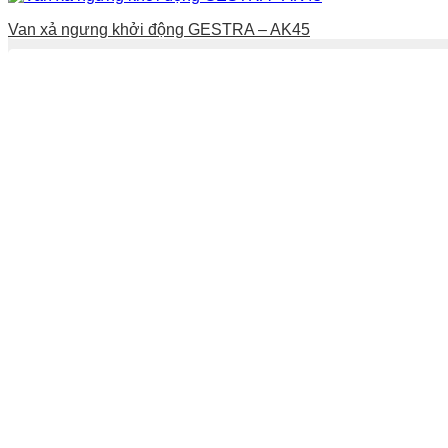
Van xả ngưng khởi động GESTRA – AK45