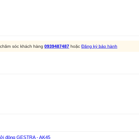
m chăm sóc khách hàng
0939487487
hoặc
Đăng ký bảo hành
hởi động GESTRA - AK45