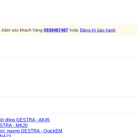
m chăm sóc khách hàng
0939487487
hoặc
Đăng ký bảo hành
hởi động GESTRA - AK45
GESTRA - MK20
ước ngưng GESTRA - QuickEM
UNA23