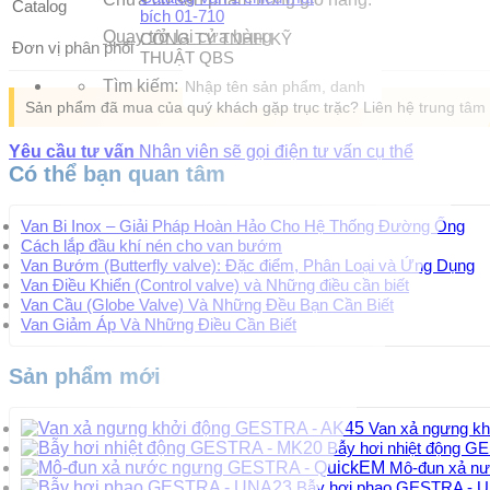
Catalog
bích 01-710
Quay trở lại cửa hàng
CÔNG TY TNHH KỸ
Đơn vị phân phối
THUẬT QBS
Tìm kiếm:
Sản phẩm đã mua của quý khách gặp trục trặc? Liên hệ trung tâ
Yêu cầu tư vấn
Nhân viên sẽ gọi điện tư vấn cụ thể
Có thể bạn quan tâm
Van Bi Inox – Giải Pháp Hoàn Hảo Cho Hệ Thống Đường Ống
Cách lắp đầu khí nén cho van bướm
Van Bướm (Butterfly valve): Đặc điểm, Phân Loại và Ứng Dụng
Van Điều Khiển (Control valve) và Những điều cần biết
Van Cầu (Globe Valve) Và Những Đều Bạn Cần Biết
Van Giảm Áp Và Những Điều Cần Biết
Sản phẩm mới
Van xả ngưng k
Bẫy hơi nhiệt động 
Mô-đun xả n
Bẫy hơi phao GESTRA - 