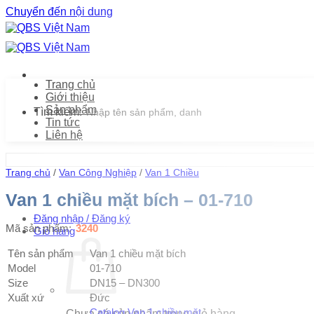
Chuyển đến nội dung
Trang chủ
Giới thiệu
Sản phẩm
Tìm kiếm:
Tin tức
Liên hệ
Trang chủ
/
Van Công Nghiệp
/
Van 1 Chiều
Van 1 chiều mặt bích – 01-710
Đăng nhập / Đăng ký
Mã sản phẩm:
3240
Giỏ hàng
Tên sản phẩm
Van 1 chiều mặt bích
Model
01-710
Size
DN15 – DN300
Xuất xứ
Đức
Catalog Van 1 chiều mặt
Chưa có sản phẩm trong giỏ hàng.