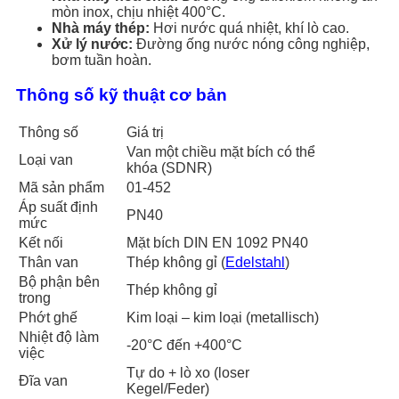
mòn inox, chịu nhiệt 400°C.
Nhà máy thép:
Hơi nước quá nhiệt, khí lò cao.
Xử lý nước:
Đường ống nước nóng công nghiệp,
bơm tuần hoàn.
Thông số kỹ thuật cơ bản
Thông số
Giá trị
Van một chiều mặt bích có thể
Loại van
khóa (SDNR)
Mã sản phẩm
01-452
Áp suất định
PN40
mức
Kết nối
Mặt bích DIN EN 1092 PN40
Thân van
Thép không gỉ (
Edelstahl
)
Bộ phận bên
Thép không gỉ
trong
Phớt ghế
Kim loại – kim loại (metallisch)
Nhiệt độ làm
-20°C đến +400°C
việc
Tự do + lò xo (loser
Đĩa van
Kegel/Feder)