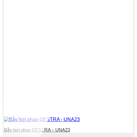
Bẫy hơi phao GESTRA – UNA23