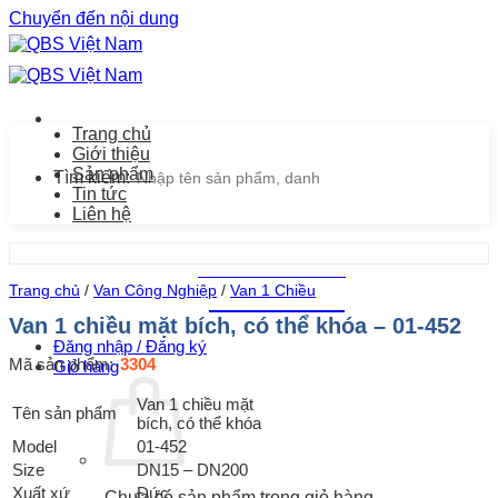
Chuyển đến nội dung
Trang chủ
Giới thiệu
Sản phẩm
Tìm kiếm:
Tin tức
Liên hệ
Chăm sóc khách hàng
Trang chủ
/
Van Công Nghiệp
/
Van 1 Chiều
0939.487.487
Van 1 chiều mặt bích, có thể khóa – 01-452
Đăng nhập / Đăng ký
Mã sản phẩm:
3304
Giỏ hàng
Van 1 chiều mặt
Tên sản phẩm
bích, có thể khóa
Model
01-452
Size
DN15 – DN200
Xuất xứ
Đức
Chưa có sản phẩm trong giỏ hàng.