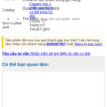
Catalog Van 1
chiều mặt bích,
Quay trở lại cửa hàng
Catalog
có thể khóa 01-
452
Tìm kiếm:
CÔNG TY
Đơn vị phân
TNHH KỸ
phối
THUẬT QBS
Sản phẩm đã mua của quý khách gặp trục trặc? Liên hệ trung
tâm chăm sóc khách hàng
0939487487
hoặc
Đăng ký bảo hành
Yêu cầu tư vấn
Nhân viên sẽ gọi điện tư vấn cụ thể
Có thể bạn quan tâm: