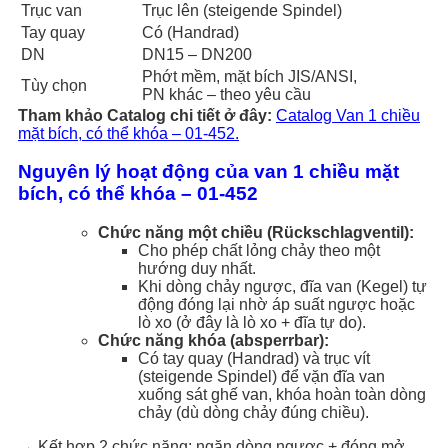
Trục van
Trục lên (steigende Spindel)
Tay quay
Có (Handrad)
DN
DN15 – DN200
Phớt mềm, mặt bích JIS/ANSI,
Tùy chọn
PN khác – theo yêu cầu
Tham khảo Catalog chi tiết ở đây:
Catalog Van 1 chiều
mặt bích, có thể khóa – 01-452.
Nguyên lý hoạt động của van 1 chiều mặt
bích, có thể khóa – 01-452
Chức năng một chiều (Rückschlagventil):
Cho phép chất lỏng chảy theo một
hướng duy nhất.
Khi dòng chảy ngược, đĩa van (Kegel) tự
động đóng lại nhờ áp suất ngược hoặc
lò xo (ở đây là lò xo + đĩa tự do).
Chức năng khóa (absperrbar):
Có tay quay (Handrad) và trục vít
(steigende Spindel) để vặn đĩa van
xuống sát ghế van, khóa hoàn toàn dòng
chảy (dù dòng chảy đúng chiều).
→ Kết hợp 2 chức năng: ngăn dòng ngược + đóng mở