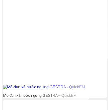
Mô-đun xả nước ngưng GESTRA – QuickEM