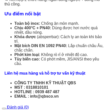
thủ công.
Ưu điểm nổi bật
Toàn bộ inox:
Chống ăn mòn mạnh.
Chịu 400°C + PN40:
Dùng được hơi nước quá
nhiệt, dầu nóng.
Khóa được
(absperrbar): Cách ly an toàn khi bảo
trì.
Mặt bích DIN EN 1092 PN40:
Lắp chuẩn châu Âu,
chắc chắn.
Phớt kim loại:
Không rò rỉ ở nhiệt độ cao.
Tùy biến cao:
Có phớt mềm, JIS/ANSI theo yêu
cầu.
Liên hệ mua hàng và hỗ trợ tư vấn kỹ thuật
CÔNG TY TNHH KỸ THUẬT QBS
MST : 0318810101
HOTLINE : 0939 487 487
EMAIL : info@qbsco.vn
Đánh giá (0)