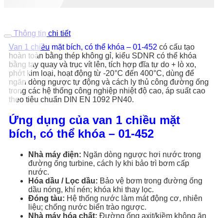
Thông tin chi tiết
Van 1 chiều
mặt bích, có thể khóa – 01-452
có cấu tạo
hoàn toàn bằng thép không gỉ, kiểu SDNR có thể khóa
bằng tay quay và trục vít lên, tích hợp đĩa tự do + lò xo,
phớt kim loại, hoạt động từ -20°C đến 400°C, dùng để
ngăn dòng ngược tự động và cách ly thủ công đường ống
trong các hệ thống công nghiệp nhiệt độ cao, áp suất cao
theo tiêu chuẩn DIN EN 1092 PN40.
Ứng dụng của van 1 chiều mặt
bích, có thể khóa – 01-452
Nhà máy điện:
Ngăn dòng ngược hơi nước trong
đường ống turbine, cách ly khi bảo trì bơm cấp
nước.
Hóa dầu / Lọc dầu:
Bảo vệ bơm trong đường ống
dầu nóng, khí nén; khóa khi thay lọc.
Đóng tàu:
Hệ thống nước làm mát động cơ, nhiên
liệu; chống nước biển trào ngược.
Nhà máy hóa chất:
Đường ống axit/kiềm không ăn