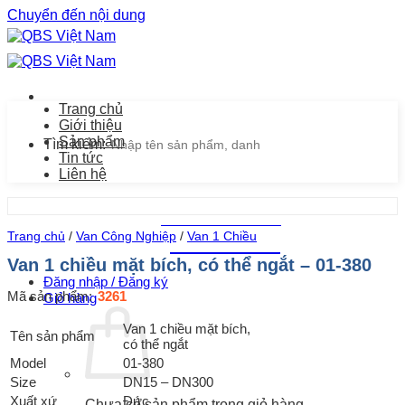
Chuyển đến nội dung
Trang chủ
Giới thiệu
Sản phẩm
Tìm kiếm:
Tin tức
Liên hệ
Chăm sóc khách hàng
Trang chủ
/
Van Công Nghiệp
/
Van 1 Chiều
0939.487.487
Van 1 chiều mặt bích, có thể ngắt – 01-380
Đăng nhập / Đăng ký
Mã sản phẩm:
3261
Giỏ hàng
Van 1 chiều mặt bích,
Tên sản phẩm
có thể ngắt
Model
01-380
Size
DN15 – DN300
Xuất xứ
Đức
Chưa có sản phẩm trong giỏ hàng.