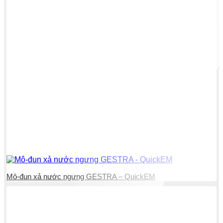
Mô-đun xả nước ngưng GESTRA – QuickEM