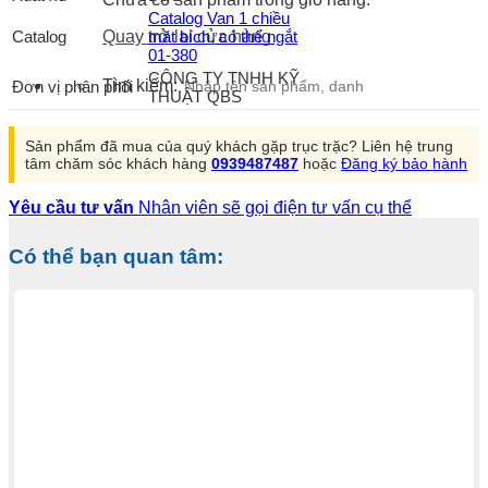
Catalog Van 1 chiều
Catalog
mặt bích, có thể ngắt
Quay trở lại cửa hàng
01-380
CÔNG TY TNHH KỸ
Tìm kiếm:
Đơn vị phân phối
THUẬT QBS
Sản phẩm đã mua của quý khách gặp trục trặc? Liên hệ trung
tâm chăm sóc khách hàng
0939487487
hoặc
Đăng ký bảo hành
Yêu cầu tư vấn
Nhân viên sẽ gọi điện tư vấn cụ thể
Có thể bạn quan tâm: