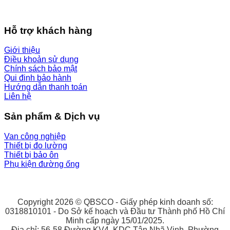
Hỗ trợ khách hàng
Giới thiệu
Điều khoản sử dụng
Chính sách bảo mật
Qui đinh bảo hành
Hướng dẫn thanh toán
Liên hệ
Sản phẩm & Dịch vụ
Van công nghiệp
Thiết bị đo lường
Thiết bị bảo ôn
Phụ kiện đường ống
Copyright 2026 © QBSCO - Giấy phép kinh doanh số:
0318810101 - Do Sở kế hoạch và Đầu tư Thành phố Hồ Chí
Minh cấp ngày 15/01/2025.
Địa chỉ: 56-58 Đường KV4, KDC Tân Nhã Vinh, Phường