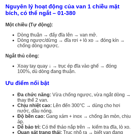
Nguyên lý hoạt động của van 1 chiều mặt
bích, có thể ngắt – 01-380
Một chiều (Tự động):
Dòng thuận → đẩy đĩa lên → van mở.
Dòng ngược/dừng → đĩa rơi + lò xo → đóng kín →
chống dòng ngược.
Ngắt thủ công:
Xoay tay quay ↓ → trục ép đĩa vào ghế → đóng
100%, dù dòng đang thuận.
Ưu điểm nổi bật
Đa chức năng:
Vừa chống ngược, vừa ngắt dòng →
thay thế 2 van.
Chịu nhiệt cao:
Lên đến 300°C → dùng cho hơi
nước, dầu nóng.
Độ bền cao:
Gang xám + inox → chống ăn mòn, chịu
áp.
Dễ bảo trì:
Có thể tháo nắp trên → kiểm tra đĩa, lò xo.
Quan sát trạng thái:
Trục nhô ra → biết van đang