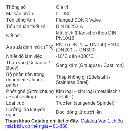
Thông số
Giá trị
Mã sản phẩm
01-380
Tên tiếng Anh
Flanged SDNR Valve
Tiêu chuẩn thiết kế
DIN 86252-A
Mặt bích (Flansche) theo DIN
Kết nối
PN10/16
PN16 (DN15 → DN150) PN10
Áp suất định mức (PN)
(DN200 → DN300)
Nhiệt độ làm việc
-10°C đến +300°C
Thân van (Gehäuse /
Gang xám (Grauguss / Cast Iron)
Body)
Bộ phận bên trong
Thép không gỉ (Edelstahl /
(Innenteile / Inner
Stainless Steel)
parts)
Phớt ghế (Sitzdichtung
Kim loại – kim loại (metallisch /
/ Seat sealing)
metallic)
Loại trục
Trục lên (steigende Spindel)
Hướng lắp khuyến
Dọc, dòng từ dưới lên
nghị
Tham khảo Catalog chi tiết ở đây:
Catalog Van 1 chiều
mặt bích, có thể ngắt – 01-380.