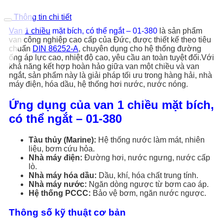
Thông tin chi tiết
Van 1 chiều
mặt bích, có thể ngắt – 01-380
là sản phẩm
van công nghiệp cao cấp của Đức, được thiết kế theo tiêu
chuẩn
DIN 86252-A
, chuyên dụng cho hệ thống đường
ống áp lực cao, nhiệt độ cao, yêu cầu an toàn tuyệt đối.Với
khả năng kết hợp hoàn hảo giữa van một chiều và van
ngắt, sản phẩm này là giải pháp tối ưu trong hàng hải, nhà
máy điện, hóa dầu, hệ thống hơi nước, nước nóng.
Ứng dụng của van 1 chiều mặt bích,
có thể ngắt – 01-380
Tàu thủy (Marine):
Hệ thống nước làm mát, nhiên
liệu, bơm cứu hỏa.
Nhà máy điện:
Đường hơi, nước ngưng, nước cấp
lò.
Nhà máy hóa dầu:
Dầu, khí, hóa chất trung tính.
Nhà máy nước:
Ngăn dòng ngược từ bơm cao áp.
Hệ thống PCCC:
Bảo vệ bơm, ngăn nước ngược.
Thông số kỹ thuật cơ bản