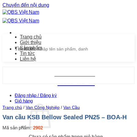
Chuyển đến nội dung
Trang chủ
Giới thiệu
Sản phẩm
Tìm kiếm:
Tin tức
Liên hệ
Chăm sóc khách hàng
0939.487.487
Đăng nhập / Đăng ký
Giỏ hàng
Trang chủ
/
Van Công Nghiệp
/
Van Cầu
Van cầu KSB Bellow Sealed PN25 – BOA-H
Mã sản phẩm:
2902
Chưa có sản phẩm trong giỏ hàng.