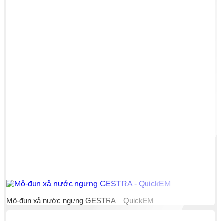
Mô-đun xả nước ngưng GESTRA – QuickEM