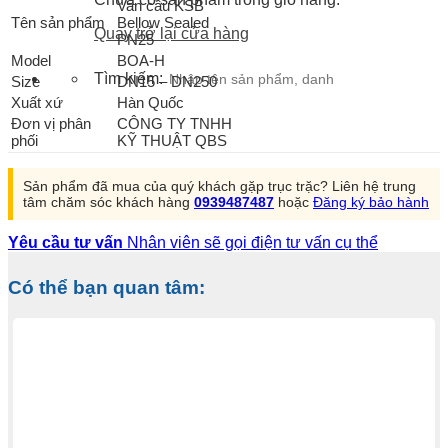
Van cầu KSB
Tên sản phẩm
Bellow Sealed
Quay trở lại cửa hàng
PN25
Model
BOA-H
Tìm kiếm:
Size
DN15 – DN250
Xuất xứ
Hàn Quốc
Đơn vị phân
CÔNG TY TNHH
phối
KỸ THUẬT QBS
Sản phẩm đã mua của quý khách gặp trục trặc? Liên hệ trung
tâm chăm sóc khách hàng
0939487487
hoặc
Đăng ký bảo hành
Yêu cầu tư vấn
Nhân viên sẽ gọi điện tư vấn cụ thể
Có thể bạn quan tâm: