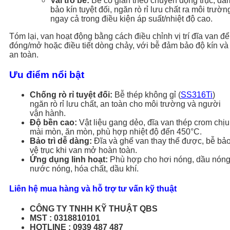
Vai trò bễ:
Bễ co giãn theo chuyển động trục, đả
bảo kín tuyệt đối, ngăn rò rỉ lưu chất ra môi trườn
ngay cả trong điều kiện áp suất/nhiệt độ cao.
Tóm lại, van hoạt động bằng cách điều chỉnh vị trí đĩa van để
đóng/mở hoặc điều tiết dòng chảy, với bễ đảm bảo độ kín và
an toàn.
Ưu điểm nổi bật
Chống rò rỉ tuyệt đối:
Bễ thép không gỉ (
SS316Ti
)
ngăn rò rỉ lưu chất, an toàn cho môi trường và người
vận hành.
Độ bền cao:
Vật liệu gang dẻo, đĩa van thép crom chịu
mài mòn, ăn mòn, phù hợp nhiệt độ đến 450°C.
Bảo trì dễ dàng:
Đĩa và ghế van thay thế được, bễ bả
vệ trục khi van mở hoàn toàn.
Ứng dụng linh hoạt:
Phù hợp cho hơi nóng, dầu nóng
nước nóng, hóa chất, dầu khí.
Liên hệ mua hàng và hỗ trợ tư vấn kỹ thuật
CÔNG TY TNHH KỸ THUẬT QBS
MST : 0318810101
HOTLINE : 0939 487 487