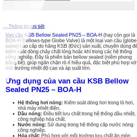
Thông tin chi tiết
Van cầu
KSB Bellow Sealed PN25 – BOA-H
(hay còn gọi là
BOA-H Bellows-type Globe Valve) là một loại van cầu (globe
valve) cao cấp do hãng KSB (Đức) sản xuất, chuyên dùng đ
kiểm soát dòng chảy chất lỏng hoặc khí trong các hệ thống
công nghiệp. Đây là phiên bản bellow sealed (niêm phong
bằng bễ), giúp ngăn chặn rò rỉ hiệu quả, đặc biệt phù hợp vớ
môi trường nhiệt độ cao và áp suất lớn.
Ứng dụng của van cầu KSB Bellow
Sealed PN25 – BOA-H
Hệ thống hơi nóng:
Kiểm soát dòng hơi trong lò hơi,
nhà máy nhiệt điện.
Dầu nóng:
Điều tiết lưu chất trong hệ thống dầu nhiệt,
công nghiệp hóa chất.
Nước nóng:
Sử dụng trong hệ thống cấp nước nóng
công nghiệp.
Hóa chất:
Phù hợp với môi trường lưu chất ăn mòn