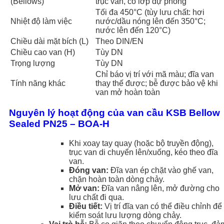
(Bellows)
trục van, có lớp dự phòng
Tối đa 450°C (tùy lưu chất: hơi
Nhiệt độ làm việc
nước/dầu nóng lên đến 350°C;
nước lên đến 120°C)
Chiều dài mặt bích (L)
Theo DIN/EN
Chiều cao van (H)
Tùy DN
Trọng lượng
Tùy DN
Chỉ báo vị trí với mã màu; đĩa van
Tính năng khác
thay thế được; bễ được bảo vệ khi
van mở hoàn toàn
Nguyên lý hoạt động của van cầu KSB Bellow
Sealed PN25 – BOA-H
Khi xoay tay quay (hoặc bộ truyền động),
trục van di chuyển lên/xuống, kéo theo đĩa
van.
Đóng van:
Đĩa van ép chặt vào ghế van,
chặn hoàn toàn dòng chảy.
Mở van:
Đĩa van nâng lên, mở đường cho
lưu chất đi qua.
Điều tiết:
Vị trí đĩa van có thể điều chỉnh để
kiểm soát lưu lượng dòng chảy.