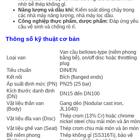
nhờ bễ thép không gỉ.
Năng lượng và dầu khí:
Kiểm soát dòng chảy trong
các nhà máy năng lượng, nhà máy lọc dầu.
Công nghiệp thực phẩm, dược phẩm:
Đáp ứng yêu
cầu vệ sinh và chống rò rỉ.
Thông số kỹ thuật cơ bản
Van cầu bellows-type (niêm phong
Loại van
bằng bễ), on/off disc hoặc throttling
plug
Tiêu chuẩn
DIN/EN
Kết nối
Bích (flanged ends)
Áp suất định mức (PN)
PN25 (25 bar)
Kích thước danh định
DN15 đến DN100
(DN)
Vật liệu thân van
Gang dẻo (Nodular cast iron,
(Body)
JL1040)
Thép crom (13% Cr) hoặc chrome
Vật liệu đĩa van (Disc)
nickel steel chịu mài mòn và ăn mòn
Vật liệu ghế van (Seat)
Thép crom chịu mài mòn và ăn mòn
Bễ niêm phong
Thép không gỉ (SS316Ti), bảo vệ